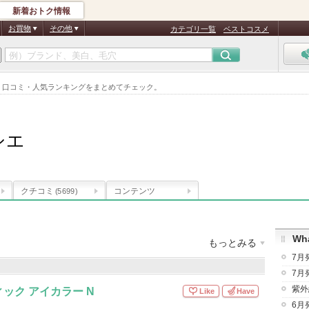
新着おトク情報
お買物
その他
カテゴリ一覧
ベストコスメ
め最新情報。口コミ・人気ランキングをまとめてチェック。
シエ
クチコミ
コンテンツ
(5699)
Wha
もっとみる
7月
商品数
：
666件
クチコミ件数
：
53,672件
7月
紫外
ック アイカラー N
Like
Have
6月