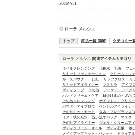
2026/7/31
ローラ メルシエ
トップ
商品一覧 (666)
クチコミ一覧 (
ローラ メルシエ
関連アイテムカテゴリ
オイルクレンジング
化粧水
乳液
フェ
リキッドファンデーション
クリーム・ジ
ルースパウダー
口紅
リップグロス
リ
リキッドアイライナー
マスカラ
アイブ
ボディソープ
その他
アイケア・アイク
ハンドクリーム・ケア
日焼け止め・UVケア
その他クレンジング
ポイントメイクリム
パウダーアイブロウ
ペンシルアイライナ
その他キットセット
香水・フレグランス(
ミスト状化粧水
洗い流すパック・マスク
その他アイライナー
ジェル・クリームア
ボディクリーム・オイル
ボディ石鹸
ボ
メイクアップキット・パレット
トライア