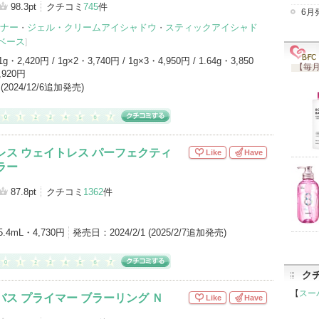
98.3pt
クチコミ
745
件
6月
ナー
ジェル・クリームアイシャドウ
スティックアイシャド
・
・
ベース
]
メイクブラシ（72）
その他キットセット（70）
2）
パウダーチーク（26）
1g・2,420円 / 1g×2・3,740円 / 1g×3・4,950円 / 1.64g・3,850
【毎月
,920円
ボディクリーム・オイル（25）
プレストパウダー（24）
9 (2024/12/6追加発売)
アイテムカテゴリをもっとみる (73)
レス ウェイトレス パーフェクティ
Like
Have
ラー
87.8pt
クチコミ
1362
件
5.4mL・4,730円
発売日：
2024/2/1 (2025/2/7追加発売)
ク
【
スー
バス プライマー ブラーリング Ｎ
Like
Have