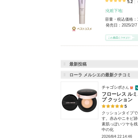
5.2
化粧下地
[
]
容量・税込価格：
発売日：
2025/2/7
ベストコス
メ
最新投稿
ローラ メルシエの最新クチコミ
チャゴシポ
さん
50
フローレス ルミ
プ クッション
人
5
以
クッションタイプで
上
す。赤みやニキビ跡
の
素肌っぽいツヤを残
中の化
メ
2026/8/4 22:14:46
ン