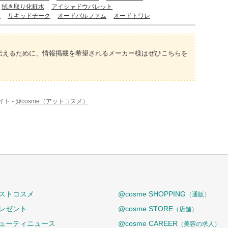
拭き取り化粧水
アイシャドウパレット
ク
リキッドチーク
オードパルファム
オードトワレ
伝えるために、情報掲載を希望されるメーカー様はぜひこちらを
ト -
@cosme（アットコスメ）
ストコスメ
@cosme SHOPPING
（通販）
レゼント
@cosme STORE
（店舗）
ューティニュース
@cosme CAREER
（美容の求人）