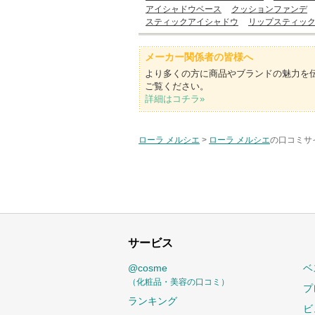
アイシャドウベース
クッションファンデ
スティックアイシャドウ
リップスティッ
メーカー関係者の皆様へ
より多くの方に商品やブランドの魅力を
ご覧ください。
詳細はコチラ»
ローラ メルシエ
>
ローラ メルシエ
の口コミサイ
サービス
@cosme
ベ
（化粧品・美容の口コミ）
プ
ランキング
ビ