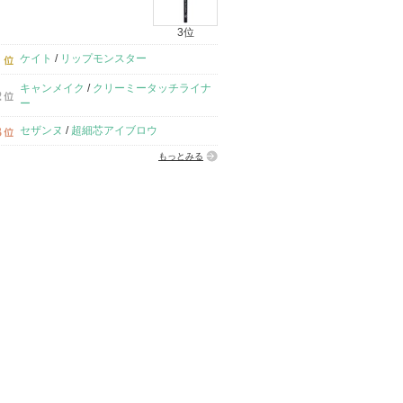
3位
ケイト
/
リップモンスター
キャンメイク
/
クリーミータッチライナ
ー
セザンヌ
/
超細芯アイブロウ
もっとみる