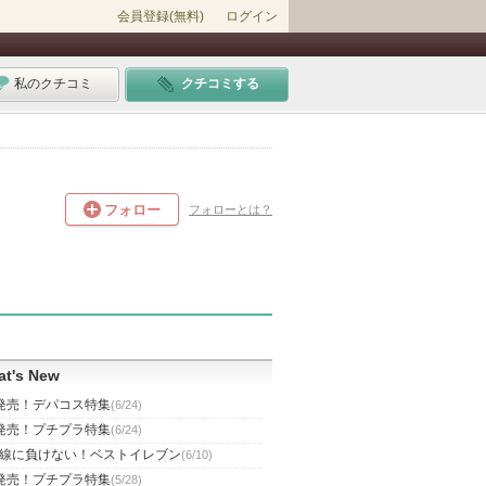
会員登録(無料)
ログイン
私のクチコミ
クチコミする
フォロー
フォローとは？
t's New
発売！デパコス特集
(6/24)
発売！プチプラ特集
(6/24)
線に負けない！ベストイレブン
(6/10)
発売！プチプラ特集
(5/28)