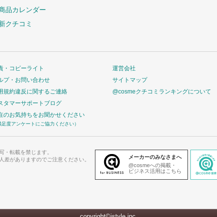
商品カレンダー
新クチコミ
責・コピーライト
運営会社
ルプ・お問い合わせ
サイトマップ
用規約違反に関するご連絡
@cosmeクチコミランキングについて
スタマーサポートブログ
在のお気持ちをお聞かせください
満足度アンケートにご協力ください）
写・転載を禁じます。
メーカーのみなさまへ
人差がありますのでご注意ください。
@cosmeへの掲載・
ビジネス活用はこちら
copyright©istyle,inc.