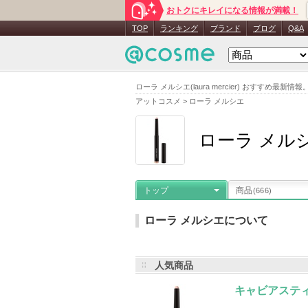
おトクにキレイになる情報が満載！
TOP
ランキング
ブランド
ブログ
Q&A
ローラ メルシエ(laura mercier) おすす
アットコスメ
>
ローラ メルシエ
ローラ メル
トップ
商品
(666)
ローラ メルシエについて
人気商品
メーカー名
：
ローラ メルシエ
登録
お気に入り登録
：
598,933
人
キャビアスティ