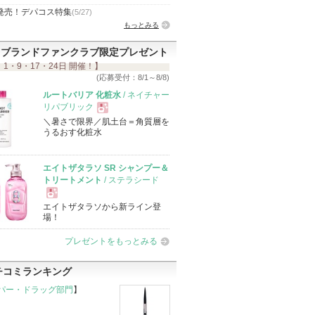
発売！デパコス特集
(5/27)
もっとみる
ブランドファンクラブ限定プレゼント
 1・9・17・24日 開催！】
(応募受付：8/1～8/8)
ルートバリア 化粧水
/ ネイチャー
リパブリック
＼暑さで限界／肌土台＝角質層を
現
うるおす化粧水
品
エイトザタラソ SR シャンプー＆
トリートメント
/ ステラシード
エイトザタラソから新ライン登
現
場！
プレゼントをもっとみる
品
チコミランキング
パー・ドラッグ部門
】