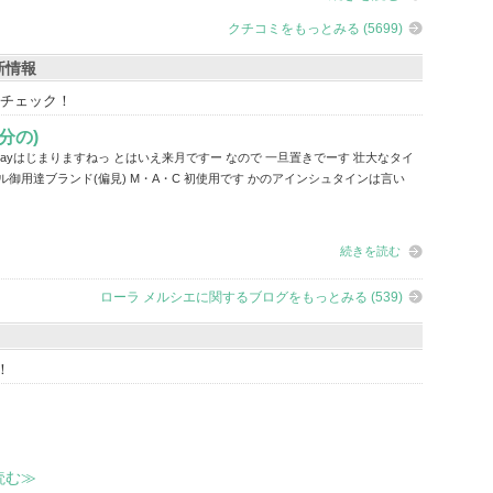
クチコミをもっとみる (5699)
新情報
をチェック！
分の)
ayはじまりますねっ とはいえ来月ですー なので 一旦置きでーす 壮大なタイ
ル御用達ブランド(偏見) M・A・C 初使用です かのアインシュタインは言い
続きを読む
ローラ メルシエに関するブログをもっとみる (539)
！
読む≫