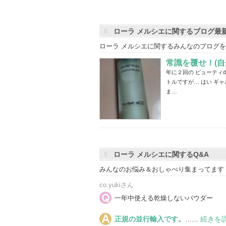
バ
ー
ローラ メルシエに関するブログ最
に
ローラ メルシエに関するみんなのブログ
お
気
常識を覆せ！(自
に
年に２回の ビューティd
トルですが… はい ギャ
入
ま…
り
登
録
さ
れ
ローラ メルシエに関するQ&A
て
い
みんなのお悩み＆おしゃべり集まってます
ま
co.yukiさん
す
一年中使える乾燥しないパウダー
正規の並行輸入です。
続きを
……