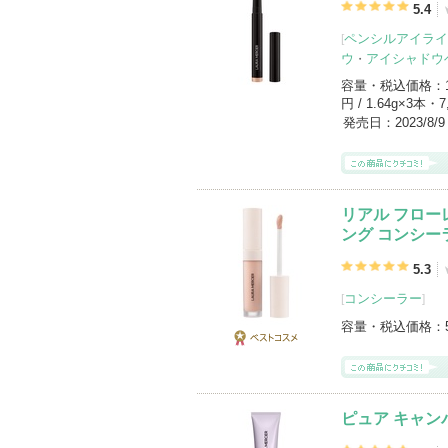
ローラ メルシエの登録商品
(666件)
5.4
ペンシルアイライ
[
登録アイテムカテゴリ
ウ
アイシャドウ
・
メイクアップキット・パレット（148）
パウダーアイシャドウ（45）
口紅（3
容量・税込価格：
円 / 1.64g×3本・7
ジェル・クリームアイシャドウ（26）
発売日：
2023/8/
化粧下地（21）
リアル フロー
ング コンシー
5.3
コンシーラー
[
]
容量・税込価格：
ベストコス
メ
ピュア キャン