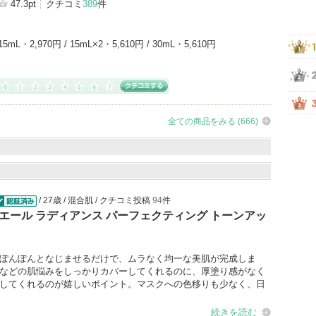
47.3pt
クチコミ
389
件
15mL・2,970円 / 15mL×2・5,610円 / 30mL・5,610円
全ての商品をみる (666)
/ 27歳 / 混合肌 / クチコミ投稿
94
件
認証済
エール ラディアンス パーフェクティング トーンアッ
ぽんぽんとなじませるだけで、ムラなく均一な美肌が完成しま
などの肌悩みをしっかりカバーしてくれるのに、厚塗り感がなく
してくれるのが嬉しいポイント。マスクへの色移りも少なく、日
続きを読む