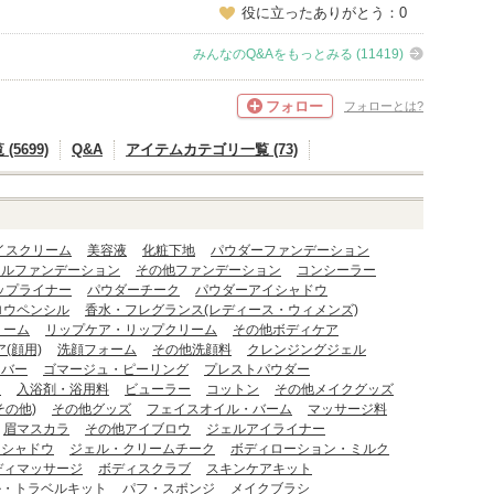
役に立ったありがとう：0
みんなのQ&Aをもっとみる (11419)
フォロー
フォローとは?
5699)
Q&A
アイテムカテゴリ一覧 (73)
イスクリーム
美容液
化粧下地
パウダーファンデーション
ェルファンデーション
その他ファンデーション
コンシーラー
ップライナー
パウダーチーク
パウダーアイシャドウ
ロウペンシル
香水・フレグランス(レディース・ウィメンズ)
リーム
リップケア・リップクリーム
その他ボディケア
(顔用)
洗顔フォーム
その他洗顔料
クレンジングジェル
ーバー
ゴマージュ・ピーリング
プレストパウダー
ー
入浴剤・浴用料
ビューラー
コットン
その他メイクグッズ
その他)
その他グッズ
フェイスオイル・バーム
マッサージ料
眉マスカラ
その他アイブロウ
ジェルアイライナー
イシャドウ
ジェル・クリームチーク
ボディローション・ミルク
ディマッサージ
ボディスクラブ
スキンケアキット
ル・トラベルキット
パフ・スポンジ
メイクブラシ