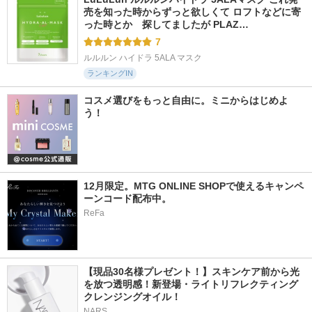
売を知った時からずっと欲しくて ロフトなどに寄
った時とか　探してましたが PLAZ…
7
ルルルン ハイドラ 5ALA マスク
ランキングIN
コスメ選びをもっと自由に。ミニからはじめよ
う！
12月限定。MTG ONLINE SHOPで使えるキャンペ
ーンコード配布中。
ReFa
【現品30名様プレゼント！】スキンケア前から光
を放つ透明感！新登場・ライトリフレクティング 
クレンジングオイル！
NARS