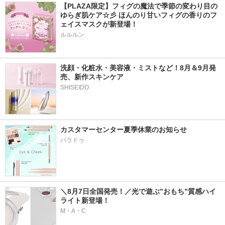
【PLAZA限定】フィグの魔法で季節の変わり目の
ゆらぎ肌ケア☆彡 ほんのり甘いフィグの香りのフ
ェイスマスクが新登場！
ルルルン
洗顔・化粧水・美容液・ミストなど！8月＆9月発
売、新作スキンケア
カスタマーセンター夏季休業のお知らせ
パラドゥ
＼8月7日全国発売！／光で遊ぶ”おもち”質感ハイ
ライト新登場！
M・A・C