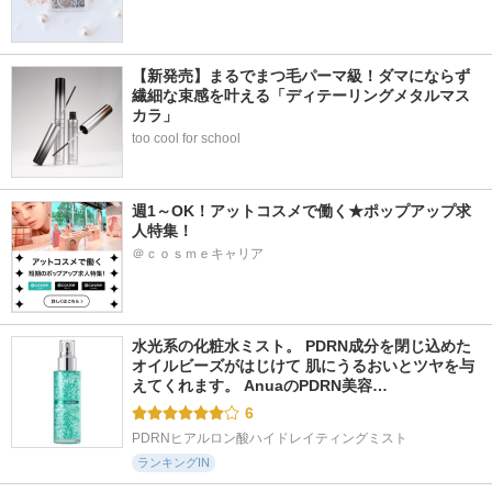
【新発売】まるでまつ毛パーマ級！ダマにならず
繊細な束感を叶える「ディテーリングメタルマス
カラ」
too cool for school
週1～OK！アットコスメで働く★ポップアップ求
人特集！
＠ｃｏｓｍｅキャリア
水光系の化粧水ミスト。 PDRN成分を閉じ込めた
オイルビーズがはじけて 肌にうるおいとツヤを与
えてくれます。 AnuaのPDRN美容…
6
PDRNヒアルロン酸ハイドレイティングミスト
ランキングIN