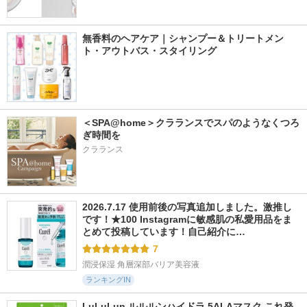
無香料のヘアケア｜シャンプー＆トリートメン
ト・アウトバス・スタイリング
＜SPA@home＞クラランスでスパのようなくつろ
ぎ時間を
クラランス
2026.7.17 使用前後の写真追加しました。激推し
です！★100 Instagramに敏感肌の私愛用品をま
とめて投稿しています！自己紹介に…
7
潤浸保湿 角層深部バリア美容液
ランキングIN
LuLuLun ルルルンハイドラ 5ALAマスク これ発