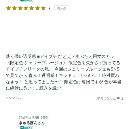
7
購入品
淡く儚い透明感 ■アイプチ ひとえ・奥ぶたえ用マスカラ
《限定色 ジェリーブルージュ》 限定色を欠かさず買ってる
アイプチフリークの私、 今回のジェリーブルージュもSNS
で見てから 青み！透明感！キラキラ！かわいい！絶対買わ
なきゃ！ と思ってました〜！ 限定色は毎回ですが 色が本当
に絶妙に良い！...
続きを読む
2026/5/27
1
参考になった
54歳
乾燥肌
285件
きゅるぽん
さん