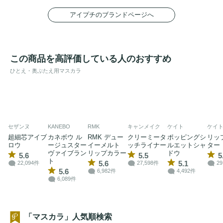
アイプチのブランドページへ
この商品を高評価している人のおすすめ
ひとえ・奥ぶたえ用マスカラ
セザンヌ
KANEBO
RMK
キャンメイク
ケイト
ケイ
超細芯アイブ
カネボウ ル
RMK デュー
クリーミータ
ポッピングシ
リッ
ロウ
ージュスター
イーメルト
ッチライナー
ルエットシャ
ター
ヴァイブラン
リップカラー
ドウ
5.6
5.5
5
ト
5.6
5.1
22,094件
27,598件
29
5.6
6,982件
4,492件
6,089件
「マスカラ」人気順検索