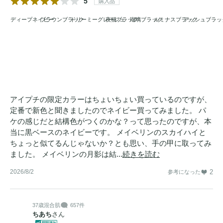
5
購入品
ディープネイビー
ブラウンブラック
ドリーミーグレージュ
夜猫ブラック
瑠璃ブラック
ルミナスブラック
アッシュブラッ
アイプチの限定カラーはちょいちょい買っているのですが、
定番で新色と聞きましたのでネイビー買ってみました。 パ
ケの感じだと結構色がつくのかな？って思ったのですが、本
当に黒ベースのネイビーです。 メイベリンのスカイハイと
ちょっと似てるんじゃないか？とも思い、手の甲に取ってみ
ました。 メイベリンの月影は結...
続きを読む
2026/8/2
2
参考になった
37歳
混合肌
657件
ちあち
さん