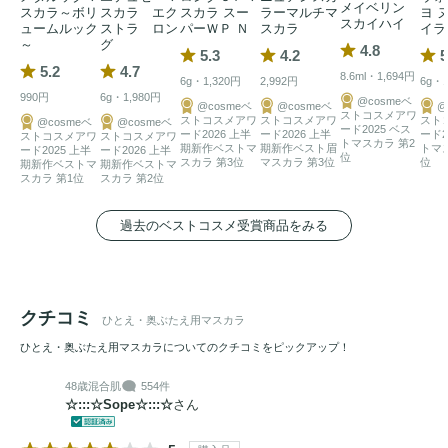
メイベリン
スカラ～ボリ
スカラ エク
スカラ スー
ラーマルチマ
ヨ 
スカイハイ
ュームルック
ストラ ロン
パーＷＰ Ｎ
スカラ
イラ
～
グ
4.8
5.3
4.2
5
5.2
4.7
8.6ml・1,694円
6g・1,320円
2,992円
6g・1
990円
6g・1,980円
@cosmeベ
@cosmeベ
@cosmeベ
@
ストコスメアワ
ストコスメアワ
ストコスメアワ
スト
@cosmeベ
@cosmeベ
ード2025 ベス
ード2026 上半
ード2026 上半
ード2
ストコスメアワ
ストコスメアワ
トマスカラ 第2
期新作ベストマ
期新作ベスト眉
トマ
ード2025 上半
ード2026 上半
位
スカラ 第3位
マスカラ 第3位
位
期新作ベストマ
期新作ベストマ
スカラ 第1位
スカラ 第2位
過去のベストコスメ受賞商品をみる
クチコミ
ひとえ・奥ぶたえ用マスカラ
ひとえ・奥ぶたえ用マスカラについてのクチコミをピックアップ！
48歳
混合肌
554件
☆:::☆Sope☆:::☆
さん