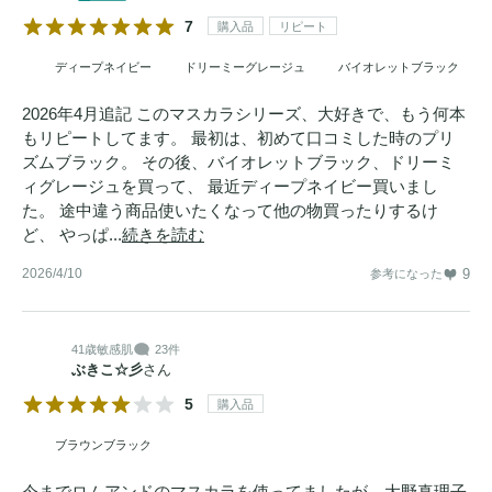
7
購入品
リピート
ディープネイビー
ドリーミーグレージュ
バイオレットブラック
2026年4月追記 このマスカラシリーズ、大好きで、もう何本
もリピートしてます。 最初は、初めて口コミした時のプリ
ズムブラック。 その後、バイオレットブラック、ドリーミ
ィグレージュを買って、 最近ディープネイビー買いまし
た。 途中違う商品使いたくなって他の物買ったりするけ
ど、 やっぱ...
続きを読む
2026/4/10
9
参考になった
41歳
敏感肌
23件
ぶきこ☆彡
さん
5
購入品
ブラウンブラック
今までロムアンドのマスカラを使ってましたが、大野真理子