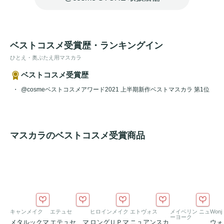
ベストコスメ受賞歴・ランキングイン
ひとえ・奥ぶたえ用マスカラ
ベストコスメ受賞歴
@cosmeベストコスメアワード2021 上半期新作ベストマスカラ 第1位
マスカラのベストコスメ受賞商品
キャンメイク
エテュセ
ヒロインメイク
エトヴォス
メイベリン ニュ
Wonj
ーヨーク
メタルックマ
エテュセ マ
ロングＵＰマ
ニュアンスカ
ウォ