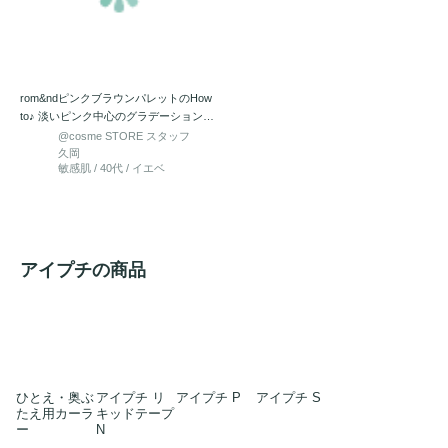
rom&ndピンクブラウンパレットのHow
to♪ 淡いピンク中心のグラデーションに
グリ…
@cosme STORE スタッフ
久岡
敏感肌 / 40代 / イエベ
アイプチの商品
ひとえ・奥ぶ
アイプチ リ
アイプチ P
アイプチ S
たえ用カーラ
キッドテープ
ー
N