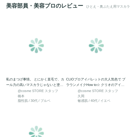
美容部員・美容プロのレビュー
ひとえ・奥ぶたえ用マスカラ
私のまつげ事情。 とにかく直毛で、カ
CLIOプロアイパレットの大人気色で ブ
ール力の高いマスカラじゃないと塗っ
ラウンメイクHow to☆ クリオのアイパ
た瞬間カールが落ちてし…
レットの…
@cosme STORE スタッフ
@cosme STORE スタッフ
橋本
久岡
脂性肌 / 30代 / ブルベ
敏感肌 / 40代 / イエベ