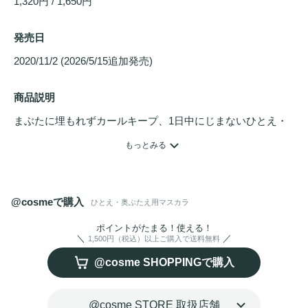
1,320円 / 1,650円
発売日
2020/11/2 (2026/5/15追加発売) 
商品説明
まぶたに埋もれずカールキープ、1日中にじまないひとえ・
奥ぶたえ用
マスカラ
。瞬間ロック成分×形状記憶ポリマーの
もっとみる
効果で、長時間カールをキープします。汗・涙に強い
ウォー
タープルーフ
、皮脂に強いオイルプルーフ、こすれに強いス
マッジプルーフで、にじみをしっかり防ぎます。まつげの根
@cosmeで購入
ひとえ・奥ぶたえ用マスカラ
もとにグッと入り込み、目頭から目尻までのまつげを残さず
キャッチする「なぎなた形状」スリムブラシを採用。（販売
ポイントがたまる！使える！
1,500円（税込）以上ご購入で送料無料
名：
アイプチ
　ビューティ 
マスカラ
）
@cosme SHOPPINGで購入
@cosme STORE 取扱店舗