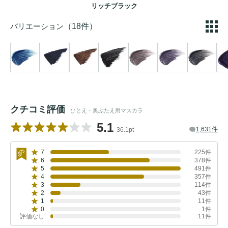
リッチブラック
バリエーション
（18件）
クチコミ評価
ひとえ・奥ぶたえ用マスカラ
5.1
1,631件
36.1pt
7
225件
6
378件
5
491件
4
357件
3
114件
2
43件
1
11件
0
1件
評価なし
11件