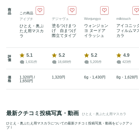
商
品
この商品
デジャヴュ
Wonjungyo
milktouch
アイプチ
塗るつけまつ
ウォンジョン
アイコニッ
ひとえ・奥ぶ
げ 自まつげ
ヨ ヌードア
フィルムマ
たえ用マスカ
際立てタイプ
イラッシュ
カラ
ラ
5.1
5.2
5.2
4.9
評
価
1,631件
18,689件
5,205件
423件
1,320円 /
1,320円
6g・1,430円
8g・1,628円
価
格
1,650円
最新クチコミ投稿写真・動画
ひとえ・奥ぶたえ用マスカラ
ひとえ・奥ぶたえ用マスカラについての最新クチコミ投稿写真・動画をピックアッ
プ！