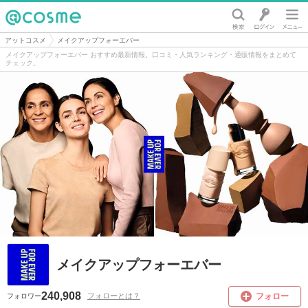
@cosme
アットコスメ
メイクアップフォーエバー
メイクアップフォーエバー おすすめ最新情報。口コミ・人気ランキング・通販情報をまとめて
チェック。
メイクアップフォーエバー
240,908
フォロー
フォローとは？
フォロワー