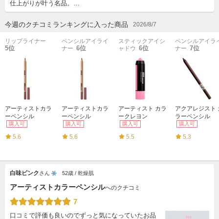
仕上がりが叶う名品。…
今週のクチコミランキングに入った商品
2026/8/7
リップライナー
ペンシルアイライ
スティックアイシ
ペンシルアイラ
5位
6位
6位
7位
ナー
ャドウ
ナー
アーティストカラ
アーティストカラ
アーティスト カラ
アクアレジスト 
ーペンシル
ーペンシル
ークレヨン
ラーペンシル
購入可
購入可
購入可
購入可
5.6
5.6
5.5
5.3
白味ピンク
さん
52歳 / 乾燥肌
アーティストカラーペンシル
へのクチコミ
7
口コミで評価も良いのでずっと気になっていたお品