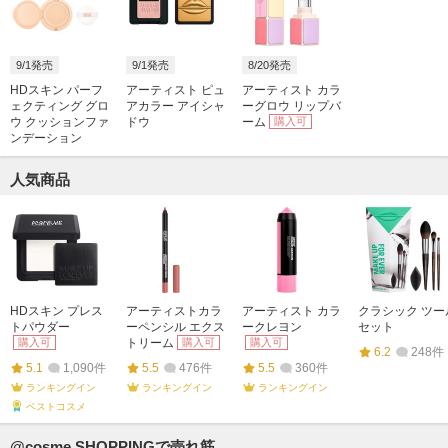
9/1発売
9/1発売
8/20発売
HDスキン パーフ
アーティスト ピュ
アーティスト カラ
ェクティング グロ
アカラー アイシャ
ーグロウ リップバ
ウ クッションファ
ドウ
ーム
購入可
ンデーション
人気商品
HDスキン プレス
アーティストカラ
アーティスト カラ
クラシック ツー
トパウダー
ーペンシル エクス
ークレヨン
セット
購入可
トリーム
購入可
購入可
6.2
248件
5.1
1,090件
5.5
476件
5.5
360件
ランキングイン
ランキングイン
ランキングイン
ベストコスメ
@cosme SHOPPINGで売れ筋