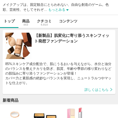
メイクアップは、固定観念にとらわれない、自由な創造のゲーム。色
彩、芸術性、そしてそれぞ…
もっとみる
トップ
商品
クチコミ
コンテンツ
443
6,810
【新製品】肌変化に寄り添うスキンフィッ
ト発想ファンデーション
85%スキンケア成分配合で、肌にうるおいを与えながら、水分と油分
のバランスを整えテカリを防ぎ、肌質、年齢や季節の移り変わりなど
の肌悩みに寄り添うファンデーションが登場！

カバー力と素肌感の絶妙なバランスを実現し、ニュートラルつやマッ
トな仕上がり。
詳しくはこちら
新着商品