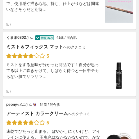
で、使用感や描き心地、持ち、仕上がりなどは間違
いなさそうだと期待…
8/7
くまま0802
さん
41歳 / 混合肌
ミスト＆フィックス マット
へのクチコミ
5
ミストをする意味が分かった商品です！自分が思っ
てる以上に吹きかけて、しばらく待つと一日中テカ
らない肌でサラサラ…
8/7
peony○△□
さん
34歳 / 混合肌
アーティスト カラークリーム
へのクチコミ
5
速乾でぴたっと止まる。 ぼやかしにくいけど、アイ
ラインに使える。 玉虫色はなかなかないので、かな