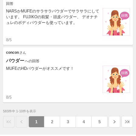
回答
NARSかMUFEのサラサラパウダーでサラサラにして
います。 FUJIKOの前髪・頭皮パウダー、 デオナチ
ュレのボディパウダーも使っています。
8/5
concon
さん
パウダー
への回答
MUFEのHDパウダーがオススメです！
8/5
583件中 1-10件を表示
1
2
3
4
5