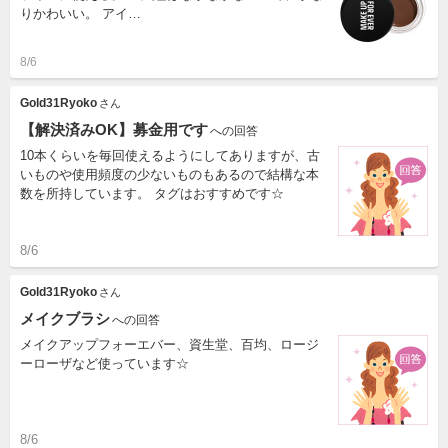
りかわいい。 アイ…
8/6
Gold31Ryoko
さん
【解決済みOK】募金用です
への回答
10本くらいを毎回使えるようにしてありますが、古
いものや使用頻度の少ないものもあるので結構な本
数を所持しています。 タグはおすすめです☆
8/6
Gold31Ryoko
さん
メイクブラシ
への回答
メイクアップフォーエバー、資生堂、百均、ロージ
ーローザなど使っています☆
8/6