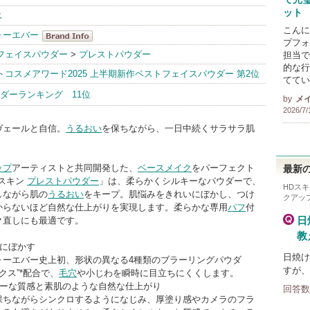
ット
ス
こんに
ォーエバー
プフォ
メイクアップ
フェイスパウダー
>
プレストパウダー
担当で
的な行
フォーエバー
ストコスメアワード2025 上半期新作ベストフェイスパウダー 第2位
ててい
BrandInfo
ダーランキング 11位
by
メ
2026/7/
ヴェールと自信。
うるおい
を保ちながら、一日中続くサラサラ肌
ップ
アーティストと共同開発した、
ベースメイク
をパーフェクト
最新の
Dスキン
プレストパウダー
」は、柔らかくシルキーなパウダーで、
HDス
しながら肌の
うるおい
をキープ。肌悩みをきれいにぼかし、つけ
クアッ
からないほど自然な仕上がりを実現します。柔らかな専用
パフ
付
日
ク直しにも最適です。
教
いにぼかす
日焼け
ォーエバー史上初、形状の異なる4種類のブラーリングパウダ
すが、
クス”*配合で、
毛穴
や小じわを瞬時に目立ちにくくします。
キーな質感と素肌のような自然な仕上がり
回答数
保ちながらシンクロするようになじみ、厚塗り感やカメラのフラ