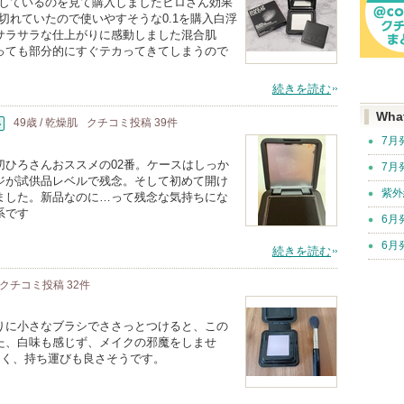
メしているのを見て購入しましたヒロさん効果
切れていたので使いやすそうな0.1を購入白浮
サラサラな仕上がりに感動しました混合肌
っても部分的にすぐテカってきてしまうので
続きを読む
Wha
49歳 / 乾燥肌
クチコミ投稿
39
件
7月
切ひろさんおススメの02番。ケースはしっか
7月
ジが試供品レベルで残念。そして初めて開け
紫外
ました。新品なのに…って残念な気持ちにな
系です
6月
6月
続きを読む
クチコミ投稿
32
件
りに小さなブラシでささっとつけると、この
た、白味も感じず、メイクの邪魔をしませ
良く、持ち運びも良さそうです。