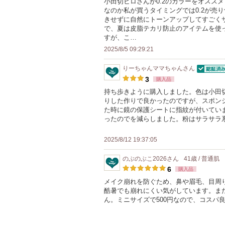
小田切ヒロさんが0.2のカラーをオスス
なのか私が買うタイミングでは0.2が売り
以
きせずに自然にトーンアップしてすごく
上
で、夏は皮脂テカリ防止のアイテムを使
の
すが、こ…
メ
2025/8/5 09:29:21
ン
りーちゃんママちゃん
さん
バ
認証済
3
購入品
ー
持ち歩きように購入しました。色は小田
に
りした作りで良かったのですが、スポン
お
た時に鏡の保護シートに指紋が付いてい
ったのでを減らしました。粉はサラサラ
気
に
2025/8/12 19:37:05
入
り
のぶのぶこ2026
さん
41歳 / 普通肌
登
6
購入品
録
メイク崩れを防ぐため、鼻や眉毛、目周
酷暑でも崩れにくい気がしています。ま
さ
ん。ミニサイズで500円なので、コスパ
れ
て