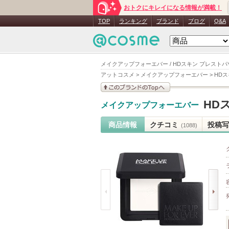
おトクにキレイになる情報が満載！
TOP
ランキング
ブランド
ブログ
Q&A
メイクアップフォーエバー / HDスキン プレストパ
アットコスメ
>
メイクアップフォーエバー
>
HD
このブランドの情報を
HD
メイクアップフォーエバー
見る
商品情報
クチコミ
投稿写
(1088)
prev
next