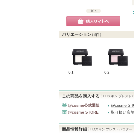
1
/
14
購入サイトへ
バリエーション
（
8
件）
0.1
0.2
この商品を購入する
HDスキン プレスト
@cosme公式通販
@cosme S
@cosme STORE
取り扱い店
商品情報詳細
HDスキン プレストパウダー