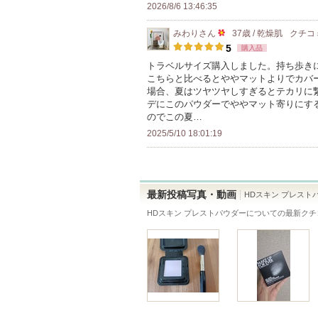
い
2026/8/6 13:46:35
ま
みわり
さん
37歳 / 乾燥肌
クチコ
す
50
5
購入品
人
トラベルサイズ購入しました。持ち歩きに
こちらと比べるとややマットよりでカバ
以
場合、夏はツヤツヤしすぎるとテカリに
上
デにこのパウダーでややマット寄りにす
の
のでこの夏…
メ
2025/5/10 18:01:19
ン
バ
ー
最新投稿写真・動画
HDスキン プレスト
に
HDスキン プレストパウダー
についての最新クチ
お
気
に
入
り
登
録