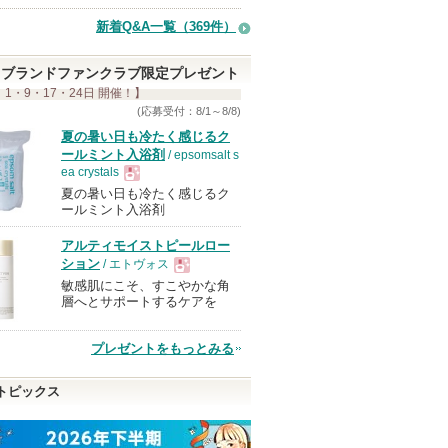
新着Q&A一覧（369件）
ブランドファンクラブ限定プレゼント
 1・9・17・24日 開催！】
(応募受付：8/1～8/8)
夏の暑い日も冷たく感じるク
ールミント入浴剤
/ epsomsalt s
ea crystals
夏の暑い日も冷たく感じるク
現
ールミント入浴剤
アルティモイストピールロー
品
ション
/ エトヴォス
敏感肌にこそ、すこやかな角
現
層へとサポートするケアを
品
プレゼントをもっとみる
トピックス