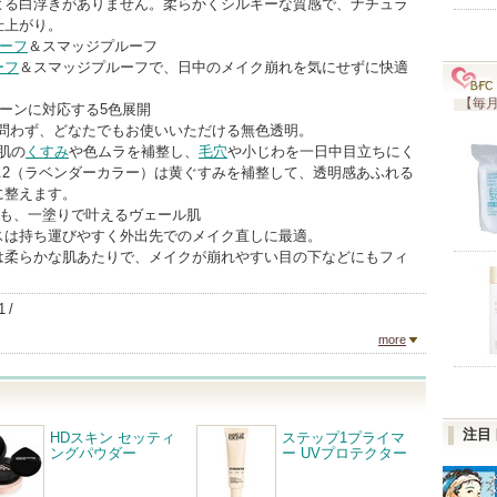
よる白浮きがありません。柔らかくシルキーな質感で、ナチュラ
仕上がり。
ーフ
＆スマッジプルーフ
ーフ
＆スマッジプルーフで、日中のメイク崩れを気にせずに快適
【毎月
ーンに対応する5色展開
を問わず、どなたでもお使いいただける無色透明。
1は肌の
くすみ
や色ムラを補整し、
毛穴
や小じわを一日中目立ちにく
.2（ラベンダーカラー）は黄ぐすみを補整して、透明感あふれる
に整えます。
でも、一塗りで叶えるヴェール肌
スは持ち運びやすく外出先でのメイク直しに最適。
は柔らかな肌あたりで、メイクが崩れやすい目の下などにもフィ
1
more
注目
HDスキン セッティ
ステップ1プライマ
ングパウダー
ー UVプロテクター