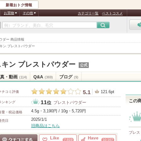
新着おトク情報
お買物
その他
カテゴリ一覧
ベストコスメ
ウダー 商品情報
スキン プレストパウダー
スキン プレストパウダー
公式
真・動画
Q&A
ブログ
(114)
(369)
(9)
5.1
121.6pt
クチコミ評価
この
11
ランキング
プレストパウダー
位
4.5g・3,190円 / 10g・5,720円
容量・税込価格
2025/1/1
発売日
旧商品はこちら
プレス
Like
Have
7,819
10,167