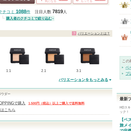
気になる
もってる
クチコミする
1088
7819
クチコミ
件
注目人数
人
購入者のクチコミで絞り込む
バリエーションとは？
この
ベ
1.1
2.1
3.1
プ
バリエーションをもっとみる
パウダー
最新
HOPPINGで購入
1,500円（税込）以上ご購入で送料無料
HDス
舗はこちら
ック！
【ベ
旅メ
で完