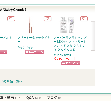
商品をCheck！
イーメルト
クリーミータッチライナ
スーパーラメラシャンプ
ジェニフィック
ー
ー&EXモイストトリート
メ セラム
メント ＦＯＲ ＤＡＩＬ
キャンメイク
ランコム
Ｙ ＤＡＭＡＧＥ
次
THE ANSWER
ピン
ショッピン
ショッ
へ
THE ANSWERか
トへ
グサイトへ
グサイ
らのお知らせが
ショッピン
あります
グサイトへ
ドの商品一覧へ
真・動画
Q&A
ブログ
(114)
(369)
(9)