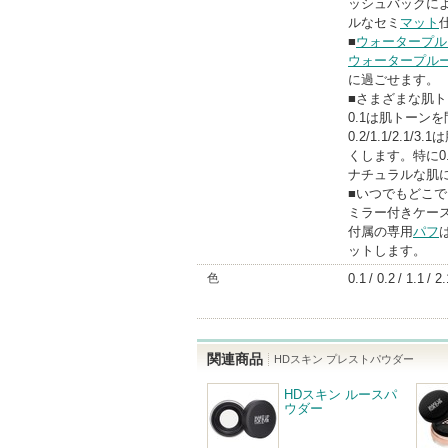
ッシュバックに
ルなセミ
マット
■
ウォータープル
ウォータープル
に過ごせます。
■さまざまな肌ト
0.1は肌トーン
0.2/1.1/2.1/3.
くします。特に0
ナチュラルな肌
■いつでもどこ
ミラー付きケー
付属の専用
パフ
ットします。
色
0.1
0.2
1.1
2.
関連商品
HDスキン プレストパウダー
HDスキン ルースパ
ウダー