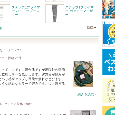
ステップ1プライマ
ステップ1プライマ
ー ハイドラブース
ー ポアミニマイザ
ター
ー
more
をピックアップ！
チコミ投稿
25
件
もってこいです。混合肌ですが夏以外の季節
と乾燥しそうな気がします。夕方目が窪みが
とハリ感がアップし目元の疲れがとびます。
ような絶妙なカラーで好みです。つけ過ぎる
続きを読む
肌
クチコミ投稿
350
件