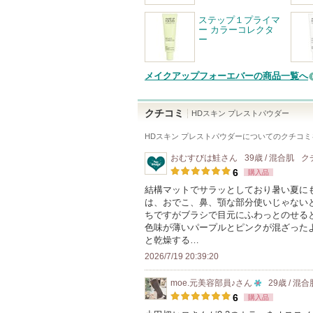
ステップ１プライマ
ー カラーコレクタ
ー
メイクアップフォーエバーの商品一覧へ
クチコミ
HDスキン プレストパウダー
HDスキン プレストパウダー
についてのクチコミ
おむすびは鮭
さん
39歳 / 混合肌
ク
6
購入品
結構マットでサラッとしており暑い夏に
は、おでこ、鼻、顎な部分使いじゃない
ちですがブラシで目元にふわっとのせる
色味が薄いパープルとピンクが混ざった
と乾燥する…
2026/7/19 20:39:20
moe.元美容部員♪
さん
29歳 / 混合
10
6
購入品
人