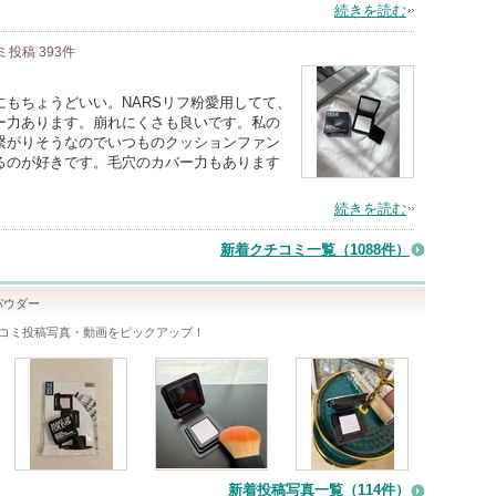
続きを読む
ミ投稿
393
件
もちょうどいい。NARSリフ粉愛用してて、
ー力あります。崩れにくさも良いです。私の
繋がりそうなのでいつものクッションファン
るのが好きです。毛穴のカバー力もあります
続きを読む
新着クチコミ一覧
（1088件）
パウダー
コミ投稿写真・動画をピックアップ！
新着投稿写真一覧（114件）