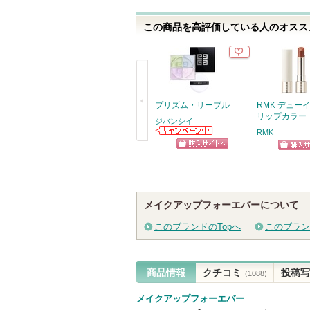
さ
この商品を高評価している人のオススメ
れ
て
い
ま
す
プリズム・リーブル
RMK デュー
リップカラー
ジバンシイ
RMK
ジバンシイから
戻
のお知らせがあ
ショッピン
ショッ
ります
る
グサイトへ
グサイ
メイクアップフォーエバーについて
このブランドのTopへ
このブラン
商品情報
クチコミ
投稿写
(1088)
メイクアップフォーエバー