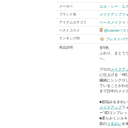
メーカー
エル・シー・エ
ブランド名
メイクアップフ
アイテムカテゴリ
ベースメイク
>
ベストコスメ
@cosmeベ
ランキングIN
プレストパウ
商品説明
全5色
ふわり、まとう
へ。
プロの
メイクア
に仕上げる「H
繊細にシンクロ
ていることがわ
きで日中のメイ
■肌悩みをきれ
メイクアップ
フ
ー”4Dコンプレッ
■柔らかくシル
肌の
うるおい
を