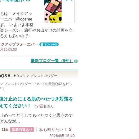
ちは！メイクアッ
ーエバー@cosme
す。 いよいよ本格
楽シーズン！旅行やお出かけの計画を立
る方も多いので…
イクアップフォーエバー
オフィシャ
14 16:05:00
ル
最新ブログ一覧（9件）
Q&A
HDスキン プレストパウダー
キン プレストパウダー
についての最新Q&Aをピッ
プ！
焼け止めによる肌のべたつき対策を
えてください！
by 匿名
さん
止めってどうしてもべたつくと思うので
どんな対…
116
私も知りたい！
5
新着回答あり
2026/8/5 16:40