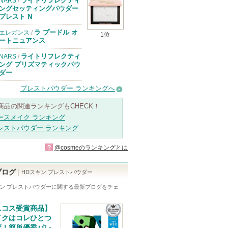
ライトリフレクティ
NARS
/
ングセッティングパウダー
プレスト N
ラ プードル オ
エレガンス
/
1位
ートニュアンス
ライトリフレクティ
NARS
/
ング プリズマティックパウ
ダー
プレストパウダー ランキングへ
商品の関連ランキングもCHECK！
ースメイク ランキング
レストパウダー ランキング
?
@cosmeのランキングとは
ブログ
HDスキン プレストパウダー
キン プレストパウダー
に関する最新ブログをチェ
スコス受賞商品】
イクはコレひとつ
璧！簡単優秀パレ