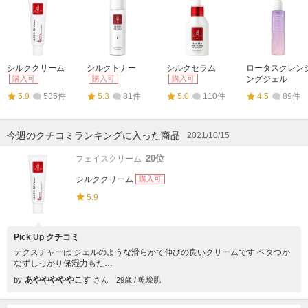
シルククリーム
シルクトナー
シルクセラム
ロータスクレン
購入可
購入可
購入可
ングジェル
5.9
535件
5.3
81件
5.0
110件
4.5
89件
今週のクチコミランキングに入った商品
2021/10/15
20位
フェイスクリーム
シルククリーム
購入可
5.9
Pick Up クチコミ
テクスチャーは ジェルのような滑らかで伸びの良いクリームです ベタつか
なずしっかり保湿力もた…
あやややややこす
by
さん
29歳 / 乾燥肌