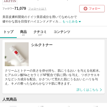
71,079
フォロー
フォローとは？
フォロワー
美容皮膚科開発のドイツ美容成分を用いてなめらかで

健やかな肌を目指すハイエンドメディカ…
もっとみる
トップ
商品
クチコミ
コンテンツ
46
187
シルクトナー
クリームとトナーの良さを併せ持ち、肌にうるおい を与える化粧水。
ヒアルロン酸NaとセラミドNP配合で肌に潤いを与え、ツボクサエキ
スなどシカ成分を配合。かさついて荒れた肌にうるおいとハリを与
え、キメの整ったなめらかなツヤ肌に導きます。
詳しくはこちら
人気商品