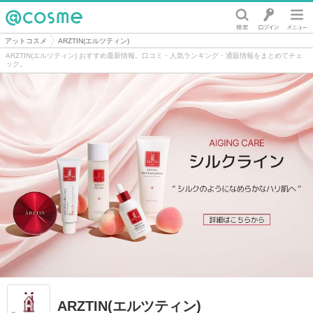
@cosme
アットコスメ
ARZTIN(エルツティン)
ARZTIN(エルツティン) おすすめ最新情報。口コミ・人気ランキング・通販情報をまとめてチェ
ック。
ARZTIN(エルツティン)