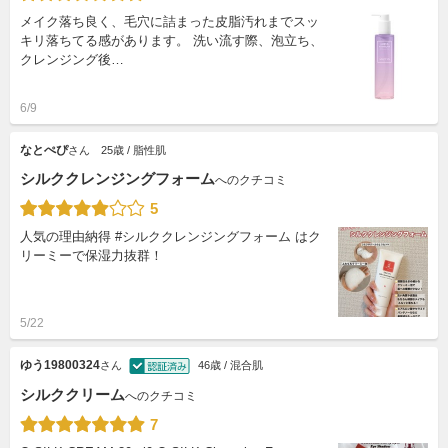
メイク落ち良く、毛穴に詰まった皮脂汚れまでスッ
キリ落ちてる感があります。 洗い流す際、泡立ち、
クレンジング後…
6/9
なとぺぴ
さん
25歳 / 脂性肌
シルククレンジングフォーム
へのクチコミ
5
人気の理由納得 #シルククレンジングフォーム はク
リーミーで保湿力抜群！
5/22
ゆう19800324
さん
46歳 / 混合肌
シルククリーム
へのクチコミ
7