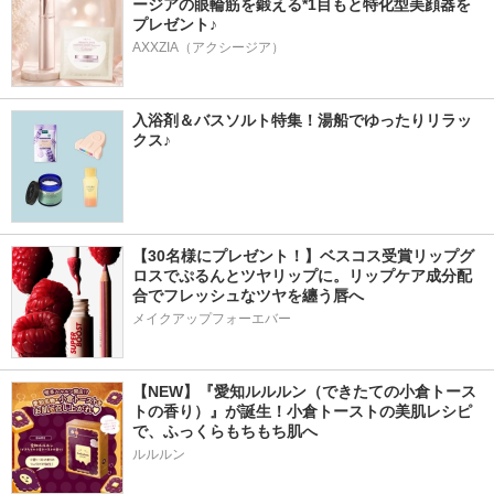
ージアの眼輪筋を鍛える*1目もと特化型美顔器を
プレゼント♪
AXXZIA（アクシージア）
入浴剤＆バスソルト特集！湯船でゆったりリラッ
クス♪
【30名様にプレゼント！】ベスコス受賞リップグ
ロスでぷるんとツヤリップに。リップケア成分配
合でフレッシュなツヤを纏う唇へ
メイクアップフォーエバー
【NEW】『愛知ルルルン（できたての小倉トース
トの香り）』が誕生！小倉トーストの美肌レシピ
で、ふっくらもちもち肌へ
ルルルン