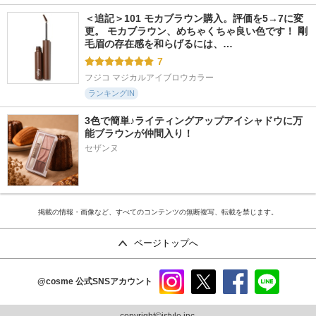
＜追記＞101 モカブラウン購入。評価を5→7に変
更。 モカブラウン、めちゃくちゃ良い色です！ 剛
毛眉の存在感を和らげるには、…
7
フジコ マジカルアイブロウカラー
ランキングIN
3色で簡単♪ライティングアップアイシャドウに万
能ブラウンが仲間入り！
セザンヌ
掲載の情報・画像など、すべてのコンテンツの無断複写、転載を禁じます。
ページトップへ
@cosme
公式SNSアカウント
instag
x
faceb
line
ram
ook