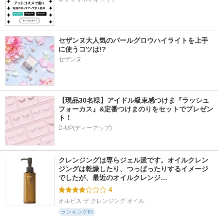
セザンヌ大人気のパールグロウハイライトを上手
に使うコツは!?
セザンヌ
【現品30名様】アイドル級束感つけま『ラッシュ
フォーカス』&定番つけまのりをセットでプレゼン
ト！
D-UP(ディーアップ)
クレンジングは専らジェル派です。オイルクレン
ジングは乾燥したり、つっぱったりするイメージ
でしたが、最近のオイルクレンジ…
4
オルビス ザ クレンジング オイル
ランキングIN