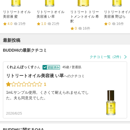
リトリートオイル
リトリートオイル
リトリート トリー
リトリートオイ
美容液 蜜
美容液 い草
トメントオイル 希
美容液 野ばら
釈
4.0
15件
1.0
21件
0
16件
0
16件
最新投稿
BUDDHIの最新クチコミ
クチコミ一覧（2件）
くれよんぼっくす
さん
45歳 / 普通肌
リトリートオイル美容液 い草
へのクチコミ
1
1mLサンプル使用。くさくて耐えられませんでし
た。夫も同意見でした。
2026/6/25
BUDDHIに関するQ&A