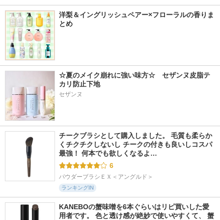
洋梨＆イングリッシュペアー×フローラルの香りま
とめ
☆夏のメイク崩れに強い味方☆　セザンヌ皮脂テ
カリ防止下地
セザンヌ
チークブラシとして購入しました。 毛質も柔らか
くチクチクしないし チークの付きも良いしコスパ
最強！ 何本でも欲しくなるよ…
6
パウダーブラシＥＸ＜アングルド＞
ランキングIN
KANEBOの蟹味噌を6本ぐらいはリピ買いした愛
用者です。 色と透け感が絶妙で使いやすくて、 蟹