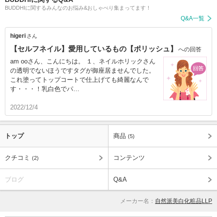
BUDDHIに関するみんなのお悩み&おしゃべり集まってます！
Q&A一覧
higeri
さん
【セルフネイル】愛用しているもの【ポリッシュ】
への回答
am ooさん、こんにちは。 １、ネイルホリックさん
の透明でないほうですタグが御座居ませんでした。
これ塗ってトップコートで仕上げても綺麗なんで
す・・・！乳白色でパ…
2022/12/4
トップ
商品
(5)
クチコミ
コンテンツ
(2)
ブログ
Q&A
メーカー名：
自然派美白化粧品LLP