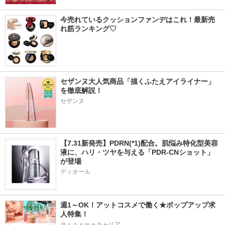
今売れているクッションファンデはこれ！最新売
れ筋ランキング♡
セザンヌ大人気商品「描くふたえアイライナー」
を徹底解説！
セザンヌ
【7.31新発売】PDRN(*1)配合。肌悩み特化型美容
液に、ハリ・ツヤを与える「PDR-CNショット」
が登場
ディオール
週1～OK！アットコスメで働く★ポップアップ求
人特集！
＠ｃｏｓｍｅキャリア