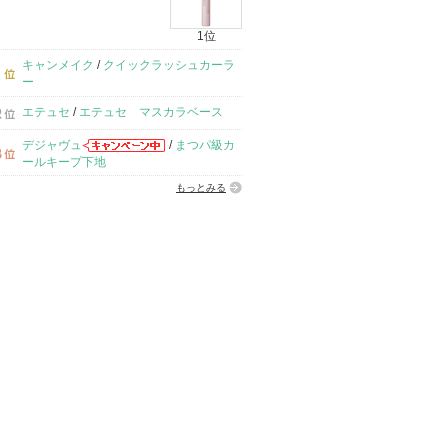
1位
キャンメイク
/
クイックラッシュカーラ
ー
エテュセ
/
エテュセ マスカラベース
デジャヴュ
/
まつパ級カ
ールキープ下地
もっとみる