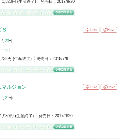
・1,320円 (生産終了)
発売日：
2017/9/20
 S
Like
Have
コミ
23
件
リーム
]
1,738円 (生産終了)
発売日：
2018/7/9
エマルジョン
Like
Have
コミ
21
件
1,980円 (生産終了)
発売日：
2017/9/20