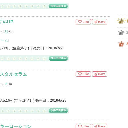
V-UP
Like
Have
コミ
31
件
リーム
]
2,508円 (生産終了)
発売日：
2018/7/9
クリスタルセラム
Like
Have
コミ
25
件
3,520円 (生産終了)
発売日：
2018/9/25
 ミルキーローション
Like
Have