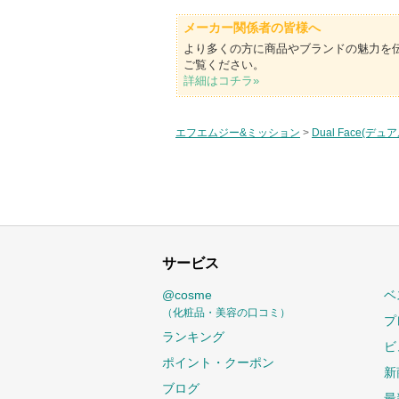
メーカー関係者の皆様へ
より多くの方に商品やブランドの魅力を
ご覧ください。
詳細はコチラ»
エフエムジー&ミッション
>
Dual Face(デ
サービス
@cosme
ベ
（化粧品・美容の口コミ）
プ
ランキング
ビ
ポイント・クーポン
新
ブログ
最