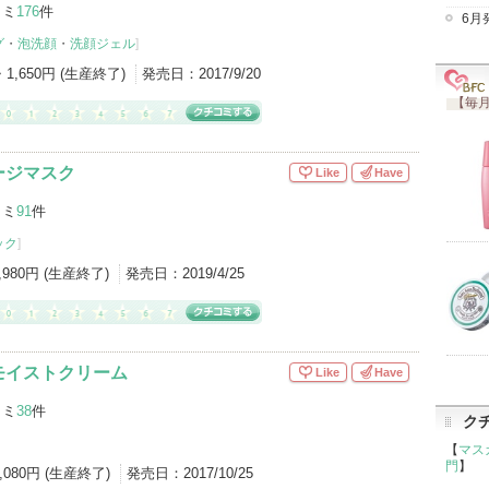
コミ
176
件
6月
グ
・
泡洗顔
・
洗顔ジェル
]
・1,650円 (生産終了)
発売日：
2017/9/20
【毎月
ージマスク
Like
Have
コミ
91
件
ック
]
,980円 (生産終了)
発売日：
2019/4/25
モイストクリーム
Like
Have
コミ
38
件
ク
【
マス
門
】
3,080円 (生産終了)
発売日：
2017/10/25