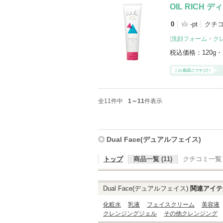
OIL RICH
0
-pt
クチ
[
洗顔フォーム
・
ク
税込価格：
120g・
全11件中
1～11
件表示
Dual Face(デュアルフェイス)
トップ
商品一覧 (11)
クチコミ一覧 (
Dual Face(デュアルフェイス)
関連アイテ
化粧水
乳液
フェイスクリーム
美容液
クレンジングジェル
その他クレンジング