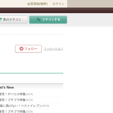
会員登録(無料)
ログイン
私のクチコミ
クチコミする
フォロー
フォローとは？
t's New
発売！デパコス特集
(6/24)
発売！プチプラ特集
(6/24)
線に負けない！ベストイレブン
(6/10)
発売！プチプラ特集
(5/28)