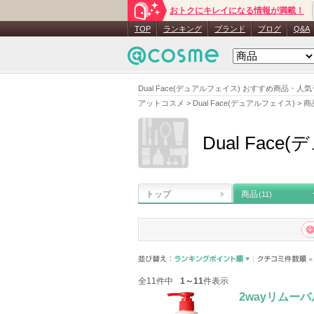
おトクにキレイになる情報が満載！
TOP
ランキング
ブランド
ブログ
Q&A
Dual Face(デュアルフェイス) おすすめ商品・人
アットコスメ
>
Dual Face(デュアルフェイス)
>
商
Dual Fac
トップ
商品
(11)
全11件中
1～11
件表示
2wayリムー