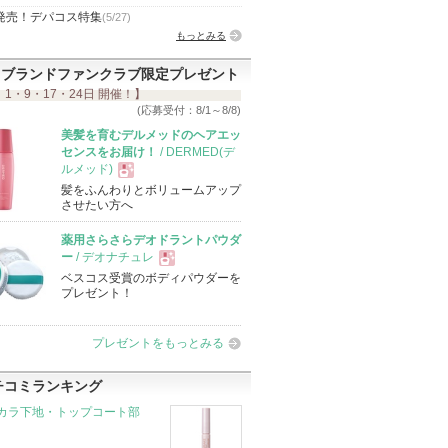
発売！デパコス特集
(5/27)
もっとみる
ブランドファンクラブ限定プレゼント
 1・9・17・24日 開催！】
(応募受付：8/1～8/8)
美髪を育むデルメッドのヘアエッ
センスをお届け！
/ DERMED(デ
ルメッド)
髪をふんわりとボリュームアップ
現
させたい方へ
薬用さらさらデオドラントパウダ
品
ー
/ デオナチュレ
ベスコス受賞のボディパウダーを
現
プレゼント！
品
プレゼントをもっとみる
チコミランキング
カラ下地・トップコート部