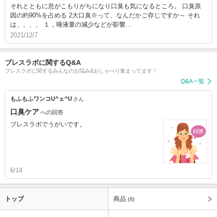
それとともに息がこもりがちになり口臭も気になるところ。 口臭原
因の約90%を占める 2大口臭※って、なんだかご存じですか～ それ
は、、、、 １，唾液量の減少などが影響…
2021/12/7
ブレスラボに関するQ&A
ブレスラボに関するみんなのお悩み&おしゃべり集まってます！
Q&A一覧
もふもふワンコU^ェ^U
さん
口臭ケア
への回答
ブレスラボでうがいです。
6/14
トップ
商品
(6)