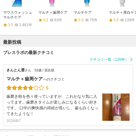
マウスウォッシュ
マルチ＋歯周ケア
マルチケア
マルチ＋美白ケ
マルチケア
4.2
63件
5.0
75件
5.8
139件
3.5
1,481件
最新投稿
ブレスラボの最新クチコミ
クチコミ一覧（120件）
きんとん雲
さん
52歳 / 混合肌
マルチ＋歯周ケア
へのクチコミ
5
歯磨き粉を色々使っていますが、これかなり気に入
ってます。歯磨きタイムが楽しみになるくらい好き
です。 口中の爽快感の持続が長いし、歯も白くなっ
てきたような！
2026/8/7