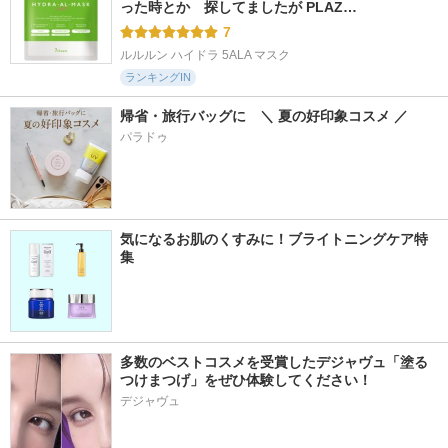
った時とか　探してましたが PLAZ…
7
ルルルン ハイドラ 5ALA マスク
ランキングIN
帰省・旅行バッグに　＼ 夏の好印象コスメ ／
パラドゥ
気になるお肌のくすみに！ブライトニングケア特
集
多数のベストコスメを受賞したデジャヴュ「塗る
つけまつげ」をぜひ体験してください！
デジャヴュ