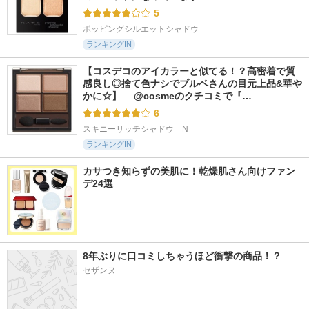
5
ポッピングシルエットシャドウ
ランキングIN
【コスデコのアイカラーと似てる！？高密着で質
感良し◎捨て色ナシでブルベさんの目元上品&華や
かに☆】 　@cosmeのクチコミで『…
6
スキニーリッチシャドウ　N
ランキングIN
カサつき知らずの美肌に！乾燥肌さん向けファン
デ24選
8年ぶりに口コミしちゃうほど衝撃の商品！？
セザンヌ