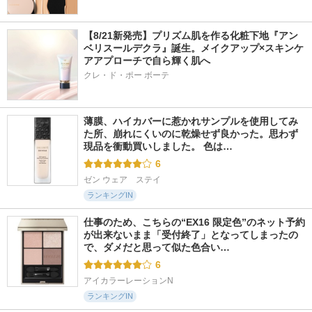
【8/21新発売】プリズム肌を作る化粧下地『アン
ベリスールデクラ』誕生。メイクアップ×スキンケ
アアプローチで自ら輝く肌へ
クレ・ド・ポー ボーテ
薄膜、ハイカバーに惹かれサンプルを使用してみ
た所、崩れにくいのに乾燥せず良かった。思わず
現品を衝動買いしました。 色は…
6
ゼン ウェア　ステイ
ランキングIN
仕事のため、こちらの“EX16 限定色”のネット予約
が出来ないまま「受付終了」となってしまったの
で、ダメだと思って似た色合い…
6
アイカラーレーションN
ランキングIN