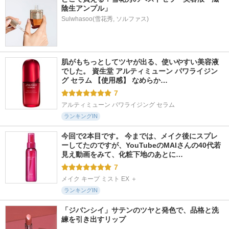
陰生アンプル」
Sulwhasoo(雪花秀, ソルファス)
肌がもちっとしてツヤが出る、使いやすい美容液
でした。 資生堂 アルティミューン パワライジン
グ セラム 【使用感】 なめらか…
7
アルティミューン パワライジング セラム
ランキングIN
今回で2本目です。 今までは、メイク後にスプレ
ーしてたのですが、YouTubeのMAIさんの40代若
見え動画をみて、化粧下地のあとに…
7
メイク キープ ミスト EX ＋
ランキングIN
「ジバンシイ」サテンのツヤと発色で、品格と洗
練を引き出すリップ