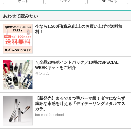
ポスト
シェア
LINEで送る
あわせて読みたい
今なら1,500円(税込)以上のお買い上げで送料無
料！
＼全品20%ポイントバック／10種のSPECIAL 
WEEKキットをご紹介
ランコム
【新発売】まるでまつ毛パーマ級！ダマにならず
繊細な束感を叶える「ディテーリングメタルマス
カラ」
too cool for school