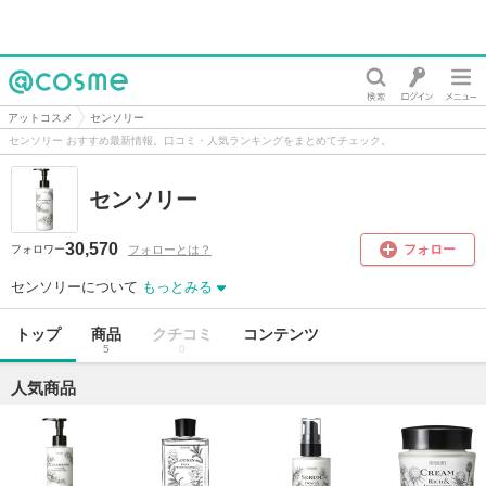
@cosme
アットコスメ
センソリー
センソリー おすすめ最新情報。口コミ・人気ランキングをまとめてチェック。
センソリー
30,570
フォロー
フォローとは？
フォロワー
センソリーについて
もっとみる
トップ
商品
クチコミ
コンテンツ
5
0
人気商品