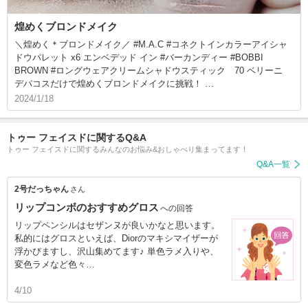
煌めくブロンドメイク
＼煌めく＊ブロンドメイク／ #M.A.C #コネクトインカラーアイシャ
ドウパレット x6 エンベデッド イン #バーカンディー #BOBBI
BROWN #ロングウェアクリームシャドウスティック 70 ベリーニ
デパコスだけで煌めくブロンドメイクに挑戦！ …
2024/1/18
トゥー フェイスドに関するQ&A
トゥー フェイスドに関するみんなのお悩み&おしゃべり集まってます！
Q&A一覧
2号だっちゃん
さん
リップコンボのおすすめグロス
への回答
リップペンシルはセザンヌが良いかなと思います。
私的にはグロスといえば、Diorのマキシマイザーが
浮かびますし、沢山集めてます♪ 単色ラメ入りや、
変色ラメなど色々…
4/10