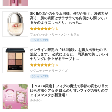
SK-IIのほかのセラム同様、伸びが良く、浸透力が
高く、肌の表面はサラサラでも内側から潤ってい
るかのようにしっとり、もっち…
6
フェイシャル トリートメント セラム
ランキングIN
オンライン限定の〝152囁咲〟を購入出来たので、
追記します。 公式によると、 同系色で美しいレイ
ヤリングに仕上がるモーブト…
6
シグニチャー カラー アイズ
ランキングIN
【PLAZA限定】フィグの魔法で季節の変わり目の
ゆらぎ肌ケア☆彡 ほんのり甘いフィグの香りのフ
ェイスマスクが新登場！
ルルルン