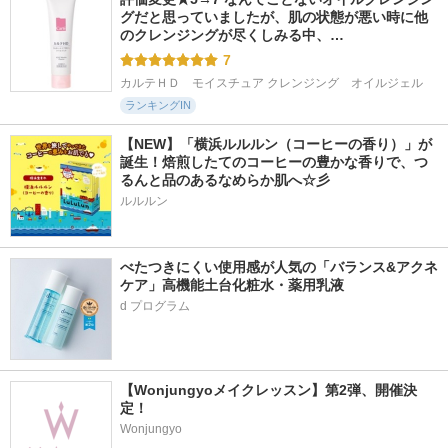
グだと思っていましたが、肌の状態が悪い時に他
のクレンジングが尽くしみる中、…
7
カルテＨＤ　モイスチュア クレンジング　オイルジェル
ランキングIN
【NEW】「横浜ルルルン（コーヒーの香り）」が
誕生！焙煎したてのコーヒーの豊かな香りで、つ
るんと品のあるなめらか肌へ☆彡
ルルルン
べたつきにくい使用感が人気の「バランス&アクネ
ケア」高機能土台化粧水・薬用乳液
【Wonjungyoメイクレッスン】第2弾、開催決
定！
Wonjungyo