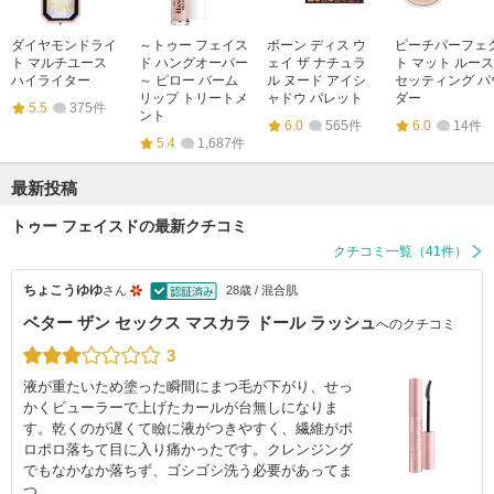
ダイヤモンドライ
～トゥー フェイス
ボーン ディス ウ
ピーチパーフェ
ト マルチユース
ド ハングオーバー
ェイ ザ ナチュラ
ト マット ルース
ハイライター
～ ピロー バーム
ル ヌード アイシ
セッティング パ
リップ トリートメ
ャドウ パレット
ダー
5.5
375件
ント
6.0
565件
6.0
14件
5.4
1,687件
最新投稿
トゥー フェイスドの最新クチコミ
クチコミ一覧（41件）
ちょこうゆゆ
さん
28歳 / 混合肌
ベター ザン セックス マスカラ ドール ラッシュ
へのクチコミ
3
液が重たいため塗った瞬間にまつ毛が下がり、せっ
かくビューラーで上げたカールが台無しになりま
す。乾くのが遅くて瞼に液がつきやすく、繊維がポ
ロポロ落ちて目に入り痛かったです。クレンジング
でもなかなか落ちず、ゴシゴシ洗う必要があってま
つ…