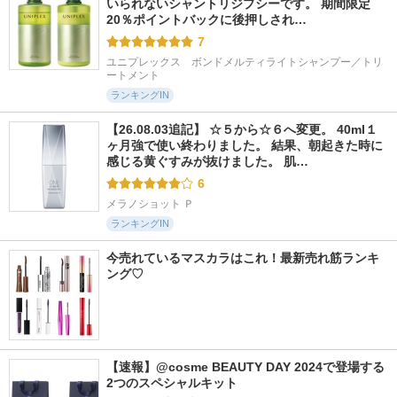
いられないシャントリジプシーです。 期間限定
20％ポイントバックに後押しされ…
7
ユニプレックス　ボンドメルティライトシャンプー／トリ
ートメント
ランキングIN
【26.08.03追記】 ☆５から☆６へ変更。 40ml１
ヶ月強で使い終わりました。 結果、朝起きた時に
感じる黄ぐすみが抜けました。 肌…
6
メラノショット Ｐ
ランキングIN
今売れているマスカラはこれ！最新売れ筋ランキ
ング♡
【速報】@cosme BEAUTY DAY 2024で登場する
2つのスペシャルキット