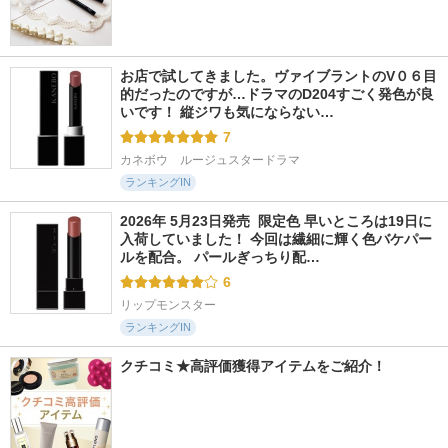
お店で試してきました。ヴァイブラントのV０６目
的だったのですが…ドラマのD204すごく発色が良
いです！ 縦ジワも気にならない…
7
カネボウ　ルージュスタードラマ
ランキングIN
2026年 5月23日発売  限定色 早いところは19日に
入荷していました！ 今回は繊細に輝く色バケパー
ルを配合。 パールぎっちり配…
6
リップモンスター
ランキングIN
クチコミ★高評価獲得アイテムをご紹介！