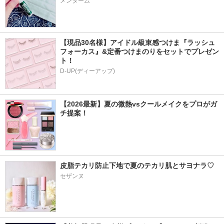
メンターム
【現品30名様】アイドル級束感つけま『ラッシュ
フォーカス』&定番つけまのりをセットでプレゼン
ト！
D-UP(ディーアップ)
【2026最新】夏の微熱vsクールメイクをプロがガ
チ提案！
皮脂テカリ防止下地で夏のテカリ肌とサヨナラ♡
セザンヌ