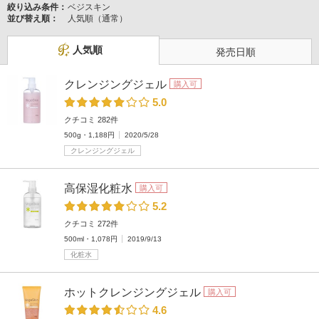
絞り込み条件：
ベジスキン
並び替え順：
人気順（通常）
人気順
発売日順
クレンジングジェル
購入可
5.0
クチコミ 282件
500g・1,188円
2020/5/28
クレンジングジェル
高保湿化粧水
購入可
5.2
クチコミ 272件
500ml・1,078円
2019/9/13
化粧水
ホットクレンジングジェル
購入可
4.6