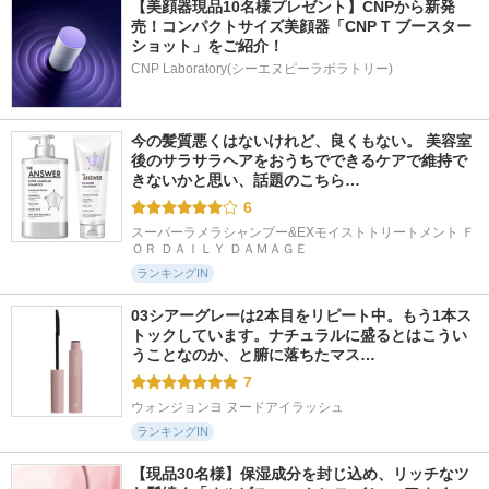
【美顔器現品10名様プレゼント】CNPから新発
売！コンパクトサイズ美顔器「CNP T ブースター 
ショット」をご紹介！
CNP Laboratory(シーエヌピーラボラトリー)
今の髪質悪くはないけれど、良くもない。 美容室
後のサラサラヘアをおうちでできるケアで維持で
きないかと思い、話題のこちら…
6
スーパーラメラシャンプー&EXモイストトリートメント Ｆ
ＯＲ ＤＡＩＬＹ ＤＡＭＡＧＥ
ランキングIN
03シアーグレーは2本目をリピート中。もう1本ス
トックしています。ナチュラルに盛るとはこうい
うことなのか、と腑に落ちたマス…
7
ウォンジョンヨ ヌードアイラッシュ
ランキングIN
【現品30名様】保湿成分を封じ込め、リッチなツ