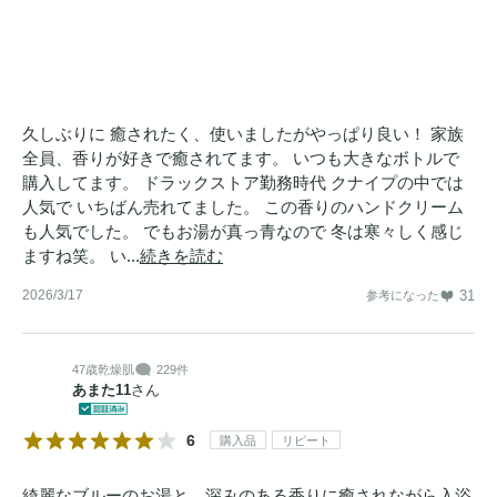
久しぶりに 癒されたく、使いましたがやっぱり良い！ 家族
全員、香りが好きで癒されてます。 いつも大きなボトルで
購入してます。 ドラックストア勤務時代 クナイプの中では
人気で いちばん売れてました。 この香りのハンドクリーム
も人気でした。 でもお湯が真っ青なので 冬は寒々しく感じ
ますね笑。 い...
続きを読む
2026/3/17
31
参考になった
47歳
乾燥肌
229件
あまた11
さん
6
購入品
リピート
綺麗なブルーのお湯と、深みのある香りに癒されながら入浴