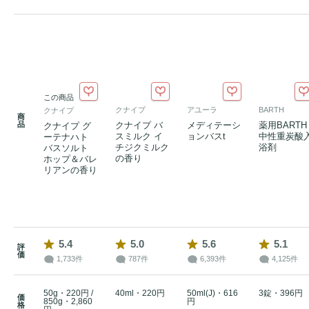
この商品
クナイプ
アユーラ
BARTH
クナイプ
商
品
クナイプ バ
メディテーシ
薬用BARTH
クナイプ グ
スミルク イ
ョンバスt
中性重炭酸
ーテナハト
チジクミルク
浴剤
バスソルト
の香り
ホップ＆バレ
リアンの香り
5.4
5.0
5.6
5.1
評
価
1,733件
787件
6,393件
4,125件
50g・220円 /
40ml・220円
50ml(J)・616
3錠・396円
価
850g・2,860
円
格