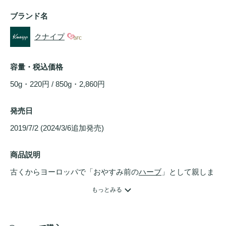
ブランド名
クナイプ
容量・税込価格
50g・220円 / 850g・2,860円
発売日
2019/7/2 (2024/3/6追加発売) 
商品説明
古くからヨーロッパで「おやすみ前の
ハーブ
」として親しま
れてきたホップとバレリアンを配合したクナイプ人気No.1の
もっとみる
バスソルト。天然
ハーブ
の心やすまる香りと、深いブルーの
お湯で、おやすみ前の
リラックス
バスタイムを。