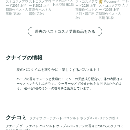
ード2025 ベス
ード2
ストコスメアワ
ストコスメアワ
ストコスメアワ
@cosmeベ
ト入浴剤 第1位
入り
ード2024 上半
ード2025 上半
ード2026 上半
ストコスメアワ
期新作ベスト入
期新作ベスト入
期新作ベスト入
ード2025 上半
浴剤 第1位
浴剤 第2位
浴剤・浴用料 第
期新作ベスト入
2位
浴剤 第1位
過去のベストコスメ受賞商品をみる
クナイプの情報
夏のバスタイムを爽やかに・楽しくするバスソルト！
ハーブの香りでスーッと快適に！ ミントの天然成分配合で、体の表面はス
ーッとヒンヤリしながらも、クーラーなどで冷えた体を入浴であたためよ
う。 選べる3種のミントの香りをご用意しています。
クチコミ
クナイプ グーテナハト バスソルト ホップ＆バレリアンの香り
クナイプ グーテナハト バスソルト ホップ＆バレリアンの香りについてのクチコミ
をピックアップ！