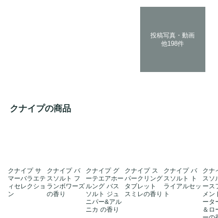
投稿写真・動画
他198件
クナイプの商品
クナイプ サ
クナイプ バ
クナイプ グ
クナイプ ス
クナイプ バ
クナ
マーバラエテ
スソルト フ
ーテエアホー
パークリング
スソルト ト
スソ
ィセレクショ
ランボワーズ
ルング バス
タブレット
ライアルセッ
ース
ン
の香り
ソルト ジュ
スミレの香り
ト
メン
ニパー&アル
ータ
ニカ の香り
＆ロ
ーの