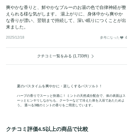
爽やかな香りと、鮮やかなブルーのお湯の色で自律神経が整
えられる様な気がします。 湯上がりに、身体中から爽やか
な香りが漂い、翌朝まで持続して、深い眠りにつくことが出
来ました。
2025/12/18
4
参考になった
クチコミ一覧をみる (1,733件)
夏のバスタイムを爽やかに・楽しくするバスソルト！
ハーブの香りでスーッと快適に！ ミントの天然成分配合で、体の表面はス
ーッとヒンヤリしながらも、クーラーなどで冷えた体を入浴であたためよ
う。 選べる3種のミントの香りをご用意しています。
クチコミ評価4.5以上の商品で比較