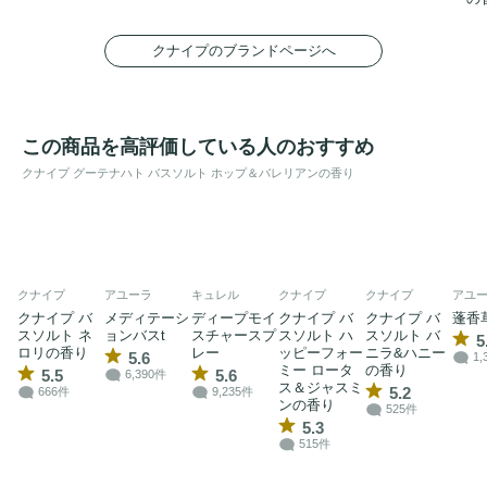
クナイプのブランドページへ
この商品を高評価している人のおすすめ
クナイプ グーテナハト バスソルト ホップ＆バレリアンの香り
クナイプ
アユーラ
キュレル
クナイプ
クナイプ
アユ
クナイプ バ
メディテーシ
ディープモイ
クナイプ バ
クナイプ バ
蓬香
スソルト ネ
ョンバスt
スチャースプ
スソルト ハ
スソルト バ
5
ロリの香り
レー
ッピーフォー
ニラ&ハニー
5.6
1,
ミー ロータ
の香り
5.5
5.6
6,390件
ス＆ジャスミ
5.2
666件
9,235件
ンの香り
525件
5.3
515件