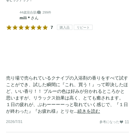
44歳
混合肌
299件
mili＊
さん
7
購入品
リピート
売り場で売られているクナイプの入浴剤の香りをすべて試す
ことができ、試した瞬間に『これ、買う！』って即決したほ
ど、いい香り！！ ブルーの色は好みが分かれるところかと
思いますが、リラックス効果は高く、とても癒されます。
１日の疲れが、ぶわーーーーっと取れていく感じで、『１日
が終わった』『お疲れ様』とリセ...
続きを読む
2026/7/31
11
参考になった