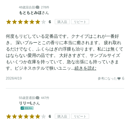
48歳
混合肌
278件
もともとみほ
さん
6
購入品
リピート
何度もリピしている定番品です。クナイプはこれが一番好
き。 深いブルーとこの香りに本当に癒されます。 疲れ取れ
るだけでなく、ふくらはぎの浮腫も治ります。私には無くて
はならない愛用の品です。 大好きすぎて、サンプルサイズ
もいくつか在庫を持っていて、急な出張にも持っていきま
す。ビジネスホテルで狭いユニッ...
続きを読む
2026/4/19
6
参考になった
55歳
普通肌
447件
リリーL
さん
6
購入品
リピート