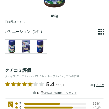
850g
旧商品はこちら
バリエーション
（3件）
クチコミ評価
クナイプ グーテナハト バスソルト ホップ＆バレリアンの香り
5.4
1,733件
47.4pt
18位
入浴剤・浴用料 ランキング
7
328件
6
441件