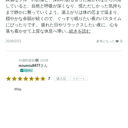
していると、自然と呼吸が深くなり、慌ただしかった気持ち
まで静かに整っていくよう。湯上がりは体の芯まで温まり、
穏やかな余韻が続くので、ぐっすり眠りたい夜のバスタイム
にぴったりです。 疲れた日やリラックスしたい夜に、心を
落ち着かせて上質な休息へ導い...
続きを読む
2026/2/21
8
参考になった
41歳
乾燥肌
221件
miumiu8477
さん
7
購入品
リピート
850g