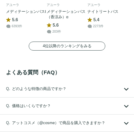
アユーラ
アユーラ
アユーラ
メディテーションバスt
メディテーションバス
ナイトリートバス
（香涼み）α
5.6
5.4
5.6
6393件
2273件
203件
4位以降のランキングをみる
よくある質問（FAQ）
どのような特徴の商品ですか？
価格はいくらですか？
アットコスメ（@cosme）で商品を購入できますか？