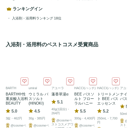
ランキングイン
入浴剤・浴用料ランキング 18位
入浴剤・浴用料のベストコスメ受賞商品
BARTH
umiral
アユーラ
HACCI(ハッチ)
HACCI(ハッチ)
アユ
BARTH中性
ウミラル バ
蓬香草湯α
BEE バスソ
トリートメン
ナイ
重炭酸入浴料
スソルト
ルト フロー
ト BEE バス
バス
5.1
BEAUTY
(HINOKI)
ラルハニー
エッセンス
5
40g(1回分)・
5.0
4.5
5.5
5.2
264円
50ml
3錠・462円
30g・385円
300g・4,400円
250mL・7,700
@cosmeベ
@
円
ストコスメアワ
スト
@cosmeベ
@cosmeベ
@cosmeベ