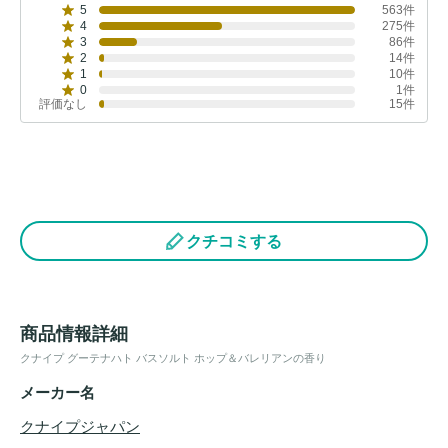
5
563件
4
275件
3
86件
2
14件
1
10件
0
1件
評価なし
15件
クチコミする
商品情報詳細
クナイプ グーテナハト バスソルト ホップ＆バレリアンの香り
メーカー名
クナイプジャパン