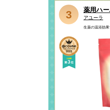
薬用ハー
3
アユーラ
生薬の温浴効果