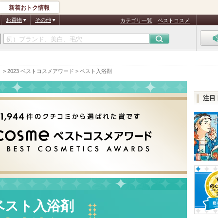
新着おトク情報
お買物
その他
カテゴリ一覧
ベストコスメ
）
>
2023 ベストコスメアワード
>
ベスト入浴剤
注目
ベスト入浴剤