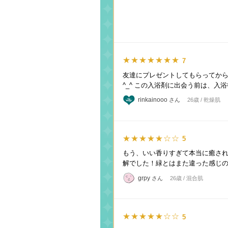
★★★★★★★
7
友達にプレゼントしてもらってか
^_^ この入浴剤に出会う前は、入
rinkainooo
さん
26歳 / 乾燥肌
★★★★★☆☆
5
もう、いい香りすぎて本当に癒され
解でした！緑とはまた違った感じの
grpy
さん
26歳 / 混合肌
★★★★★☆☆
5