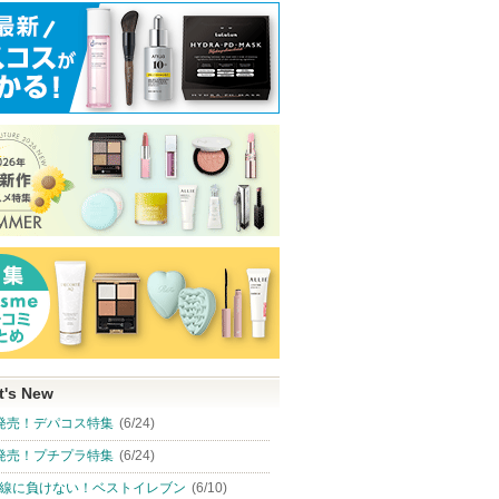
t's New
発売！デパコス特集
(6/24)
発売！プチプラ特集
(6/24)
線に負けない！ベストイレブン
(6/10)