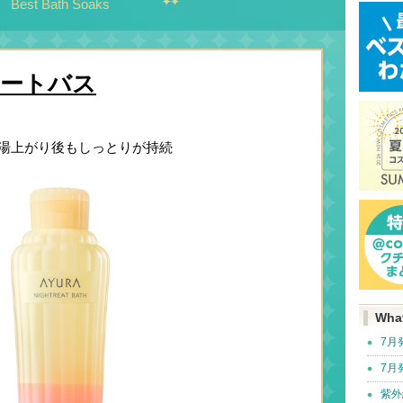
Best Bath Soaks
ートバス
湯上がり後もしっとりが持続
Wha
7月
7月
紫外