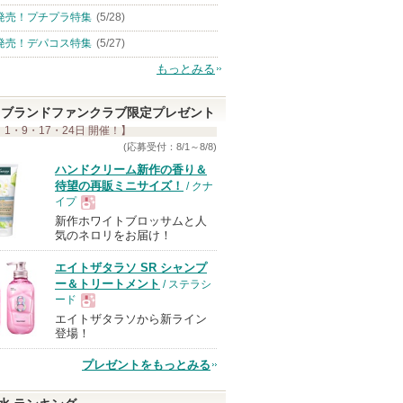
発売！プチプラ特集
(5/28)
発売！デパコス特集
(5/27)
もっとみる
ブランドファンクラブ限定プレゼント
 1・9・17・24日 開催！】
(応募受付：8/1～8/8)
ハンドクリーム新作の香り＆
待望の再販ミニサイズ！
/ クナ
イプ
新作ホワイトブロッサムと人
現
気のネロリをお届け！
エイトザタラソ SR シャンプ
品
ー＆トリートメント
/ ステラシ
ード
エイトザタラソから新ライン
現
登場！
プレゼントをもっとみる
品