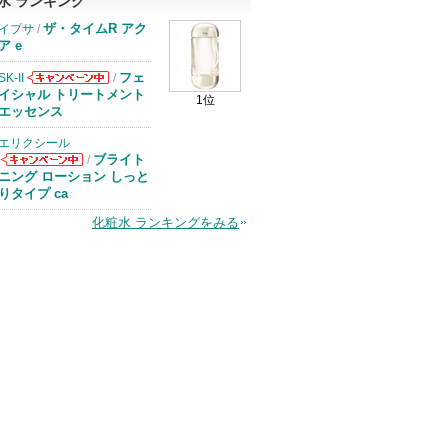
水 ランキング
ザ・タイムR アク
イプサ
/
ア e
フェ
SK-II
/
SK-IIからのお
イシャル トリートメント
1位
知らせがありま
エッセンス
す
エリクシール
ブライト
/
エリクシールか
ニング ローション しっと
らのお知らせが
りタイプ ca
あります
化粧水 ランキングをみる