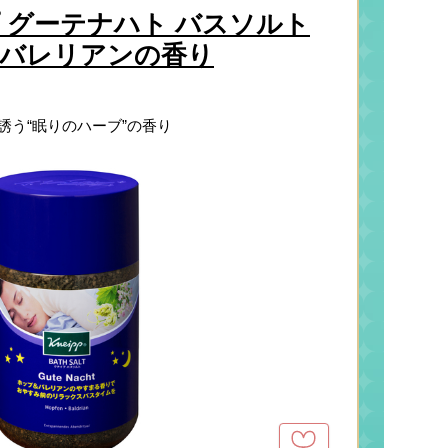
 グーテナハト バスソルト
バレリアンの香り
誘う“眠りのハーブ”の香り