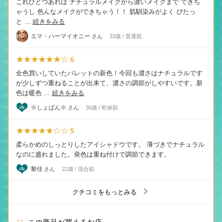
これひとつあれば ナチュラルメイクから濃いメイクまで できち
ゃうし 色んなメイクができちゃう！！ 肌馴染みがよく ぴたっ
と …
続きをみる
エマ・ハーマイオニー
さん
33歳 / 普通肌
★★★★★★☆
6
全色買いしていたパレットの新色！今回も濃さはナチュラルです
が少しずつ重ねることが出来て、濃さの調節がしやすいです。新
色は暖色 …
続きをみる
※しょぱん※
さん
30歳 / 乾燥肌
★★★★★☆☆
5
柔らかめのしっとりしたアイシャドウです。 薄づきでナチュラル
なのに盛れました。発色は重ね付けで調節できます。
黎佳
さん
22歳 / 混合肌
クチコミをもっとみる