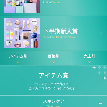
Hall of Fame
下半期新人賞
Year-End Best New Item
アイテム別
価格別
売上別
アイテム賞
コスメから生活用品まで、
全57カテゴリのランキングを発表！
スキンケア
Skin Care