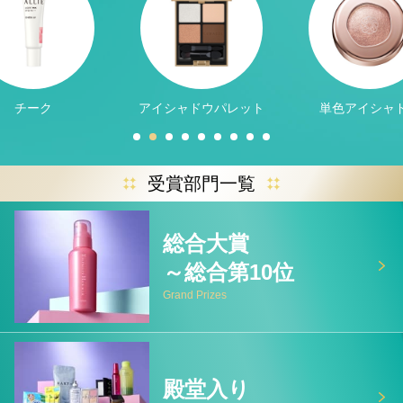
チーク
アイシャドウパレット
単色アイシャ
受賞部門一覧
総合大賞
～総合第10位
Grand Prizes
殿堂入り