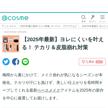
@cosme
アットコスメ
2025年夏の新作コスメ特集 デパコス・プチプラなど
【2025年最新】ヨレに
2025/05/08 UPDATE
【2025年最新】ヨレにくいを叶え
る！ テカリ＆皮脂崩れ対策
Like
1142
梅雨から夏にかけて、メイク崩れが気になるシーズンが本
格化。テカリや汗にも負けず、美しい仕上がりを長時間キ
ープしてくれる最新
ベースメイク
アイテムを2025年の新作
を中心に厳選してお届けします。