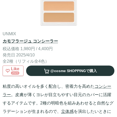
UNMIX
カモフラージュ コンシーラー
税込価格 1,980円 / 4,400円
発売日 2025/4/10
全2種（リフィル全4色）
Like
@cosme SHOPPING
で購入
2023
粘度の高いオイルを多く配合し、密着力を高めた
コンシー
ラー
。皮膚が薄くヨレが目立ちやすい目元のカバーに活躍
するアイテムです。2種の明暗色を組みあわせると自然なグ
ラデーションが生まれるので、
立体感
を演出したいときに