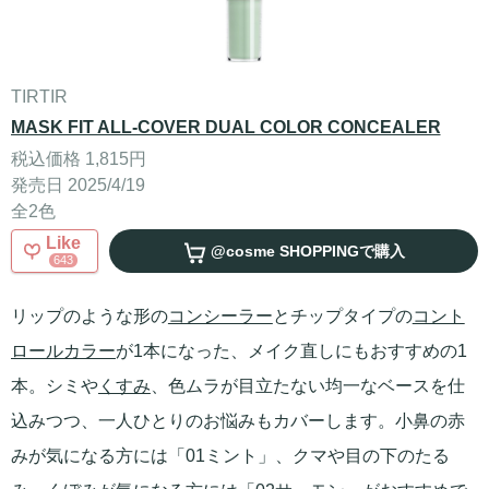
TIRTIR
MASK FIT ALL-COVER DUAL COLOR CONCEALER
税込価格 1,815円
発売日 2025/4/19
全2色
Like
@cosme SHOPPING
で購入
643
リップのような形の
コンシーラー
とチップタイプの
コント
ロールカラー
が1本になった、メイク直しにもおすすめの1
本。シミや
くすみ
、色ムラが目立たない均一なベースを仕
込みつつ、一人ひとりのお悩みもカバーします。小鼻の赤
みが気になる方には「01ミント」、クマや目の下のたる