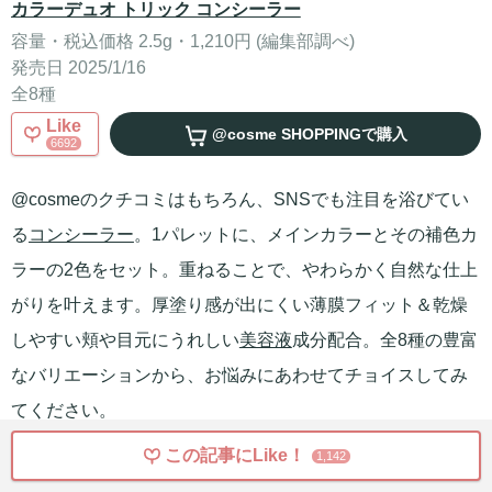
カラーデュオ トリック コンシーラー
容量・税込価格 2.5g・1,210円 (編集部調べ)
発売日 2025/1/16
全8種
Like
@cosme SHOPPING
で購入
6692
@cosmeのクチコミはもちろん、SNSでも注目を浴びてい
る
コンシーラー
。1パレットに、メインカラーとその補色カ
ラーの2色をセット。重ねることで、やわらかく自然な仕上
がりを叶えます。厚塗り感が出にくい薄膜フィット＆乾燥
しやすい頬や目元にうれしい
美容液
成分配合。全8種の豊富
なバリエーションから、お悩みにあわせてチョイスしてみ
てください。
この記事にLike！
1,142
「ヴィセ」TOPへ