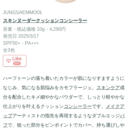
JUNGSAEMMOOL
スキンヌーダークッションコンシーラー
容量・税込価格 10g・4,290円
発売日 2025/3/17
SPF50+・PA+++
全3色
Like
547
ハーフトーンの落ち着いたカラーが肌になりすますように
なじみ、気になる肌悩みをカモフラージュ。
スキンケア
成
分を配合したキメ細やかなパウダーで、しっとり軽やかな
仕上がりを叶えるクッション
コンシーラー
です。
メイクア
ップ
アーティストの指先を再現するようなダブルエッジ
パ
フ
で、狙った部分をピンポイントでカバー。持ち運びしや