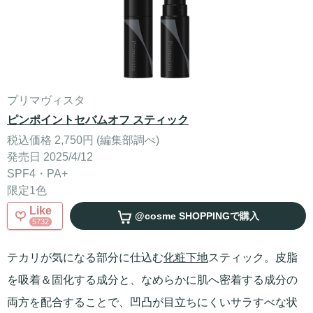
プリマヴィスタ
ピンポイントセバムオフ スティック
税込価格 2,750円 (編集部調べ)
発売日 2025/4/12
SPF4・PA+
限定1色
Like
@cosme SHOPPING
で購入
5732
テカリが気になる部分に仕込む
化粧下地
スティック。皮脂
を吸着＆固化する成分と、なめらかに肌へ密着する成分の
両方を配合することで、凹凸が目立ちにくいサラすべな状