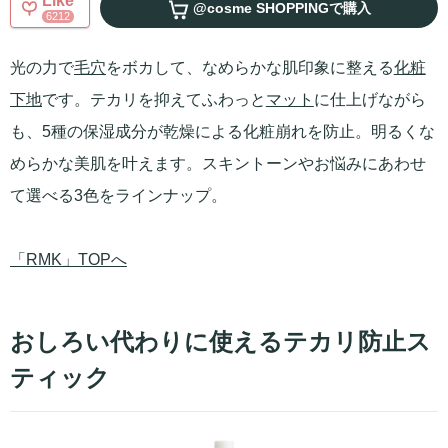
Like
@cosme SHOPPING
で購入
6212
光の力で
毛穴
をボカして、なめらかな肌印象に整える
化粧
下地
です。テカリを抑えてふわっと
マット
に仕上げながら
も、5種の保湿成分が乾燥による化粧崩れを防止。明るくな
めらかな美肌を叶えます。スキントーンやお悩みにあわせ
て選べる3色をラインナップ。
「RMK」TOPへ
おしろい代わりに使えるテカリ防止ス
ティック