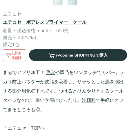
エテュセ
エテュセ ポアレスプライマー クール
容量・税込価格 5.5ml・1,650円
発売日 2025/4/3
限定1色
Like
@cosme SHOPPING
で購入
5747
まるでアプリ加工！
毛穴
や凹凸をワンタッチでカバー。テ
カリ防止パウダーが皮脂を吸着し、サラッとした肌を演出
する部分用
化粧下地
です。つけるとひんやりとするクール
タイプなので、暑い季節にぴったり。
洗顔料
で手軽にオフ
できるところも◎。
「エテュセ」TOPへ