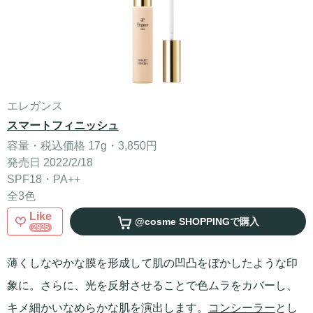
エレガンス
スマートフィニッシュ
容量・税込価格 17g・3,850円
発売日 2022/2/18
SPF18・PA++
全3色
Like
@cosme SHOPPING
で購入
2925
薄くしなやかな膜を形成して肌の凹凸をぼかしたような印
象に。さらに、光を反射させることで色ムラをカバーし、
キメ細かいなめらかな肌を演出します。
コンシーラー
とし