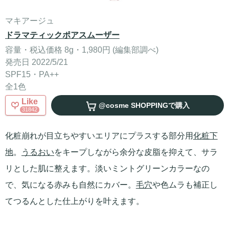
マキアージュ
ドラマティックポアスムーザー
容量・税込価格 8g・1,980円 (編集部調べ)
発売日 2022/5/21
SPF15・PA++
全1色
Like
@cosme SHOPPING
で購入
31842
化粧崩れが目立ちやすいエリアにプラスする部分用
化粧下
地
。
うるおい
をキープしながら余分な皮脂を抑えて、サラ
リとした肌に整えます。淡いミントグリーンカラーなの
で、気になる赤みも自然にカバー。
毛穴
や色ムラも補正し
てつるんとした仕上がりを叶えます。