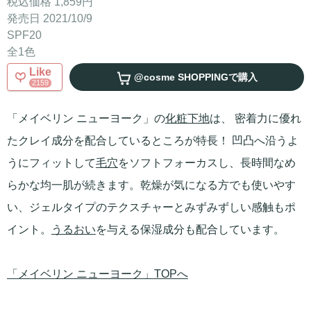
税込価格 1,859円
発売日 2021/10/9
SPF20
全1色
Like
@cosme SHOPPING
で購入
2159
「メイベリン ニューヨーク」の
化粧下地
は、 密着力に優れ
たクレイ成分を配合しているところが特長！ 凹凸へ沿うよ
うにフィットして
毛穴
をソフトフォーカスし、長時間なめ
らかな均一肌が続きます。乾燥が気になる方でも使いやす
い、ジェルタイプのテクスチャーとみずみずしい感触もポ
イント。
うるおい
を与える保湿成分も配合しています。
「メイベリン ニューヨーク」TOPへ