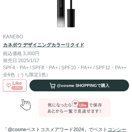
KANEBO
カネボウ デザイニングカラーリクイド
税込価格 3,300円
発売日 2025/1/17
SPF4・PA+ / SPF8・PA+ / SPF10・PA++ / SPF12・PA++
全6色（うち限定1色）
Like
@cosme SHOPPING
で購入
22882
「@cosmeベストコスメアワード2024」でベスト
コンシー