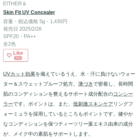
EITHER＆
Skin Fit UV Concealer
容量・税込価格 5g・1,430円
発売日 2025/2/28
SPF20・PA++
全2色
Like
350
UVカット効果
を備えているうえ、水・汗に負けないウォー
ター＆スウェットプルーフ処方。
薄づき
で密着し、長時間
肌のコンディションを整えるサポート成分配合の
コンシー
ラー
です。ポイントは、また、
低刺激
スキンケア
リングフ
ォーミュラを採用しているところもポイントです。健やか
なコンディションを保つティーツリー葉エキス由来の成分
が、メイク中の素肌をサポートします。