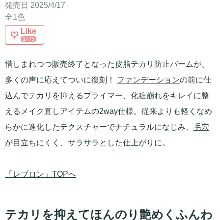
発売日 2025/4/17
全1色
Like
1775
惜しまれつつ販売終了となった皮脂テカリ防止バームが、
多くの声に応えてついに復刻！
ファンデーション
の前に仕
込んでテカリを抑えるプライマー、化粧崩れをキレイに整
えるメイク直しアイテムの2way仕様。従来よりも軽くなめ
らかに進化したテクスチャーでナチュラルになじみ、
毛穴
が目立ちにくく、サラサラとした仕上がりに。
「レブロン」TOPへ
テカリを抑えてほんのり艶めくふんわ