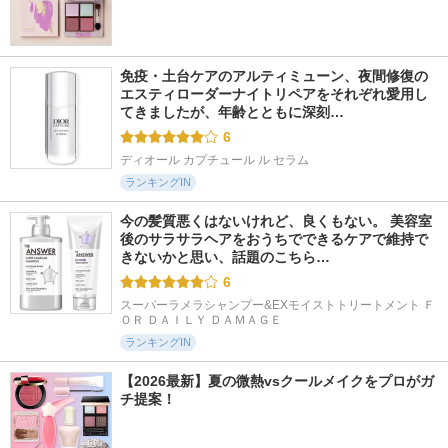
免疫・土台ケアのアルティミューン、夜間修復の
エスティローダーナイトリペアをそれぞれ愛用し
てきましたが、年齢とともに深刻…
6
ディオール カプチュール ル セラム
ランキングIN
今の髪質悪くはないけれど、良くもない。 美容室
後のサラサラヘアをおうちでできるケアで維持で
きないかと思い、話題のこちら…
6
スーパーラメラシャンプー&EXモイストトリートメント Ｆ
ＯＲ ＤＡＩＬＹ ＤＡＭＡＧＥ
ランキングIN
【2026最新】夏の微熱vsクールメイクをプロがガ
チ提案！