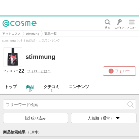
@cosme
アットコスメ
stimmung
商品一覧
stimmung おすすめ商品・人気ランキング
stimmung
22
フォロー
フォローとは？
フォロワー
トップ
商品
クチコミ
コンテンツ
10
1
絞り込み
人気順（通常）
商品検索結果
（10件）