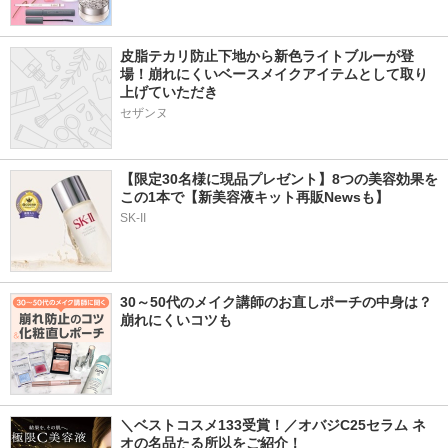
皮脂テカリ防止下地から新色ライトブルーが登
場！崩れにくいベースメイクアイテムとして取り
上げていただき
セザンヌ
【限定30名様に現品プレゼント】8つの美容効果を
この1本で【新美容液キット再販Newsも】
SK-II
30～50代のメイク講師のお直しポーチの中身は？
崩れにくいコツも
＼ベストコスメ133受賞！／オバジC25セラム ネ
オの名品たる所以をご紹介！