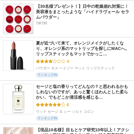
【30名様プレゼント！】日中の乾燥崩れ対策に！
美容液をまとったような「ハイドラヴェール セラ
ムパウダー」
TIRTIR
夏が近づいて来て、オレンジメイクがしたくな
り、オレンジ系のマットリップを探しにMACへ。 
リップスティックもマットでかっこ…
4
パウダー キス ヘイジー マット リップスティック
ランキングIN
セージと塩の香りってどんなの？と思われるかも
しれないのですが、あっと驚くほわんとした柔ら
かい、でもどこか清涼感を感じる…
6
ウッド セージ ＆ シー ソルト コロン
ランキングIN
【現品10名様】目もとケア研究10年以上！アクシ