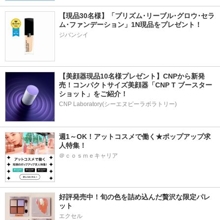
【現品30名様】「プリズム･リーブル･グロウ･セラ
ム･ファンデーション」1N現品をプレゼント！ 
ジバンシイ
【美顔器現品10名様プレゼント】CNPから新発
売！コンパクトサイズ美顔器「CNP T ブースター 
ショット」をご紹介！
CNP Laboratory(シーエヌピーラボラトリー)
週1～OK！アットコスメで働く★ポップアップ求
人特集！
＠ｃｏｓｍｅキャリア
好評発売中！旬の色を詰め込んだ贅沢な限定パレ
ット
エクセル