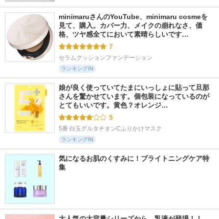
minimaruさんのYouTube、minimaru cosmeを
見て、購入。カバー力、メイクの崩れなさ、価
格、ツヤ感全てにおいて素晴らしいです…
7
セラムクッションファンデーション
ランキングIN
娘が良く使っていてたまにいっしょに貼って旦那
さんを驚かせています。個包装になっているのが
とてもいいです。黄色？オレンジ…
5
5番 白玉グルタチオンCふりかけマスク
ランキングIN
気になるお肌のくすみに！ブライトニングケア特
集
大人気の大容量シリーズから、乳液が登場！！