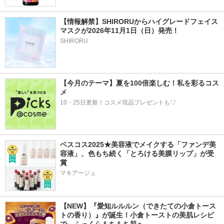
【情報解禁】SHIRORUからハイグレードフェイス
マスクが2026年11月1日（日）発売！
SHIRORU
【今月のテーマ】夏を100倍楽しむ！私を彩るコス
メ
10・25日更新！コスメ現品プレゼントも♡
ベスコス2025★美容液でメイクする「ファンデ美
容液」、色もち続く「とろける美膜リップ」が受
賞
マキアージュ
【NEW】『愛知ルルルン（できたての小倉トース
トの香り）』が誕生！小倉トーストの美肌レシピ