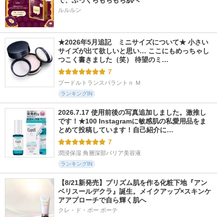
で、ふっくらもちもち肌へ
ルルルン
★2026年5月追記　ミニサイズについて★ 小さい
サイズが出て欲しいと思い… ここにもめっちゃし
つこく書きました（笑） 待望のミ…
7
プードルトランスパラントｎ Ｍ
ランキングIN
2026.7.17 使用前後の写真追加しました。激推し
です！★100 Instagramに敏感肌の私愛用品をま
とめて投稿しています！自己紹介に…
7
潤浸保湿 角層深部バリア美容液
ランキングIN
【8/21新発売】プリズム肌を作る化粧下地『アン
ベリスールデクラ』誕生。メイクアップ×スキンケ
アアプローチで自ら輝く肌へ
クレ・ド・ポー ボーテ