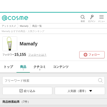
@cosme
アットコスメ
Mamafy
商品一覧
Mamafy おすすめ商品・人気ランキング
Mamafy
15,155
フォロー
フォローとは？
フォロワー
トップ
商品
クチコミ
コンテンツ
7
9
絞り込み
人気順（通常）
商品検索結果
（7件）