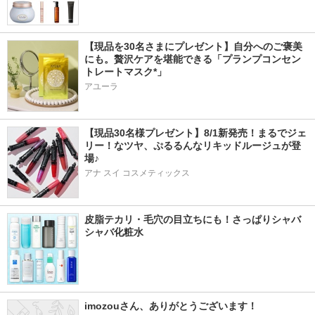
【現品を30名さまにプレゼント】自分へのご褒美
にも。贅沢ケアを堪能できる「プランプコンセン
トレートマスク*」
アユーラ
【現品30名様プレゼント】8/1新発売！まるでジェ
リー！なツヤ、ぷるるんなリキッドルージュが登
場♪
アナ スイ コスメティックス
皮脂テカリ・毛穴の目立ちにも！さっぱりシャバ
シャバ化粧水
imozouさん、ありがとうございます！