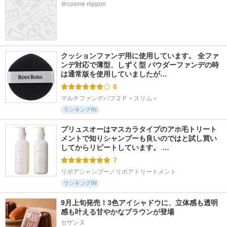
＠cosme nippon
クッションファンデ用に使用しています。 全ファ
ンデ対応で薄型、しずく型 パウダーファンデの時
は通常版を使用していましたが…
6
マルチファンデパフ２Ｐ＜スリム＞
ランキングIN
プリュスオーはマスカラタイプのアホ毛トリート
メントで知りシャンプーも良いのではと試し買い
してからリピートしています。 …
7
リポアシャンプー／リポアトリートメント
ランキングIN
9月上旬発売！3色アイシャドウに、立体感も透明
感も叶える甘やかなブラウンが登場