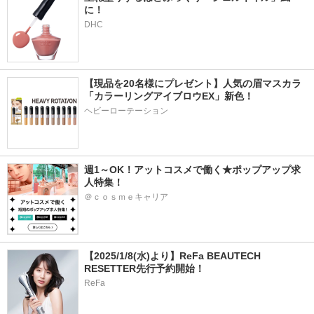
に！
DHC
【現品を20名様にプレゼント】人気の眉マスカラ
「カラーリングアイブロウEX」新色！
ヘビーローテーション
週1～OK！アットコスメで働く★ポップアップ求
人特集！
＠ｃｏｓｍｅキャリア
【2025/1/8(水)より】ReFa BEAUTECH 
RESETTER先行予約開始！
ReFa