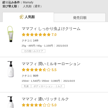
絞り込み条件：
Mamafy
並び替え順：
人気順（通常）
人気順
発売日順
ママフィ しっかり虫よけクリーム
7.0
クチコミ 14件
25g・495円 / 60g・1,100円
2021/3/15
その他ヘルスケア
ママフィ 潤いミルキーローション
5.5
クチコミ 86件
150ml・1,540円 / 350ml・3,080円
2021/3/15
乳液
ボディローション・ミルク
ママフィ 濃いリッチミルク
5.0