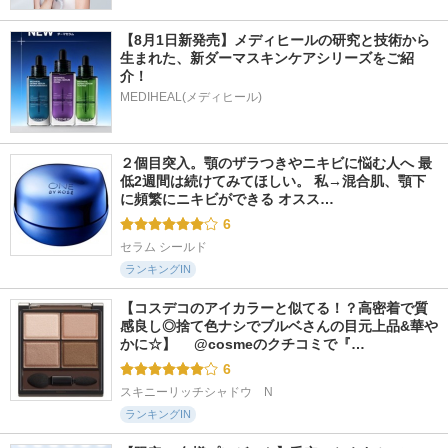
【8月1日新発売】メディヒールの研究と技術から
生まれた、新ダーマスキンケアシリーズをご紹
介！
MEDIHEAL(メディヒール)
２個目突入。顎のザラつきやニキビに悩む人へ 最
低2週間は続けてみてほしい。 私→混合肌、顎下
に頻繁にニキビができる オスス…
6
セラム シールド
ランキングIN
【コスデコのアイカラーと似てる！？高密着で質
感良し◎捨て色ナシでブルベさんの目元上品&華や
かに☆】 　@cosmeのクチコミで『…
6
スキニーリッチシャドウ　N
ランキングIN