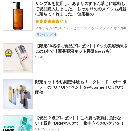
サンプルを使用し、あまりのするん落ちに感動し
て現品購入しました。 しっかりめのメイクも綺麗
に落ちてくれました。 使用後の…
6
アルティム8∞ スブリム ビューティ クレンジング オイルn
ランキングIN
【限定30名様に現品プレゼント】8つの美容効果を
この1本で【新美容液キット再販Newsも】
SK-II
限定キットや肌測定体験も！「クレ・ド・ポー ボ
ーテ」のPOP UPイベントを@cosme TOKYOで
開催
【現品２点プレゼント】この夏も乾燥に負けな
い！新作PDRNマスクで、集中うるおいケアを！
VT(ブイティー)