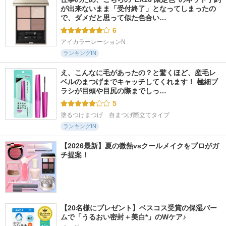
が出来ないまま「受付終了」となってしまったの
で、ダメだと思って似た色合い…
6
アイカラーレーションN
ランキングIN
え、こんなに毛があったの？と驚くほど、産毛レ
ベルのまつげまでキャッチしてくれます！ 極細ブ
ラシが目頭や目尻の際までしっ…
5
塗るつけまつげ　自まつげ際立てタイプ
ランキングIN
【2026最新】夏の微熱vsクールメイクをプロがガ
チ提案！
【20名様にプレゼント】ベスコス受賞の保湿バー
ムで「うるおい密封＋美白*」のWケア♪