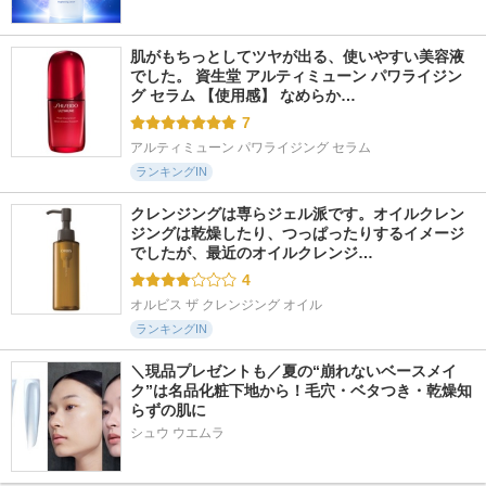
肌がもちっとしてツヤが出る、使いやすい美容液
でした。 資生堂 アルティミューン パワライジン
グ セラム 【使用感】 なめらか…
7
アルティミューン パワライジング セラム
ランキングIN
クレンジングは専らジェル派です。オイルクレン
ジングは乾燥したり、つっぱったりするイメージ
でしたが、最近のオイルクレンジ…
4
オルビス ザ クレンジング オイル
ランキングIN
＼現品プレゼントも／夏の“崩れないベースメイ
ク”は名品化粧下地から！毛穴・ベタつき・乾燥知
らずの肌に
シュウ ウエムラ