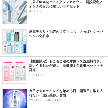
＼公式Instagramスタッフアカウント開設記念／
オトナの目元に嬉しいケアセット
Bio Lucia
皮脂テカリ・毛穴の目立ちにも！さっぱりシャバ
シャバ化粧水
【数量限定】もこもこ泡の摩擦レス洗顔料付き。
深いうるおいが続く、高機能土台化粧水セットを
発売
d プログラム
今日は未来のキレイを始める日。開運日に取り入
れたい「先行美容」習慣
アンプルール(AMPLEUR)