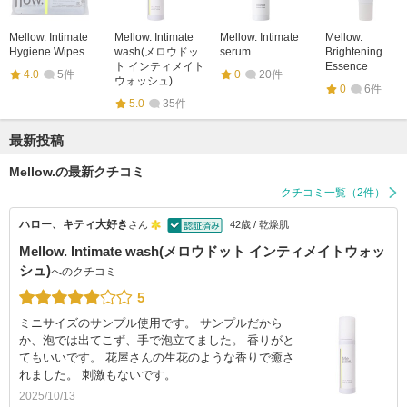
Mellow. Intimate
Mellow. Intimate
Mellow. Intimate
Mellow.
Hygiene Wipes
wash(メロウドッ
serum
Brightening
ト インティメイト
Essence
4.0
5件
0
20件
ウォッシュ)
0
6件
5.0
35件
最新投稿
Mellow.の最新クチコミ
クチコミ一覧（2件）
ハロー、キティ大好き
さん
42歳 / 乾燥肌
Mellow. Intimate wash(メロウドット インティメイトウォッ
シュ)
へのクチコミ
5
ミニサイズのサンプル使用です。 サンプルだから
か、泡では出てこず、手で泡立てました。 香りがと
てもいいです。 花屋さんの生花のような香りで癒さ
れました。 刺激もないです。
2025/10/13