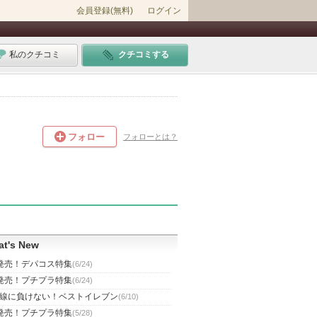
会員登録(無料)
ログイン
私のクチコミ
クチコミする
フォロー
フォローとは？
t's New
発売！デパコス特集
(6/24)
発売！プチプラ特集
(6/24)
線に負けない！ベストイレブン
(6/10)
発売！プチプラ特集
(5/28)