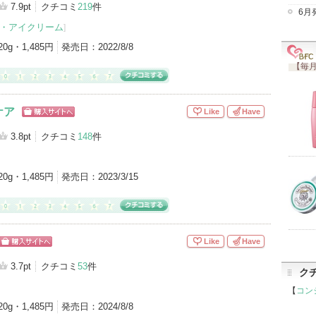
グサイトへ
7.9pt
クチコミ
219
件
6月
・アイクリーム
]
4）
ネック・デコルテケア（1）
20g・1,485円
発売日：
2022/8/8
【毎月
ケア
Like
Have
ショッピン
グサイトへ
3.8pt
クチコミ
148
件
20g・1,485円
発売日：
2023/3/15
Like
Have
ショッピン
グサイトへ
3.7pt
クチコミ
53
件
ク
【
コン
20g・1,485円
発売日：
2024/8/8