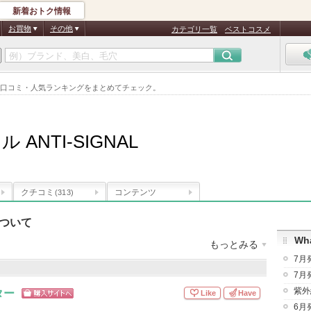
新着おトク情報
お買物
その他
カテゴリ一覧
ベストコスメ
情報。口コミ・人気ランキングをまとめてチェック。
ANTI-SIGNAL
クチコミ
コンテンツ
(313)
について
Wha
もっとみる
7月
：
7件
クチコミ件数
：
690件
お気に入り登録
：
52
人
7月
紫外
ター
Like
Have
品
(7件)
ショッピン
6月