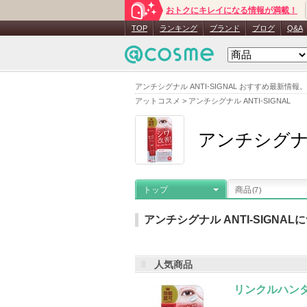
おトクにキレイになる情報が満載！
TOP
ランキング
ブランド
ブログ
Q&A
アンチシグナル ANTI-SIGNAL おすすめ最新
アットコスメ
>
アンチシグナル ANTI-SIGNAL
アンチシグナル 
トップ
商品
(7)
アンチシグナル ANTI-SIGNAL
人気商品
メーカー名
：
ビジナル
登録商品数
リンクルハン
アンチシグナル ANTI-SIGNALの登録商