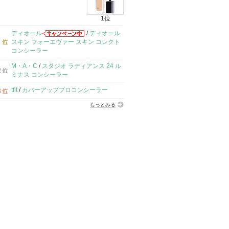
1位
ディオール
/
ディオール
スキン フォーエヴァー スキン コレクト
コンシーラー
M・A・C
/
スタジオ ラディアンス 24 ル
ミナス コンシーラー
tfit
/
カバーアッププロコンシーラー
もっとみる