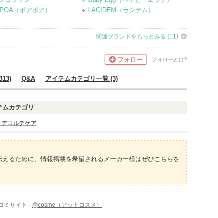
APOA（ポアポア）
LACIDEM（ラシデム）
関連ブランドをもっとみる (11)
フォロー
フォローとは?
13)
Q&A
アイテムカテゴリ一覧 (3)
テムカテゴリ
・デコルテケア
伝えるために、情報掲載を希望されるメーカー様はぜひこちらを
コミサイト -
@cosme（アットコスメ）