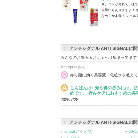
今、コレが売れています
り扱いもありますよ！ぜ
なめらか本舗 リンクル
アンチシグナル ANTI-SIGNALに
みんなのお悩み＆おしゃべり集まってます
Aricepureさん
赤ら顔に効く美容液・化粧水を教えて
こんばんは♪ 頬や鼻の赤みには、
的です。 赤みケアにおすすめの美
2026/7/28
アンチシグナル ANTI-SIGNAL
ainou(アイノウ)
ARO
ココロエ
スキ