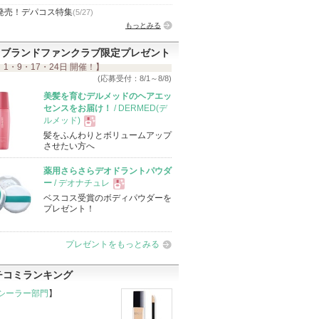
発売！デパコス特集
(5/27)
もっとみる
ブランドファンクラブ限定プレゼント
 1・9・17・24日 開催！】
(応募受付：8/1～8/8)
美髪を育むデルメッドのヘアエッ
センスをお届け！
/ DERMED(デ
ルメッド)
髪をふんわりとボリュームアップ
現
させたい方へ
薬用さらさらデオドラントパウダ
品
ー
/ デオナチュレ
ベスコス受賞のボディパウダーを
現
プレゼント！
品
プレゼントをもっとみる
チコミランキング
シーラー部門
】