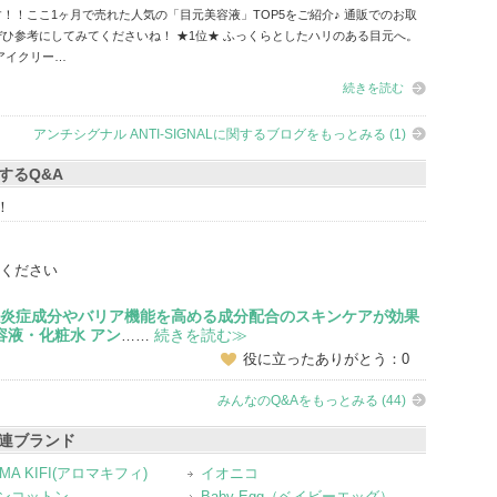
！！ここ1ヶ月で売れた人気の「目元美容液」TOP5をご紹介♪ 通販でのお取
気
ひ参考にしてみてくださいね！ ★1位★ ふっくらとしたハリのある目元へ。
に
アイクリー…
入
続きを読む
り
登
アンチシグナル ANTI-SIGNALに関するブログをもっとみる (1)
録
関するQ&A
さ
！
れ
て
い
ください
ま
抗炎症成分やバリア機能を高める成分配合のスキンケアが効果
す
容液・化粧水 アン
続きを読む≫
……
役に立ったありがとう：0
みんなのQ&Aをもっとみる (44)
の関連ブランド
MA KIFI(アロマキフィ)
イオニコ
ンコットン
Baby Egg（ベイビーエッグ）