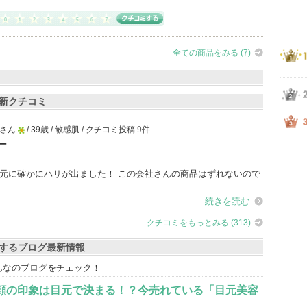
全ての商品をみる (7)
の最新クチコミ
さん
/ 39歳 / 敏感肌 / クチコミ投稿
9
件
5
ー
人
元に確かにハリが出ました！ この会社さんの商品はずれないので
以
上
続きを読む
の
クチコミをもっとみる (313)
メ
ン
に関するブログ最新情報
バ
るみんなのブログをチェック！
ー
顔の印象は目元で決まる！？今売れている「目元美容
に
お