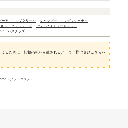
プケア・リップクリーム
シャンプー・コンディショナー
リキッドクレンジング
アウトバストリートメント
ディ・バスグッズ
伝えるために、情報掲載を希望されるメーカー様はぜひこちらを
osme（アットコスメ）