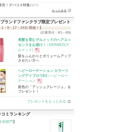
発売！デパコス特集
(5/27)
もっとみる
ブランドファンクラブ限定プレゼント
 1・9・17・24日 開催！】
(応募受付：8/1～8/8)
美髪を育むデルメッドのヘアエッ
センスをお届け！
/ DERMED(デ
ルメッド)
髪をふんわりとボリュームアップ
現
させたい方へ
ヘビーローテーション カラーリ
品
ングアイブロウEX
/ ヘビーロー
テーション
新色の「アッシュグレージュ」を
現
プレゼント！
プレゼントをもっとみる
品
チコミランキング
き粉部門
】