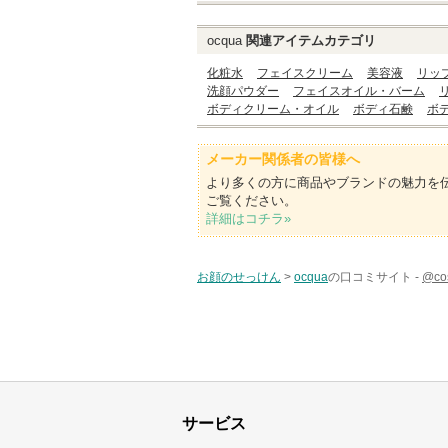
ocqua
関連アイテムカテゴリ
化粧水
フェイスクリーム
美容液
リッ
洗顔パウダー
フェイスオイル・バーム
ボディクリーム・オイル
ボディ石鹸
ボ
メーカー関係者の皆様へ
より多くの方に商品やブランドの魅力を
ご覧ください。
詳細はコチラ»
お顔のせっけん
>
ocqua
の口コミサイト -
@c
サービス