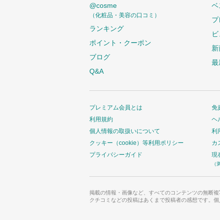
@cosme
ベ
（化粧品・美容の口コミ）
プ
ランキング
ビ
ポイント・クーポン
新
ブログ
最
Q&A
プレミアム会員とは
免
利用規約
ヘ
個人情報の取扱いについて
利
クッキー（cookie）等利用ポリシー
カ
プライバシーガイド
現
（
掲載の情報・画像など、すべてのコンテンツの無断複
クチコミなどの投稿はあくまで投稿者の感想です。個