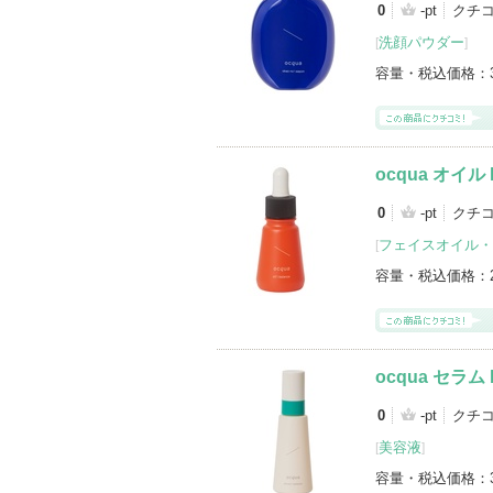
0
-pt
クチ
登録アイテムカテゴリ
洗顔パウダー
[
]
化粧水（3）
ボディクリーム・オイル（
リップケア・リップクリーム（2）
シ
容量・税込価格：
フェイスオイル・バーム（1）
リキッ
ocqua オイル b
0
-pt
クチコ
フェイスオイル・
[
容量・税込価格：
ocqua セラム b
0
-pt
クチコ
美容液
[
]
容量・税込価格：