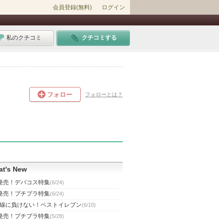
会員登録(無料)
ログイン
私のクチコミ
クチコミする
フォロー
フォローとは？
t's New
発売！デパコス特集
(6/24)
発売！プチプラ特集
(6/24)
線に負けない！ベストイレブン
(6/10)
発売！プチプラ特集
(5/28)