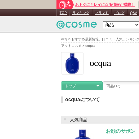
おトクにキレイになる情報が満載！
TOP
ランキング
ブランド
ブログ
Q&A
ocqua おすすめ最新情報。口コミ・人気ランキ
アットコスメ
>
ocqua
ocqua
トップ
商品
(12)
ocquaについて
人気商品
メーカー名
：
お顔のせっけん
登録
お顔のサポン
ocquaの登録商品
(12件)