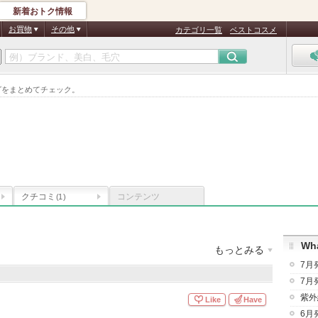
新着おトク情報
お買物
その他
カテゴリ一覧
ベストコスメ
ングをまとめてチェック。
クチコミ
コンテンツ
(1)
Wha
もっとみる
7月
商品数
：
12件
クチコミ件数
：
1件
お気に入り登録
：
1
人
7月
紫外
Like
Have
6月