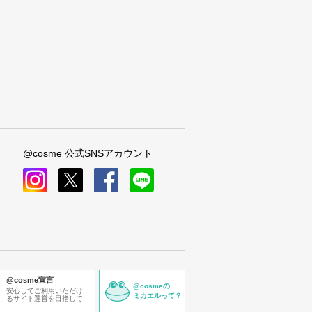
@cosme 公式SNSアカウント
instagram
x
facebook
line
@cosme宣言
@cosmeの
安心してご利用いただけ
ミカエルって？
るサイト運営を目指して