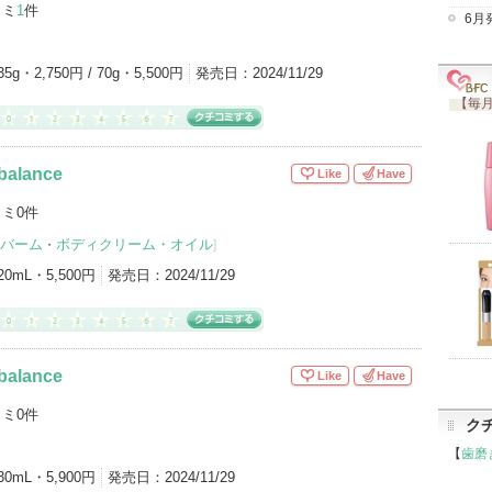
コミ
1
件
6月
3）
フェイスクリーム（2）
美容液（2）
ャンプー・コンディショナー（1）
洗顔パウダー（1）
35g・2,750円 / 70g・5,500円
発売日：
2024/11/29
ドクレンジング（1）
アウトバストリートメント（1）
【毎月
アイテムカテゴリをもっとみる (12)
alance
Like
Have
ミ0件
バーム
ボディクリーム・オイル
・
]
20mL・5,500円
発売日：
2024/11/29
alance
Like
Have
ミ0件
ク
【
歯磨
30mL・5,900円
発売日：
2024/11/29