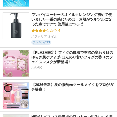
ワンバイコーセーのオイルクレンジング初めて使
いました一番の感じたのは、お肌がツルツルにな
った点です(^^) 使用後につっぱ…
4
ポアクリア オイル
ランキングIN
【PLAZA限定】フィグの魔法で季節の変わり目の
ゆらぎ肌ケア☆彡 ほんのり甘いフィグの香りのフ
ェイスマスクが新登場！
ルルルン
【2026最新】夏の微熱vsクールメイクをプロがガ
チ提案！
NEW！ベスコス受賞※のワントーン明るいつや肌