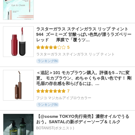
ラスターガラス ステインガラス リップ ティント 
944  ズーミーズ 甘酸っぱい色気が漂うラズベリー
レッド      厚膜で「覆うツ…
5
ラスターガラス ステインガラス リップ ティント
ランキングIN
＜追記＞101 モカブラウン購入。評価を5→7に変
更。 モカブラウン、めちゃくちゃ良い色です！ 剛
毛眉の存在感を和らげるには、…
7
フジコ マジカルアイブロウカラー
ランキングIN
【@cosme TOKYO先行発売】濃密オイルでうる
おう。SANTALの新ボディーソープ＆ミルク
BOTANIST(ボタニスト)