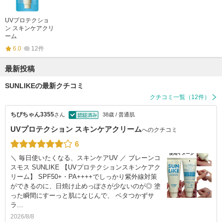
UVプロテクショ
ン スキンケアクリ
ーム
6.0
12件
最新投稿
SUNLIKEの最新クチコミ
クチコミ一覧（12件）
ちぴちゃん3355
さん
38歳 / 普通肌
UVプロテクション スキンケアクリーム
へのクチコミ
6
＼ 毎日使いたくなる、スキンケアUV ／ ブレーンコ
スモス SUNLIKE 【UVプロテクションスキンケアク
リーム】 SPF50+・PA++++でしっかり紫外線対策
ができるのに、日焼け止めっぽさが少ないのが◎ 塗
った瞬間にすーっと肌になじんで、 ベタつかずサ
ラ…
2026/8/8