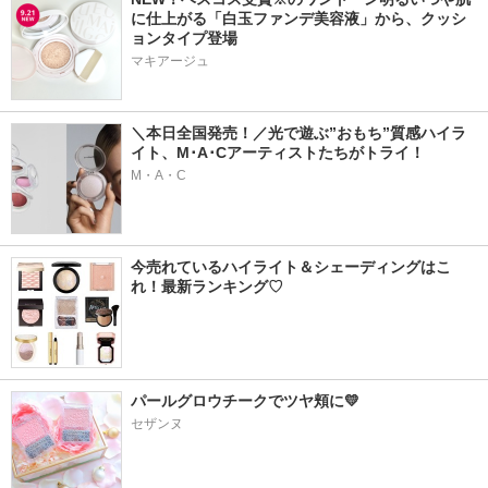
に仕上がる「白玉ファンデ美容液」から、クッシ
ョンタイプ登場
マキアージュ
＼本日全国発売！／光で遊ぶ”おもち”質感ハイラ
イト、M･A･Cアーティストたちがトライ！
M・A・C
今売れているハイライト＆シェーディングはこ
れ！最新ランキング♡
パールグロウチークでツヤ頬に💛
セザンヌ