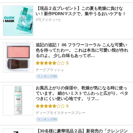
【現品２点プレゼント】この夏も乾燥に負けな
い！新作PDRNマスクで、集中うるおいケアを！
VT(ブイティー)
追記の追記！ 06 フラワーコーラル こんな可愛い
色を待ってたわー。 これは本当に可愛い頬が作れ
るのよ。 少し白味もあってボ…
5
チークブラッシュ
ランキングIN
お風呂上がりの保湿や、乾燥が気になる時に使っ
ています。 細かいミストでふわっと広がり、ベタ
つきにくい使い心地です。 リフ…
5
ディープモイスチャースプレー
ランキングIN
【30名様に豪華現品２品】新発売の「クレンジン