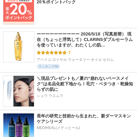
20％ポイントバック
ーーーーーーーーーー 2026/5/18（写真差替） 現
在（ちょっと浮気して）CLARINSダブルセーラム
を使っていますが、わたくしの肌…
7
アベイユ ロイヤル ウォータリー オイル セロム
ランキングIN
＼現品プレゼントも／夏の“崩れないベースメイ
ク”は名品化粧下地から！毛穴・ベタつき・乾燥知
らずの肌に
シュウ ウエムラ
長年の研究と技術から生まれた、新ダーマスキン
ケアシリーズ