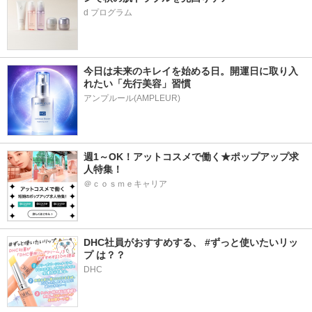
d プログラム
今日は未来のキレイを始める日。開運日に取り入
れたい「先行美容」習慣
アンプルール(AMPLEUR)
週1～OK！アットコスメで働く★ポップアップ求
人特集！
＠ｃｏｓｍｅキャリア
DHC社員がおすすめする、 #ずっと使いたいリッ
プ は？？
DHC