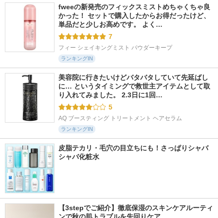
fweeの新発売のフィックスミストめちゃくちゃ良
かった！ セットで購入したからお得だったけど、
単品だと少しお高めです。 よく…
7
フィー シェイキングミスト パウダーキープ
ランキングIN
美容院に行きたいけどバタバタしていて先延ばし
に… というタイミングで救世主アイテムとして取
り入れてみました。 2.3日に1回…
5
AQ ブースティング トリートメント ヘアセラム
ランキングIN
皮脂テカリ・毛穴の目立ちにも！さっぱりシャバ
シャバ化粧水
【3stepでご紹介】徹底保湿のスキンケアルーティ
ンで秋の肌トラブルを先回りケア