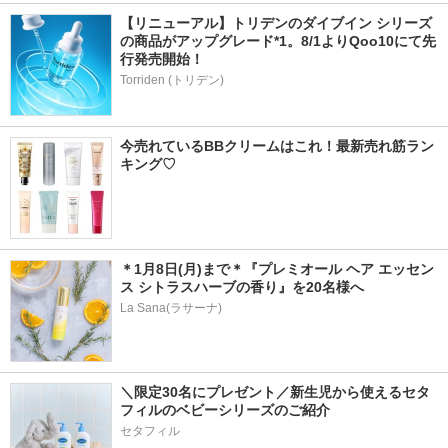
【リニューアル】トリデンのダイブイン シリーズ
の商品がアップグレード*1。8/1よりQoo10にて先
行発売開始！
Torriden (トリデン)
今売れているBBクリームはこれ！最新売れ筋ラン
キング♡
＊1月8日(月)まで＊『プレミオール ヘア エッセン
ス シトラスハーブの香り』を20名様へ
La Sana(ラサーナ)
＼限定30名にプレゼント／新生児から使えるセタ
フィルのベビーシリーズのご紹介
セタフィル