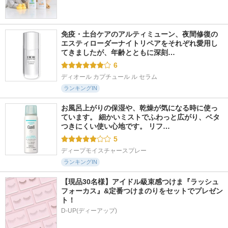
免疫・土台ケアのアルティミューン、夜間修復の
エスティローダーナイトリペアをそれぞれ愛用し
てきましたが、年齢とともに深刻…
6
ディオール カプチュール ル セラム
ランキングIN
お風呂上がりの保湿や、乾燥が気になる時に使っ
ています。 細かいミストでふわっと広がり、ベタ
つきにくい使い心地です。 リフ…
5
ディープモイスチャースプレー
ランキングIN
【現品30名様】アイドル級束感つけま『ラッシュ
フォーカス』&定番つけまのりをセットでプレゼン
ト！
D-UP(ディーアップ)