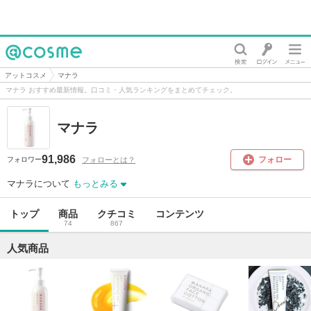
@cosme
アットコスメ
マナラ
マナラ おすすめ最新情報。口コミ・人気ランキングをまとめてチェック。
マナラ
91,986
フォロー
フォローとは？
フォロワー
マナラについて
もっとみる
トップ
商品
クチコミ
コンテンツ
74
867
人気商品