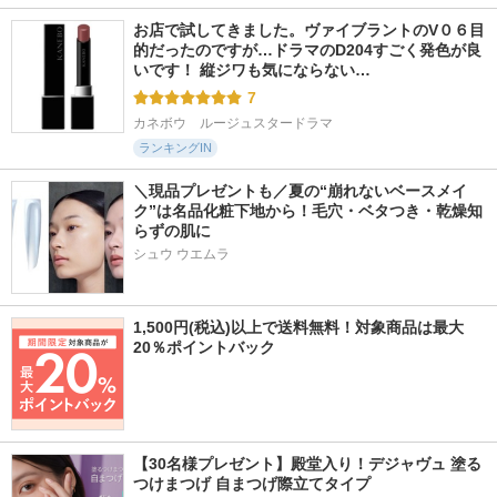
お店で試してきました。ヴァイブラントのV０６目
的だったのですが…ドラマのD204すごく発色が良
いです！ 縦ジワも気にならない…
7
カネボウ　ルージュスタードラマ
ランキングIN
＼現品プレゼントも／夏の“崩れないベースメイ
ク”は名品化粧下地から！毛穴・ベタつき・乾燥知
らずの肌に
シュウ ウエムラ
1,500円(税込)以上で送料無料！対象商品は最大
20％ポイントバック
【30名様プレゼント】殿堂入り！デジャヴュ 塗る
つけまつげ 自まつげ際立てタイプ