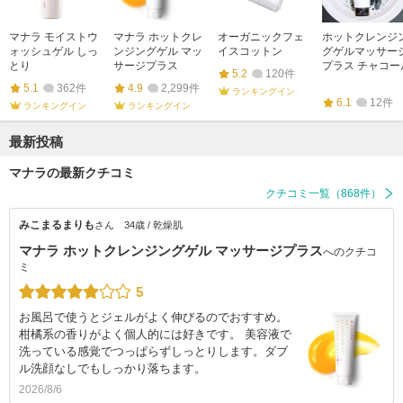
マナラ モイストウ
マナラ ホットクレ
オーガニックフェ
ホットクレンジ
ォッシュゲル しっ
ンジングゲル マッ
イスコットン
グゲルマッサー
とり
サージプラス
プラス チャコー
5.2
120件
5.1
362件
4.9
2,299件
ランキングイン
6.1
12件
ランキングイン
ランキングイン
最新投稿
マナラの最新クチコミ
クチコミ一覧（868件）
みこまるまりも
さん
34歳 / 乾燥肌
マナラ ホットクレンジングゲル マッサージプラス
へのクチコ
ミ
5
お風呂で使うとジェルがよく伸びるのでおすすめ。
柑橘系の香りがよく個人的には好きです。 美容液で
洗っている感覚でつっぱらずしっとりします。ダブ
ル洗顔なしでもしっかり落ちます。
2026/8/6