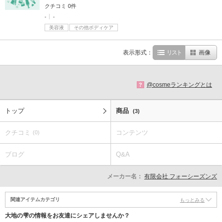
クチコミ 0件
-
-
美容液
その他ボディケア
表示形式：
リスト
画像
@cosmeランキングとは
?
トップ
商品
(3)
クチコミ
コンテンツ
(0)
ブログ
Q&A
メーカー名：
有限会社 フォーシーズンズ
関連アイテムカテゴリ
もっとみる
大地の雫の情報をお友達にシェアしませんか？