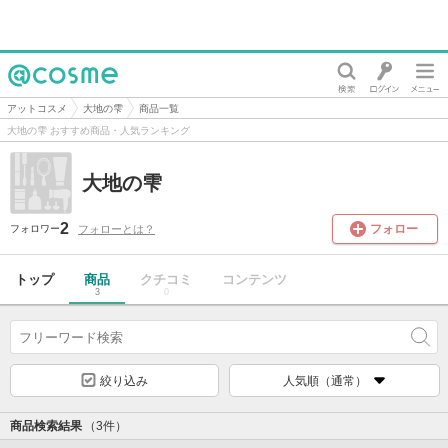
@cosme
アットコスメ
大地の雫
商品一覧
大地の雫 おすすめ商品・人気ランキング
大地の雫
2
フォロー
フォローとは？
フォロワー
トップ
商品
クチコミ
コンテンツ
3
0
絞り込み
人気順（通常）
商品検索結果
（3件）