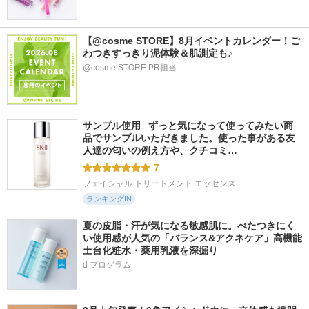
【@cosme STORE】8月イベントカレンダー！ご
わつきすっきり泥体験＆肌測定も♪
@cosme STORE PR担当
サンプル使用↓ ずっと気になって使ってみたい商
品でサンプルいただきました。使った事がある友
人達の匂いの例え方や、クチコミ…
7
フェイシャル トリートメント エッセンス
ランキングIN
夏の皮脂・汗が気になる敏感肌に。べたつきにく
い使用感が人気の「バランス&アクネケア」高機能
土台化粧水・薬用乳液を深掘り
d プログラム