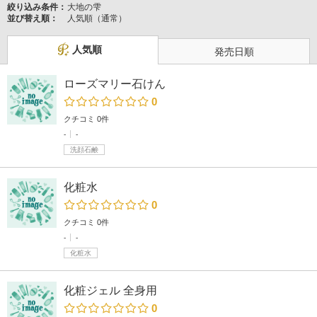
絞り込み条件：
大地の雫
並び替え順：
人気順（通常）
人気順
発売日順
ローズマリー石けん
0
クチコミ 0件
-
-
洗顔石鹸
化粧水
0
クチコミ 0件
-
-
化粧水
化粧ジェル 全身用
0