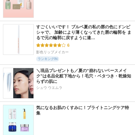
すごくいいです！ ブルベ夏の私の唇の色にドンピ
シャで、 加齢により薄くなってきた唇の輪郭を ま
るで元の輪郭に戻すように違…
6
影色リップメイカー
ランキングIN
＼現品プレゼントも／夏の“崩れないベースメイ
ク”は名品化粧下地から！毛穴・ベタつき・乾燥知
らずの肌に
シュウ ウエムラ
気になるお肌のくすみに！ブライトニングケア特
集