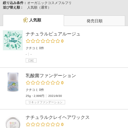
絞り込み条件：
オーガニックコスメフルフリ
並び替え順：
人気順（通常）
人気順
発売日順
ナチュラルピュアルージュ
0
クチコミ 0件
-
-
口紅
乳酸菌ファンデーション
0
クチコミ 0件
25g・2,999円
2021/9/30
リキッドファンデーション
ナチュラルクレイヘアワックス
0