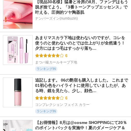
【現品30名様】猛暑と冷房の8月、ファンデはもう
脱ぎ捨てよう。「3番トーンアップエッセンス」で
叶える、圧倒的ツヤ陶器肌
ナンバーズイン(numbuzin)
あまりマスカラ下地は使わないのですが、コレを
使うのと使わないのとでは仕上がりが全然違う！ 
夕方にはまつ毛はすっかり落ち…
6
まつパ級カールキープ下地
ランキングIN
追記します。 06の艶宿も購入しました。 これまで
01初心色をハイライトに使用していましたが、あ
る時、鏡を見たら、少し、顔色…
6
コンプレクション フェイス カラー
ランキングIN
【お得情報】8月は@cosme SHOPPINGにて20％
のポイントバックを実施中！夏のダメージケア＆