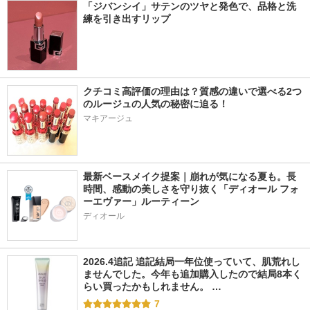
「ジバンシイ」サテンのツヤと発色で、品格と洗
練を引き出すリップ
クチコミ高評価の理由は？質感の違いで選べる2つ
のルージュの人気の秘密に迫る！
マキアージュ
最新ベースメイク提案｜崩れが気になる夏も。長
時間、感動の美しさを守り抜く「ディオール フォ
ーエヴァー」ルーティーン
ディオール
2026.4追記 追記結局一年位使っていて、肌荒れし
ませんでした。今年も追加購入したので結局8本く
らい買ったかもしれません。 …
7