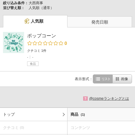
絞り込み条件：
大西商事
並び替え順：
人気順（通常）
人気順
発売日順
ポップコーン
0
クチコミ 1件
-
-
食品
表示形式：
リスト
画像
@cosmeランキングとは
?
トップ
商品
(1)
クチコミ
コンテンツ
(0)