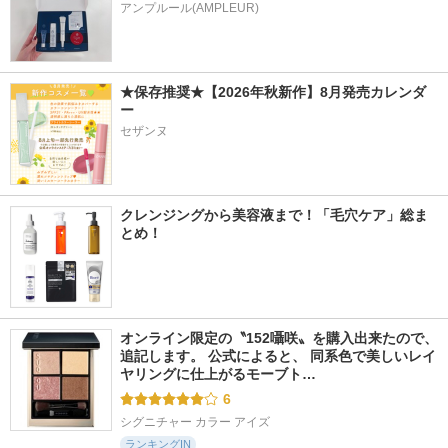
アンプルール(AMPLEUR)
★保存推奨★【2026年秋新作】8月発売カレンダ
ー
セザンヌ
クレンジングから美容液まで！「毛穴ケア」総ま
とめ！
オンライン限定の〝152囁咲〟を購入出来たので、
追記します。 公式によると、 同系色で美しいレイ
ヤリングに仕上がるモーブト…
6
シグニチャー カラー アイズ
ランキングIN