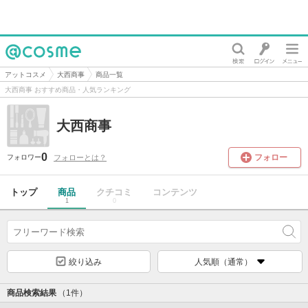
@cosme
アットコスメ
大西商事
商品一覧
大西商事 おすすめ商品・人気ランキング
大西商事
0
フォロー
フォローとは？
フォロワー
トップ
商品
クチコミ
コンテンツ
1
0
絞り込み
人気順（通常）
商品検索結果
（1件）