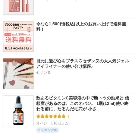
今なら1,500円(税込)以上のお買い上げで送料無
料！
目元に遊び心をプラス♡セザンヌの大人気ジェル
アイライナーの使い分け講座♪
セザンヌ
数あるビタミンC美容液の中で断トツの効果と 信
頼度があるのは、このオバジ。 1瓶(12ml)使い終
わる前に、たるんだ毛穴が 小さ…
7
オバジ　C10セラム
ランキングIN