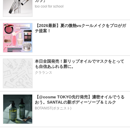
カラ」
too cool for school
【2026最新】夏の微熱vsクールメイクをプロがガ
チ提案！
本日全国発売！新リップオイルでマスクをとって
も自信あふれる唇に。
クラランス
【@cosme TOKYO先行発売】濃密オイルでうる
おう。SANTALの新ボディーソープ＆ミルク
BOTANIST(ボタニスト)