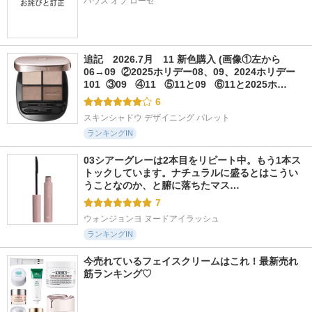
ハウス オブ ローゼ
追記　2026.7月　11 新色購入 (画像①左から
06→09  ②2025ホリデー08、09、2024ホリデー
101  ③09   ④11   ⑤11と09   ⑥11と2025ホ…
6
スキンシャドウ デザイニング パレット
ランキングIN
03シアーグレーは2本目をリピート中。もう1本ス
トックしています。ナチュラルに盛るとはこうい
うことなのか、と腑に落ちたマス…
7
ウォンジョンヨ ヌードアイラッシュ
ランキングIN
今売れているフェイスクリームはこれ！最新売れ
筋ランキング♡