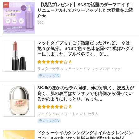
 【現品プレゼント】SNSで話題のダーマエイド！
リニューアルしてパワーアップした大容量をご紹
介★
pdc
マットタイプもすごく話題だったけれど、 今は
艶々が気分。 SNSで色々色味を調べて私はハグミ
ーにしました。ブルベ冬てす。 Di…
6
ラスターガラス シアーシャイン リップスティック
ランキングIN
SK-IIのほかのセラム同様、伸びが良く、浸透力が
高く、肌の表面はサラサラでも内側から潤ってい
るかのようにしっとり、もっち…
6
フェイシャル トリートメント セラム
ランキングIN
ドクターケイのクレンジングオイルとクレンジン
グジェルの違いは？肌悩み別の選び方を解説