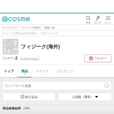
@cosme
アットコスメ
フィジーク(海外)
商品一覧
フィジーク(海外) おすすめ商品・人気ランキング
フィジーク(海外)
2
フォロー
フォローとは？
フォロワー
トップ
商品
クチコミ
コンテンツ
5
0
絞り込み
人気順（通常）
商品検索結果
（5件）