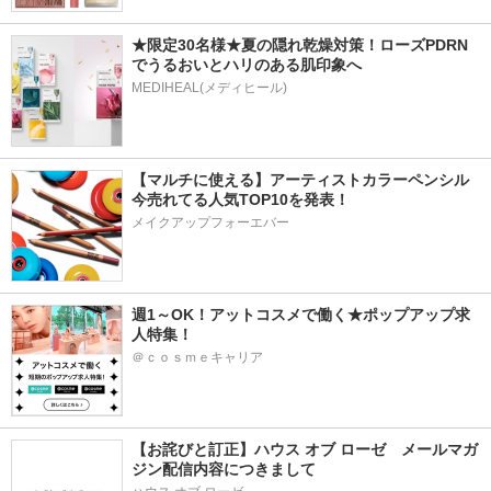
★限定30名様★夏の隠れ乾燥対策！ローズPDRN
でうるおいとハリのある肌印象へ
MEDIHEAL(メディヒール)
【マルチに使える】アーティストカラーペンシル
今売れてる人気TOP10を発表！
メイクアップフォーエバー
週1～OK！アットコスメで働く★ポップアップ求
人特集！
＠ｃｏｓｍｅキャリア
【お詫びと訂正】ハウス オブ ローゼ　メールマガ
ジン配信内容につきまして