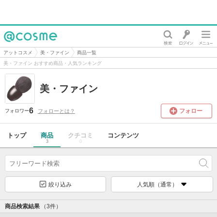
@cosme
アットコスメ
美・ファイン
商品一覧
美・ファイン おすすめ商品・人気ランキング
美・ファイン
6
フォロー
フォローとは？
フォロワー
トップ
商品
クチコミ
コンテンツ
3
0
絞り込み
人気順（通常）
商品検索結果
（3件）