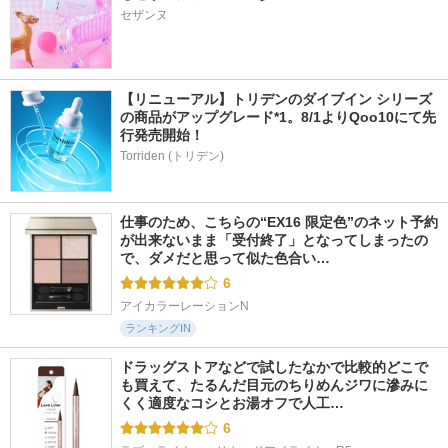
セザンヌ
【リニューアル】トリデンのダイブイン シリーズ
の商品がアップグレード*1。8/1よりQoo10にて先
行発売開始！
Torriden (トリデン)
仕事のため、こちらの“EX16 限定色”のネット予約
が出来ないまま「受付終了」となってしまったの
で、ダメだと思って似た色合い…
6
アイカラーレーションN
ランキングIN
ドラッグストアなどで試したなかで比較的どこで
も買えて、たるんだ目元のちりめんジワに滲みに
くく適度なコシとお湯オフで人工…
6