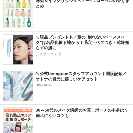
洋梨＆イングリッシュペアー×フローラルの香りま
とめ
＼現品プレゼントも／夏の“崩れないベースメイ
ク”は名品化粧下地から！毛穴・ベタつき・乾燥知
らずの肌に
シュウ ウエムラ
＼公式Instagramスタッフアカウント開設記念／
オトナの目元に嬉しいケアセット
Bio Lucia
30～50代のメイク講師のお直しポーチの中身は？
崩れにくいコツも