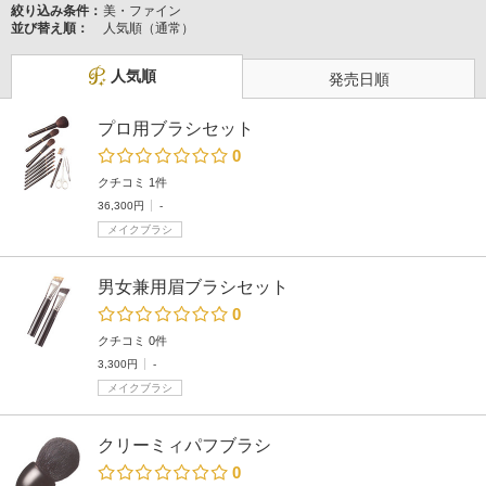
絞り込み条件：
美・ファイン
並び替え順：
人気順（通常）
人気順
発売日順
プロ用ブラシセット
0
クチコミ 1件
36,300円
-
メイクブラシ
男女兼用眉ブラシセット
0
クチコミ 0件
3,300円
-
メイクブラシ
クリーミィパフブラシ
0