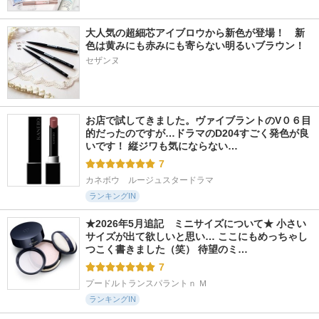
大人気の超細芯アイブロウから新色が登場！　新
色は黄みにも赤みにも寄らない明るいブラウン！
セザンヌ
お店で試してきました。ヴァイブラントのV０６目
的だったのですが…ドラマのD204すごく発色が良
いです！ 縦ジワも気にならない…
7
カネボウ　ルージュスタードラマ
ランキングIN
★2026年5月追記　ミニサイズについて★ 小さい
サイズが出て欲しいと思い… ここにもめっちゃし
つこく書きました（笑） 待望のミ…
7
プードルトランスパラントｎ Ｍ
ランキングIN