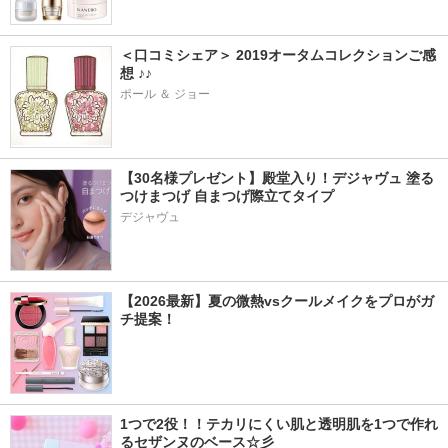
＜口コミシェア＞ 2019オータムコレクションご感
想 ♪♪
ポール ＆ ジョー
【30名様プレゼント】殿堂入り！デジャヴュ 塗る
つけまつげ 自まつげ際立てタイプ
デジャヴュ
【2026最新】夏の微熱vsクールメイクをプロがガ
チ提案！
1つで2役！！テカリにくい肌と透明肌を1つで作れ
るセザンヌのベース☆彡