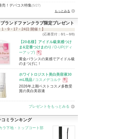
発売！デパコス特集
(5/27)
もっとみる
ブランドファンクラブ限定プレゼント
 1・9・17・24日 開催！】
(応募受付：8/1～8/8)
【20名様】アイドル級束感つけ
ま&定番つけまのり
/ D-UP(ディ
ーアップ)
黄金バランスの束感でアイドル級
現
のまつげに！
ホワイトロジスト美白美容液30
品
ｍL現品
/ コスメデコルテ
2026年上期ベストコスメ多数受
現
賞の美白美容液
品
プレゼントをもっとみる
チコミランキング
カラ下地・トップコート部