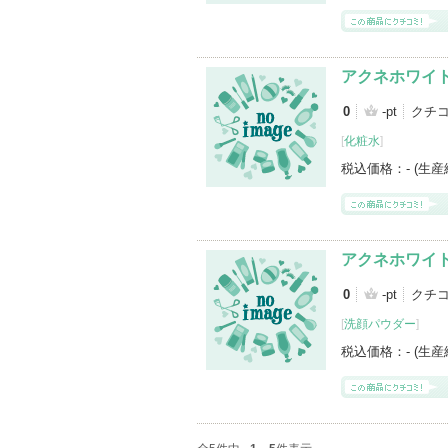
アクネホワイ
0
-pt
クチ
[
化粧水
]
税込価格：
- (生
アクネホワイ
0
-pt
クチ
[
洗顔パウダー
]
税込価格：
- (生