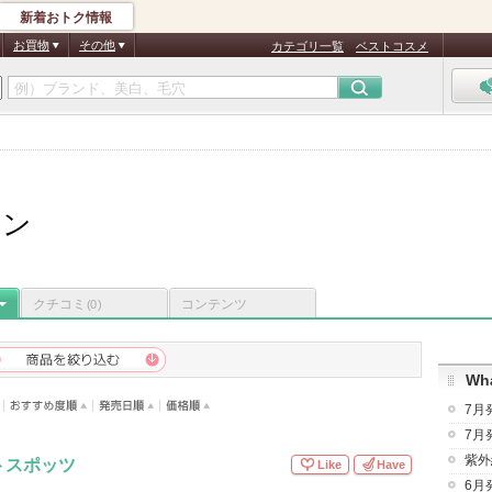
新着おトク情報
お買物
その他
カテゴリ一覧
ベストコスメ
ラン
クチコミ
コンテンツ
(0)
Wha
7月
7月
紫外
トスポッツ
Like
Have
6月