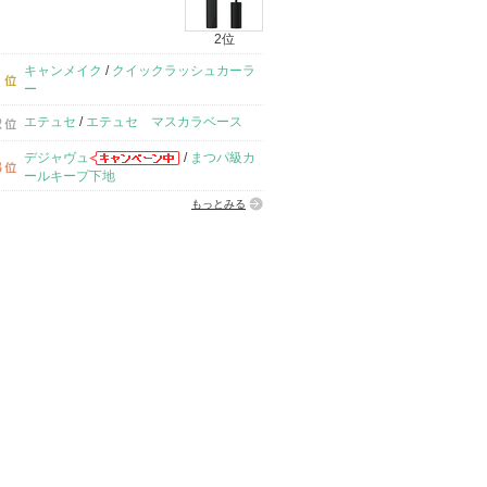
2位
キャンメイク
/
クイックラッシュカーラ
ー
エテュセ
/
エテュセ マスカラベース
デジャヴュ
/
まつパ級カ
ールキープ下地
もっとみる