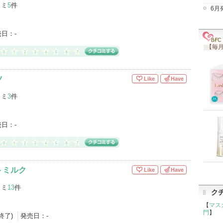
コミ
5
件
6月
売日：
-
【毎月
ツ
Like
Have
コミ
3
件
売日：
-
トミルク
Like
Have
コミ
13
件
ク
【
マス
門
】
産終了)
発売日：
-