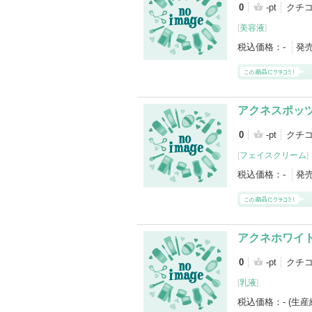
0
-pt
クチ
[
美容液
]
税込価格：
-
発
アクネスポッ
0
-pt
クチ
[
フェイスクリーム
]
税込価格：
-
発
アクネホワイ
0
-pt
クチ
[
乳液
]
税込価格：
- (生