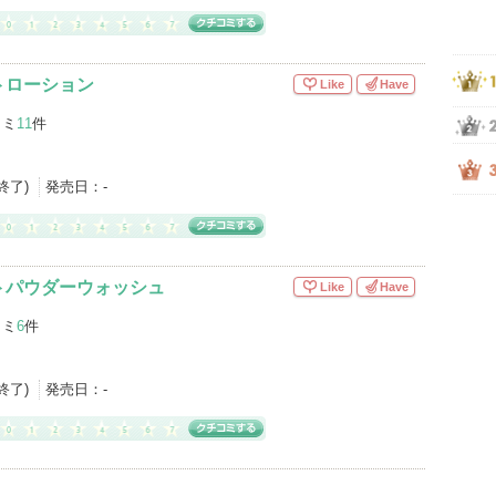
トローション
Like
Have
コミ
11
件
産終了)
発売日：
-
トパウダーウォッシュ
Like
Have
コミ
6
件
産終了)
発売日：
-