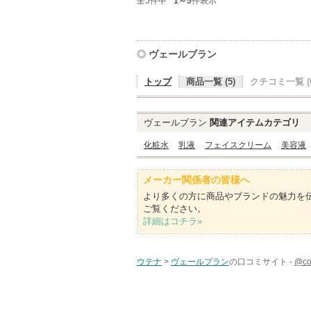
全5件中
1～5
件表示
ヴェールブラン
トップ
商品一覧 (5)
クチコミ一覧 (0
ヴェールブラン
関連アイテムカテゴリ
化粧水
乳液
フェイスクリーム
美容液
メーカー関係者の皆様へ
より多くの方に商品やブランドの魅力を
ご覧ください。
詳細はコチラ»
ウテナ
>
ヴェールブラン
の口コミサイト -
@c