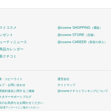
ストコスメ
@cosme SHOPPING
（通販）
レゼント
@cosme STORE
（店舗）
ューティニュース
@cosme CAREER
（美容の求人）
商品カレンダー
新クチコミ
責・コピーライト
運営会社
ルプ・お問い合わせ
サイトマップ
用規約違反に関するご連絡
@cosmeクチコミランキングについて
スタマーサポートブログ
在のお気持ちをお聞かせください
満足度アンケートにご協力ください）