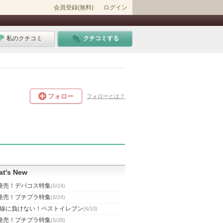
会員登録(無料)
ログイン
私のクチコミ
クチコミする
フォロー
フォローとは？
t's New
発売！デパコス特集
(6/24)
発売！プチプラ特集
(6/24)
線に負けない！ベストイレブン
(6/10)
発売！プチプラ特集
(5/28)