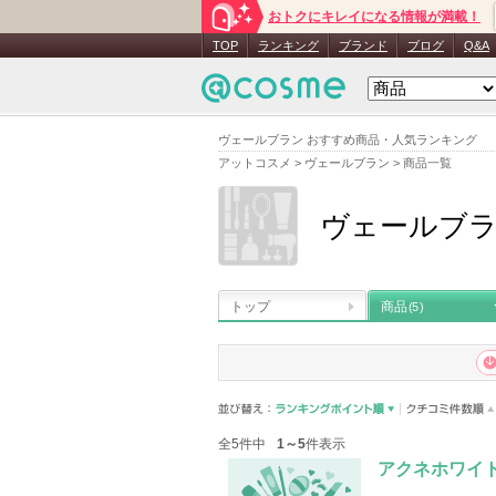
おトクにキレイになる情報が満載！
TOP
ランキング
ブランド
ブログ
Q&A
ヴェールブラン おすすめ商品・人気ランキング
アットコスメ
>
ヴェールブラン
>
商品一覧
ヴェールブ
トップ
商品
(5)
全5件中
1～5
件表示
アクネホワイ