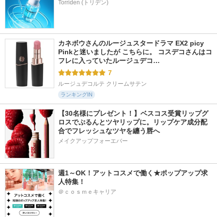
カネボウさんのルージュスタードラマ EX2 picy 
Pinkと迷いましたが こちらに。 コスデコさんはコ
フレに入っていたルージュデコ…
7
ルージュデコルテ クリームサテン
ランキングIN
【30名様にプレゼント！】ベスコス受賞リップグ
ロスでぷるんとツヤリップに。リップケア成分配
合でフレッシュなツヤを纏う唇へ
メイクアップフォーエバー
週1～OK！アットコスメで働く★ポップアップ求
人特集！
＠ｃｏｓｍｅキャリア