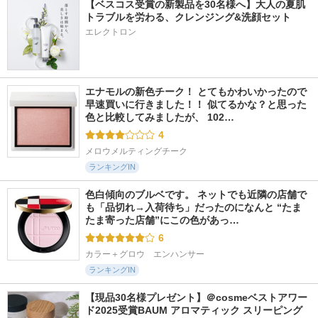
【ベスコス受賞の新製品を30名様へ】大人の夏肌
トラブルを労わる、クレンジング&洗顔セット
エレクトロン
エナモルの新色チーク！ とてもかわいかったので
早速買いに行きました！！ 似てるかな？と思った
色と比較してみましたが、 102…
4
メロウメルティングチーク
ランキングIN
色白傾向のブルベです。 ネットでも近隣の店舗で
も「品切れ→入荷待ち」だったのになんと “たま
たま寄った店舗”にこの色があっ…
6
カラー＋グロウ　エンハンサー
ランキングIN
【現品30名様プレゼント】＠cosmeベストアワー
ド2025受賞BAUM アロマティック スリーピング