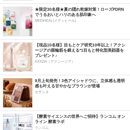
★限定30名様★夏の隠れ乾燥対策！ローズPDRN
でうるおいとハリのある肌印象へ
MEDIHEAL(メディヒール)
【現品10名様】目もとケア研究10年以上！アクシ
ージアの眼輪筋を鍛える*1目もと特化型美顔器を
プレゼント♪
AXXZIA（アクシージア）
9月上旬発売！3色アイシャドウに、立体感も透明
感も叶える甘やかなブラウンが登場
【酵素サイエンスの世界へご招待】ランコム オン
ライン 酵素ラボ
ランコム