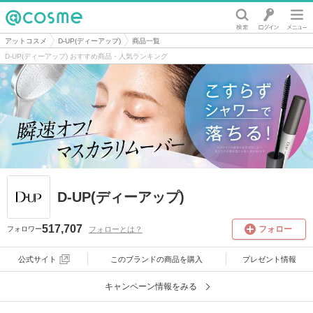
@cosme
アットコスメ
D-UP(ディーアップ)
商品一覧
D-UP(ディーアップ) おすすめ商品・人気ランキング
D-UP(ディーアップ)
517,707
フォロー
フォローとは？
フォロワー
公式サイト
このブランドの
商品を購入
プレゼント情報
キャンペーン情報をみる