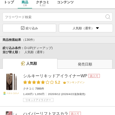
トップ
商品
クチコミ
コンテンツ
136
8,112
絞り込み
人気順（通常）
商品検索結果
（136件）
絞り込み条件：
D-UP(ディーアップ)
並び替え順：
人気順（通常）
人気順
発売日順
シルキーリキッドアイライナーWP
購入可
5.2
ランキングイン
クチコミ 7986件
ベストコスメ
1,430円 / 1,650円
2020/9/12 (2026/4/22追加発売)
リキッドアイライナー
ハイパーリフトマスカラ
購入可