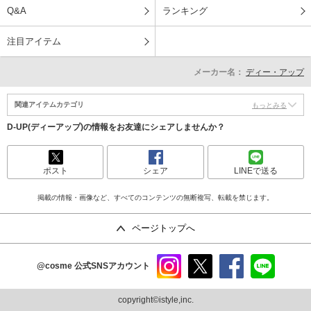
Q&A
ランキング
注目アイテム
メーカー名：
ディー・アップ
関連アイテムカテゴリ
もっとみる
D-UP(ディーアップ)の情報をお友達にシェアしませんか？
ポスト
シェア
LINEで送る
掲載の情報・画像など、すべてのコンテンツの無断複写、転載を禁じます。
ページトップへ
@cosme
公式SNSアカウント
instag
x
faceb
line
ram
ook
copyright©istyle,inc.