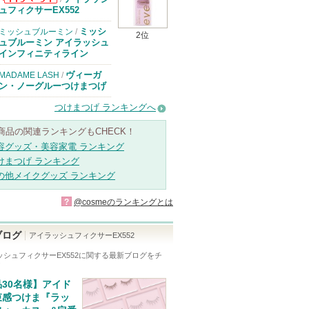
D-UP(ディーア
ュフィクサーEX552
ップ)からのお
知らせがありま
ミッシ
ミッシュブルーミン
/
2位
す
ュブルーミン アイラッシュ
インフィニティライン
ヴィーガ
MADAME LASH
/
ン・ノーグルーつけまつげ
つけまつげ ランキングへ
商品の関連ランキングもCHECK！
容グッズ・美容家電 ランキング
けまつげ ランキング
の他メイクグッズ ランキング
?
@cosmeのランキングとは
ブログ
アイラッシュフィクサーEX552
シュフィクサーEX552
に関する最新ブログをチ
！
30名様】アイド
束感つけま『ラッ