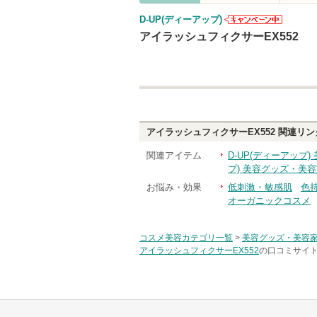
D-UP(ディーアップ)
D-UP(ディー
アイラッシュフィクサーEX552
アップ)からの
お知らせがあ
ります
アイラッシュフィクサーEX552
関連リン
関連アイテム
D-UP(ディーアップ
プ) 美容グッズ・美
お悩み・効果
低刺激・敏感肌
色
オーガニックコスメ
コスメ美容カテゴリ一覧
>
美容グッズ・美容
アイラッシュフィクサーEX552
の口コミサイト