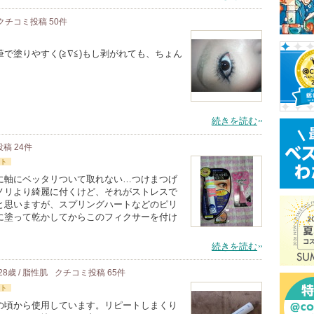
クチコミ投稿
50
件
で塗りやすく(≧∇≦)もし剥がれても、ちょん
続きを読む
投稿
24
件
ト
に軸にベッタリついて取れない…つけまつげ
ノリより綺麗に付くけど、それがストレスで
と思いますが、スプリングハートなどのピリ
に塗って乾かしてからこのフィクサーを付け
続きを読む
28歳 / 脂性肌
クチコミ投稿
65
件
ト
の頃から使用しています。リピートしまくり