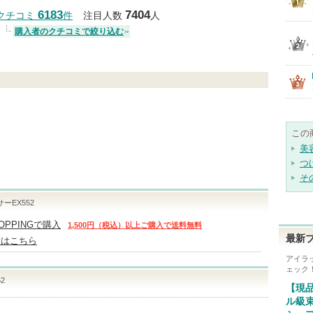
クチコミする
6183
7404
クチコミ
件
注目人数
人
購入者のクチコミで絞り込む
この
美
つ
そ
ーEX552
HOPPINGで購入
1,500円（税込）以上ご購入で送料無料
最新
舗はこちら
アイラッ
ェック
2
【現品
ル級