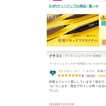
D-UP(ディーアップ)の商品一覧へ
クチコミ
アイラッシュフィクサーEX552
アイラッシュフィクサーEX552
についてのクチコ
コスメロン（ｏ＾－）ｂ
さん
32歳 
7
購入品
リピー
何度もリピート買いしています！強力で
ついています。限定デザインが時々出る
でした。
2018/6/23 15:47:00