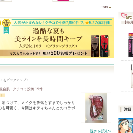
more
【毎月
ミをピックアップ！
/ 混合肌
クチコミ投稿
19
件
ト
、朝つけて、メイクを夜落とすまでしっかり
のも可愛く、今回はキティちゃんとのコラボ
注目
続きを読む