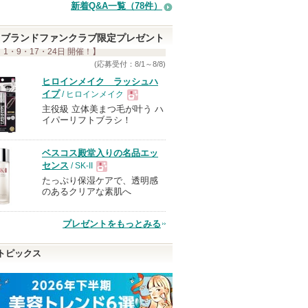
新着Q&A一覧（78件）
ブランドファンクラブ限定プレゼント
 1・9・17・24日 開催！】
(応募受付：8/1～8/8)
ヒロインメイク ラッシュハ
イプ
/ ヒロインメイク
主役級 立体美まつ毛が叶う ハ
現
イパーリフトブラシ！
品
ベスコス殿堂入りの名品エッ
センス
/ SK-II
たっぷり保湿ケアで、透明感
現
のあるクリアな素肌へ
品
プレゼントをもっとみる
トピックス