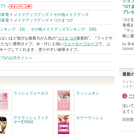
シュ
プ)
つけ
D-UP(ディー
プレ
容家電
>
メイクアップグッズ
>
その他メイクグッズ
アップ)からの
つける
容家電
>
メイクアップグッズ
>
つけまつげ
お知らせがあ
束感ま
ります
ンキング 1位
その他メイクグッズランキング 10位
『ラッ
級に盛
れないほど強力な接着力が人気の”
つけまつげ
接着剤”。『フィクサ
目立たない透明タイプ。水・汗にも強い
ウォータープルーフ
で、
つ
by
D-
2026/8/
中キープしてくれます。塗りやすい細筆タイプ。
ップ)の公式サイトへ
最新の
アイラッ
ックア
ラッシュフォーカス
ラッシュオン
二
泣いて
えてく
アイラッシュフィク
カラーラッシュ
回答数
サーEX554