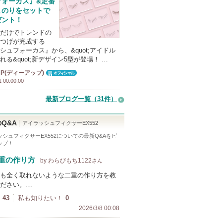
フォーカス』&定番
まのりをセットで
ゼント！
だけでトレンドの
つげが完成する
シュフォーカス』から、&quot;アイドル
れる&quot;新デザイン5型が登場！ …
UP(ディーアップ)
オフィシャ
1 00:00:00
ル
最新ブログ一覧（31件）
Q&A
アイラッシュフィクサーEX552
シュフィクサーEX552
についての最新Q&Aをピ
ップ！
重の作り方
by わらびもち1122
さん
も全く取れないような二重の作り方を教
ださい。…
43
私も知りたい！
0
2026/3/8 00:08