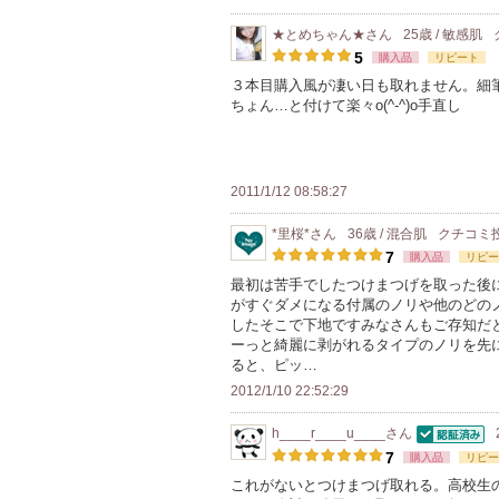
★とめちゃん★
さん
25歳 / 敏感肌
5
購入品
リピート
３本目購入風が凄い日も取れません。細筆
ちょん…と付けて楽々o(^-^)o手直し
2011/1/12 08:58:27
*里桜*
さん
36歳 / 混合肌
クチコミ
7
購入品
リピー
最初は苦手でしたつけまつげを取った後
がすぐダメになる付属のノリや他のどの
したそこで下地ですみなさんもご存知だ
ーっと綺麗に剥がれるタイプのノリを先
ると、ピッ…
2012/1/10 22:52:29
h____r____u____
さん
認証済
7
購入品
リピー
これがないとつけまつげ取れる。高校生