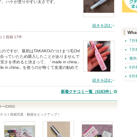
す。ハケが塗りやすい太さです。
続きを読む
Wha
コミ投稿
17
件
7月
7月
ですが、最初はTAKAKOのつけまつ毛Onl
に合っていたため購入したことがありませんで
紫外
を求めると決まって、「made in china」
 in china」を使うのが怖くて友達の勧めで
6月
6月
続きを読む
新着クチコミ一覧
（6183件）
ーEX552
チコミ投稿写真・動画をピックアップ！