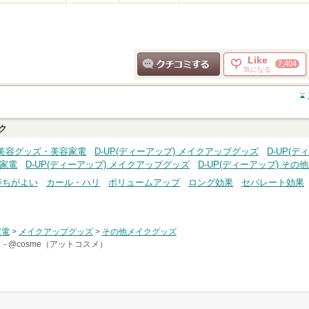
Like
7,404
気になる
クチコミする
ク
) 美容グッズ・美容家電
D-UP(ディーアップ) メイクアップグッズ
D-UP(
容家電
D-UP(ディーアップ) メイクアップグッズ
D-UP(ディーアップ) そ
持ちがよい
カール・ハリ
ボリュームアップ
ロング効果
セパレート効果
家電
>
メイクアップグッズ
>
その他メイクグッズ
 -
@cosme（アットコスメ）