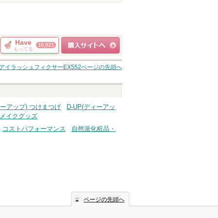
Have
16,821
もってる
ショッピングサイト
アイラッシュフィクサーEX552
ページの先頭へ
へ
ディーアップ) つけまつげ
D-UP(ディーアッ
の他メイクグッズ
コストパフォーマンス
自然派化粧品・
ページの先頭へ