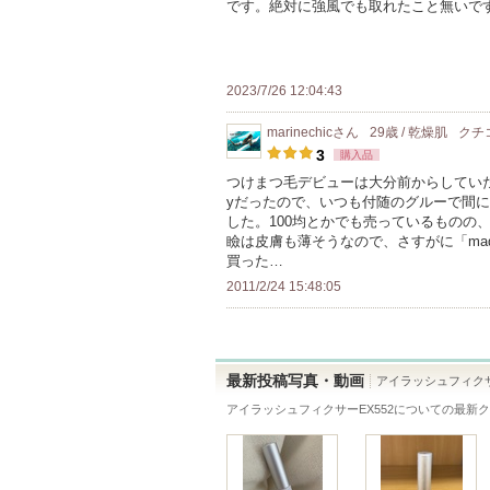
です。絶対に強風でも取れたこと無いで
2023/7/26 12:04:43
marinechic
さん
29歳 / 乾燥肌
クチ
3
購入品
つけまつ毛デビューは大分前からしていたの
yだったので、いつも付随のグルーで間
した。100均とかでも売っているものの、安さ
瞼は皮膚も薄そうなので、さすがに「made
買った…
2011/2/24 15:48:05
最新投稿写真・動画
アイラッシュフィクサ
アイラッシュフィクサーEX552
についての最新ク