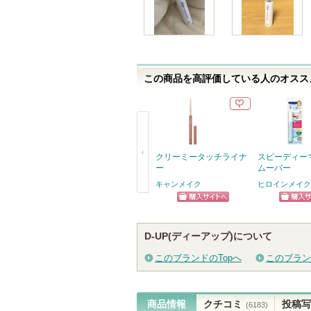
この商品を高評価している人のオススメ
クリーミータッチライナ
スピーディー
ー
ムーバー
キャンメイク
ヒロインメイク
戻
ショッピン
ショッ
る
グサイトへ
グサイ
D-UP(ディーアップ)について
このブランドのTopへ
このブラン
商品情報
クチコミ
投稿写
(6183)