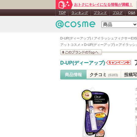
おトクにキレイになる情報が満載！
TOP
ランキング
ブランド
ブログ
Q&A
D-UP(ディーアップ) / アイラッシュフィクサーEX5
アットコスメ
>
D-UP(ディーアップ)
>
アイラッシュ
このブランドの情報を
D-UP(ディーアップ)
見る
D-UP(ディ
ーアップ)
商品情報
クチコミ
投稿写
(6183)
からのお知
らせがあり
ます