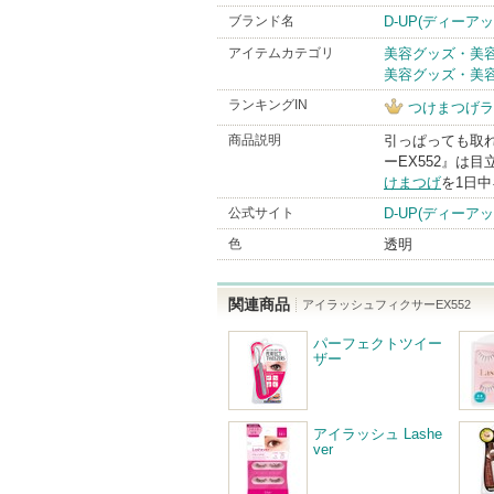
ブランド名
D-UP(ディーアッ
アイテムカテゴリ
美容グッズ・美
美容グッズ・美
ランキングIN
つけまつげラ
商品説明
引っぱっても取
ーEX552』は
けまつげ
を1日
公式サイト
D-UP(ディーア
色
透明
関連商品
アイラッシュフィクサーEX552
パーフェクトツイー
ザー
アイラッシュ Lashe
ver