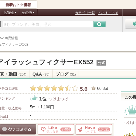
新着おトク情報
お買物
その他
カテゴリ一覧
ベストコスメ
52 商品情報
フィクサーEX552
アイラッシュフィクサーEX552
公式
真・動画
Q&A
ブログ
(284)
(78)
(31)
5.6
66.8pt
クチコミ評価
この
1
ランキング
つけまつげ
位
5ml・1,100円
容量・税込価格
-
発売日
つけま
Like
Have
7,404
16,821
気になる
もってる