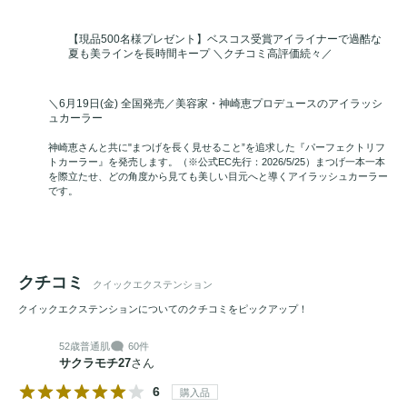
【現品500名様プレゼント】ベスコス受賞アイライナーで過酷な
夏も美ラインを長時間キープ ＼クチコミ高評価続々／
＼6月19日(金) 全国発売／美容家・神崎恵プロデュースのアイラッシ
ュカーラー
神崎恵さんと共に"まつげを長く見せること”を追求した『パーフェクトリフ
トカーラー』を発売します。（※公式EC先行：2026/5/25）まつげ一本一本
を際立たせ、どの角度から見ても美しい目元へと導くアイラッシュカーラー
です。
クチコミ
クイックエクステンション
クイックエクステンションについてのクチコミをピックアップ！
52歳
普通肌
60件
サクラモチ27
さん
6
購入品