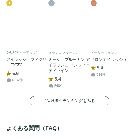
1
2
3
D-UP(ディーアップ)
ミッシュブルーミン
ドーリーウインク
アイラッシュフィクサ
ミッシュブルーミン ア
サロンアイラッシュ
ーEX552
イラッシュ インフィニ
5.4
ティライン
5.6
594件
5.4
6182件
540件
4位以降のランキングをみる
よくある質問（FAQ）