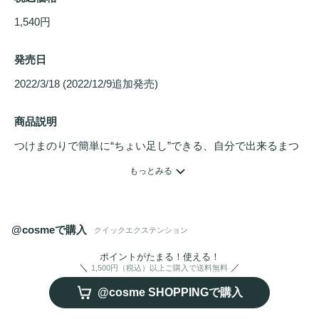
1,540円
発売日
2022/3/18 (2022/12/9追加発売) 
商品説明
つけまのりで簡単に“ちょい足し”できる、自分で出来るまつ
げエクステ。なりたいイメージに合わせて目元の印象をコン
もっとみる
トロールできます。01,02(3束タイプ)：毛束の間隔をあえて
広めにデザインして、抜け感のある目元に。3束をまとめて
装着するのであっという間にまつげエクステ仕上がりが叶い
@cosmeで購入
クイックエクステンション
ます。03～06(1束タイプ)：まつげの下から1束ずつ装着する
から、自まつげと馴染んで自然な仕上がりに。クッキリ盛れ
ポイントがたまる！使える！
1,500円（税込）以上ご購入で送料無料
る束感まつげや、ふわっと軽い立体まつげも簡単＆キレイに
@cosme SHOPPINGで購入
仕上がります。