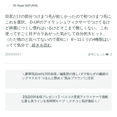
05 Vtype NATURAL
目尻だけの部分つけまつ毛が欲しかったので初つけまつ毛に
これを選択。 D‐UPのアイラッシュフィクサーでつけてるけ
ど綺麗につくし慣れはいるけどそこまで難しくない。 これ
使ってすごく目ヂカラあがった気がして自分的大ヒット。
（ただ他のと比べてないので星6に） 8～11ミリの4種類はい
ってて気分で...
続きを読む
2024/10/17
2
参考になった
＼豪華現品setを500名様／編集部の推し♪ダマ知らずの繊細ロ
ングマスカラ つるんと艶めく“黒みブラウン”に注目
【現品500名様プレゼント】ベスコス受賞アイライナーで過酷
な夏も美ラインを長時間キープ ＼クチコミ高評価続々／