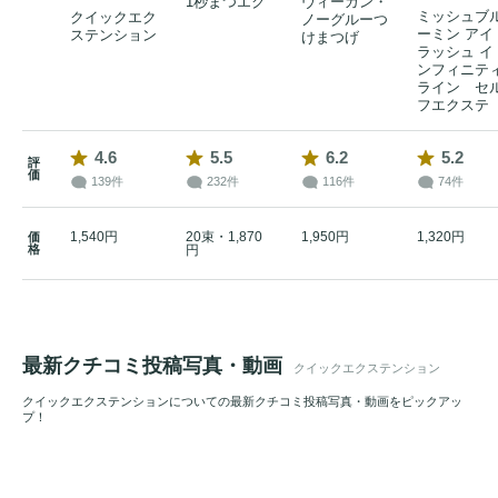
1秒まつエク
ヴィーガン・
ミッシュブ
クイックエク
ノーグルーつ
ーミン アイ
ステンション
けまつげ
ラッシュ イ
ンフィニテ
ライン セ
フエクステ
4.6
5.5
6.2
5.2
評
価
139件
232件
116件
74件
1,540円
20束・1,870
1,950円
1,320円
価
格
円
最新クチコミ投稿写真・動画
クイックエクステンション
クイックエクステンションについての最新クチコミ投稿写真・動画をピックアッ
プ！