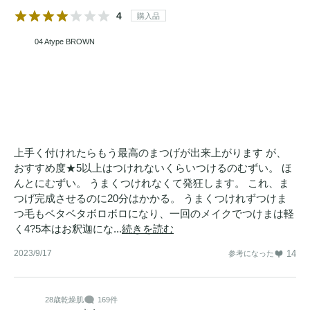
4
購入品
04 Atype BROWN
上手く付けれたらもう最高のまつげが出来上がります が、
おすすめ度★5以上はつけれないくらいつけるのむずい。 ほ
んとにむずい。 うまくつけれなくて発狂します。 これ、ま
つげ完成させるのに20分はかかる。 うまくつけれずつけま
つ毛もベタベタボロボロになり、一回のメイクでつけまは軽
く4?5本はお釈迦にな...
続きを読む
2023/9/17
14
参考になった
28歳
乾燥肌
169件