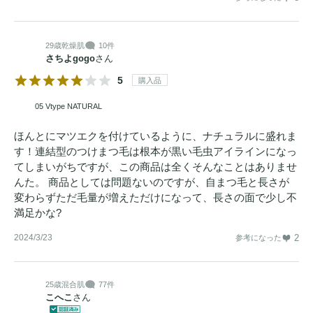
29歳
乾燥肌
10件
さちよgogo
さん
5
購入品
05 Vtype NATURAL
ほんとにマツエクを付けているように、ナチュラルに盛れま
す！連結型のつけまつ毛は根本が黒い毛虫アイラインになっ
てしまいがちですが、この商品は全くそんなことはありませ
んた。 商品としては問題ないのですが、自まつ毛と長さが
変わらずただ毛量が増えただけになって、長さの面で少し不
満足かな?
2024/3/23
2
参考になった
25歳
混合肌
77件
こへこ
さん