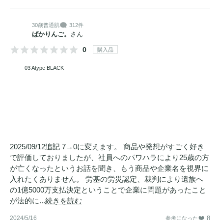
30歳
普通肌
312件
ばかりんご。
さん
0
購入品
03 Atype BLACK
2025/09/12追記 7→0に変えます。 商品や発想がすごく好き
で評価しておりましたが、社員へのパワハラにより25歳の方
が亡くなったというお話を聞き、もう商品や企業名を視界に
入れたくありません。 労基の労災認定、裁判により遺族へ
の1億5000万支払決定ということで企業に問題があったこと
が法的に...
続きを読む
2024/5/16
8
参考になった