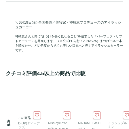
＼6月19日(金) 全国発売／美容家・神崎恵プロデュースのアイラッシ
ュカーラー
神崎恵さんと共に"まつげを長く見せること”を追求した『パーフェクトリフ
トカーラー』を発売します。（※公式EC先行：2026/5/25）まつげ一本一本
を際立たせ、どの角度から見ても美しい目元へと導くアイラッシュカーラー
です。
クチコミ評価4.5以上の商品で比較
この商品
商
Miss eye d'or
MADAME LASH
ミッシュブル
D-UP(ディーア
品
ミン
ップ)