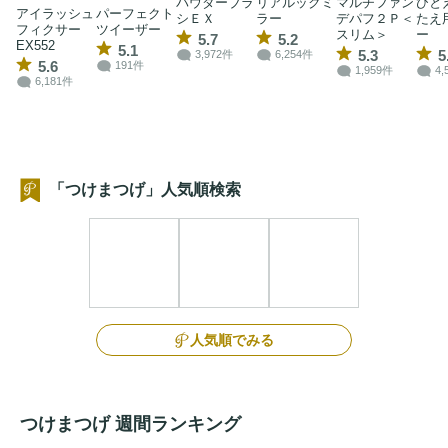
パウダーブラ
リアルックミ
マルチファン
ひと
アイラッシュ
パーフェクト
シＥＸ
ラー
デパフ２Ｐ＜
たえ
フィクサー
ツイーザー
スリム＞
ー
5.7
5.2
EX552
5.1
5.3
5
3,972件
6,254件
5.6
191件
1,959件
4,
6,181件
「つけまつげ」人気順検索
人気順でみる
つけまつげ 週間ランキング