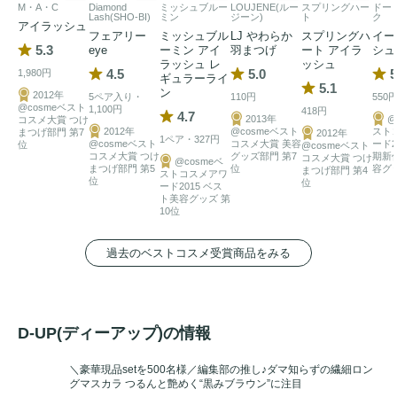
M・A・C
Diamond
ミッシュブルー
LOUJENE(ルー
スプリングハー
ドー
Lash(SHO-BI)
ミン
ジーン)
ト
ク
アイラッシュ
フェアリー
ミッシュブル
LJ やわらか
スプリングハ
イー
5.3
eye
ーミン アイ
羽まつげ
ート アイラ
シュ
ラッシュ レ
ッシュ
4.5
5.0
5
1,980円
ギュラーライ
5.1
ン
2012年
5ペア入り・
110円
550
@cosmeベスト
1,100円
418円
4.7
2013年
@
コスメ大賞 つけ
2012年
@cosmeベスト
スト
まつげ部門 第7
2012年
1ペア・327円
@cosmeベスト
コスメ大賞 美容
ード2
位
@cosmeベスト
コスメ大賞 つけ
グッズ部門 第7
期新
コスメ大賞 つけ
@cosmeベ
まつげ部門 第5
位
容グ
まつげ部門 第4
ストコスメアワ
位
位
ード2015 ベス
ト美容グッズ 第
10位
過去のベストコスメ受賞商品をみる
D-UP(ディーアップ)の情報
＼豪華現品setを500名様／編集部の推し♪ダマ知らずの繊細ロン
グマスカラ つるんと艶めく“黒みブラウン”に注目