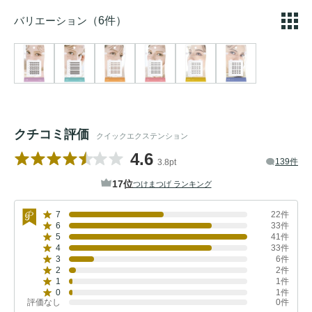
バリエーション
（6件）
クチコミ評価
クイックエクステンション
4.6
139件
3.8pt
17位
つけまつげ ランキング
7
22件
6
33件
5
41件
4
33件
3
6件
2
2件
1
1件
0
1件
評価なし
0件