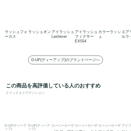
ラッシュフォ
ラッシュオン
アイラッシュ
アイラッシュ
カラーラッシ
エア
ーカス
Lashever
フィクサー
ュ
ルラ
EX554
D-UP(ディーアップ)のブランドページへ
この商品を高評価している人のおすすめ
クイックエクステンション
D-UP(ディーア
D-UP(ディーア
ロージーローザ
ロージーローザ
ロージーローザ
アイ
ップ)
ップ)