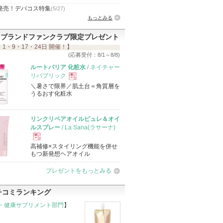
発売！デパコス特集
(5/27)
もっとみる
ブランドファンクラブ限定プレゼント
 1・9・17・24日 開催！】
(応募受付：8/1～8/8)
ルートバリア 化粧水
/ ネイチャー
リパブリック
＼暑さで限界／肌土台＝角質層を
現
うるおす化粧水
品
リンクリペアオイルピュレ＆オイ
ルスプレー
/ La Sana(ラサーナ)
高補修×スタイリング機能を併せ
現
もつ新発想ヘアオイル
プレゼントをもっとみる
品
チコミランキング
・健康サプリメント部門
】