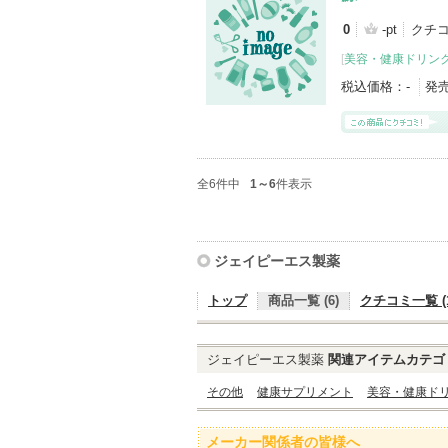
0
-pt
クチ
[
美容・健康ドリン
税込価格：
-
発
全6件中
1～6
件表示
ジェイピーエス製薬
トップ
商品一覧 (6)
クチコミ一覧 (1
ジェイピーエス製薬
関連アイテムカテゴ
その他
健康サプリメント
美容・健康ド
メーカー関係者の皆様へ