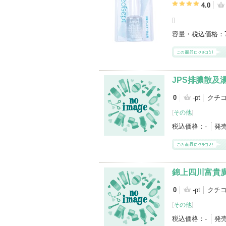
4.0
[
]
容量・税込価格：
JPS排膿散及
0
-pt
クチ
[
その他
]
税込価格：
-
発
錦上四川富貴
0
-pt
クチ
[
その他
]
税込価格：
-
発