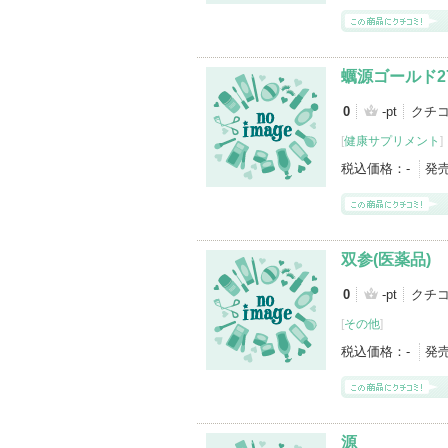
蠣源ゴールド2
0
-pt
クチ
[
健康サプリメント
]
税込価格：
-
発
双参(医薬品)
0
-pt
クチ
[
その他
]
税込価格：
-
発
源