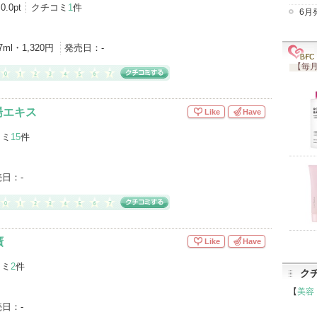
グサイトへ
0.0pt
クチコミ
1
件
6月
7ml・1,320円
発売日：
-
【毎月
湯エキス
Like
Have
コミ
15
件
売日：
-
廣
Like
Have
コミ
2
件
ク
【
美容
売日：
-