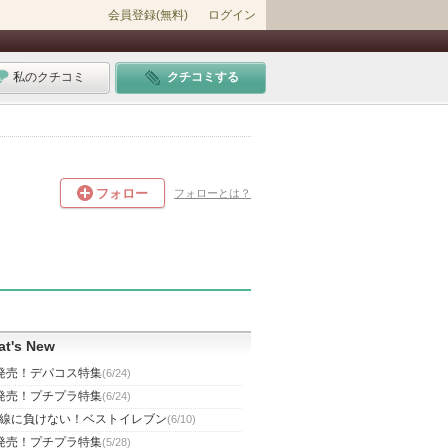
会員登録(無料)
ログイン
私のクチコミ
クチコミする
フォロー
フォローとは？
t's New
発売！デパコス特集
(6/24)
発売！プチプラ特集
(6/24)
線に負けない！ベストイレブン
(6/10)
発売！プチプラ特集
(5/28)