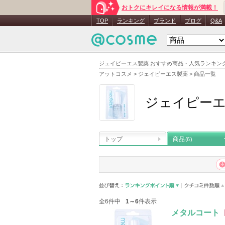
おトクにキレイになる情報が満載！
TOP
ランキング
ブランド
ブログ
Q&A
ジェイピーエス製薬 おすすめ商品・人気ランキン
アットコスメ
>
ジェイピーエス製薬
>
商品一覧
ジェイピー
トップ
商品
(6)
全6件中
1～6
件表示
メタルコート