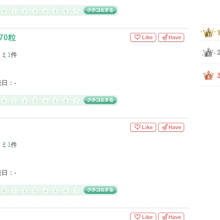
70粒
Like
Have
コミ
1
件
売日：
-
Like
Have
コミ
1
件
売日：
-
Like
Have