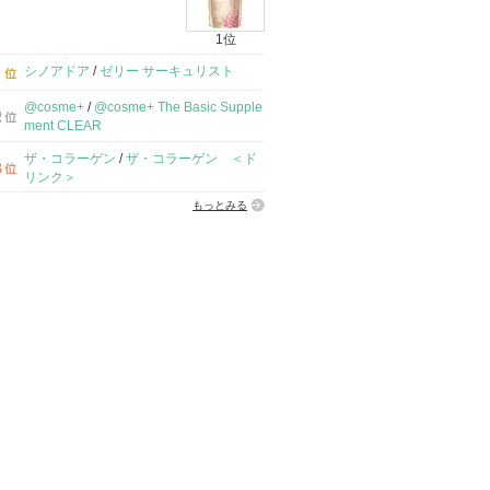
1位
シノアドア
/
ゼリー サーキュリスト
@cosme+
/
@cosme+ The Basic Supple
ment CLEAR
ザ・コラーゲン
/
ザ・コラーゲン ＜ド
リンク＞
もっとみる