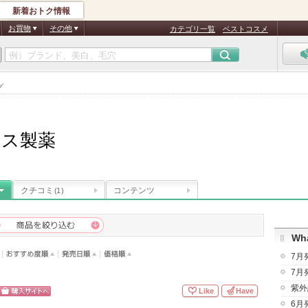
新着おトク情報
お買物
その他
カテゴリ一覧
ベストコスメ
グ
エス製薬
クチコミ
コンテンツ
(1)
Wha
7月
7月
紫外
Like
Have
ショッピン
6月