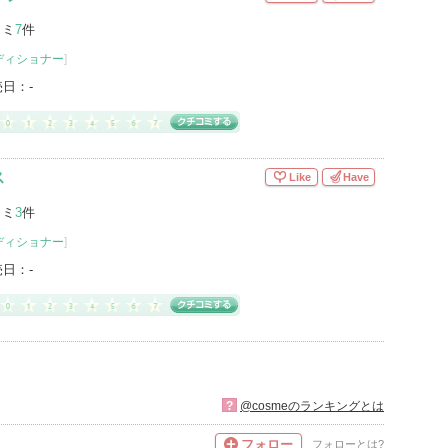
コミ
7
件
ディショナー
]
売日：
-
ス
Like
Have
コミ
3
件
ディショナー
]
売日：
-
?
@cosmeのランキングとは
フォロー
フォローとは?