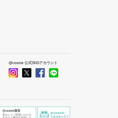
@cosme 公式SNSアカウント
instagram
x
facebook
line
@cosme宣言
@cosmeの
安心してご利用いただけ
ミカエルって？
るサイト運営を目指して