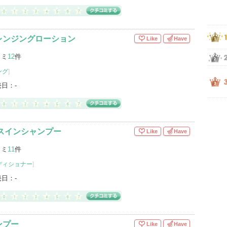
レンジングローション
Like
Have
コミ
12
件
ング
]
売日：
-
スインシャンプー
Like
Have
コミ
11
件
ディショナー
]
売日：
-
ンプー
Like
Have