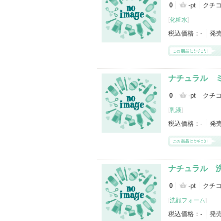
0
-pt
クチ
[
化粧水
]
税込価格：
-
発
ナチュラル 
0
-pt
クチ
[
乳液
]
税込価格：
-
発
ナチュラル 
0
-pt
クチ
[
洗顔フォーム
]
税込価格：
-
発