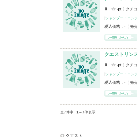
0
-pt
クチ
[
シャンプー・コン
税込価格：
-
発
クエストリン
0
-pt
クチ
[
シャンプー・コン
税込価格：
-
発
全7件中
1～7
件表示
クエスト