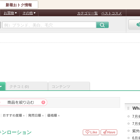
新着おトク情報
お買物
その他
カテゴリ一覧
ベストコスメ
クチコミ
コンテンツ
(0)
Wha
7月
7月
紫外
キンローション
Like
Have
6月