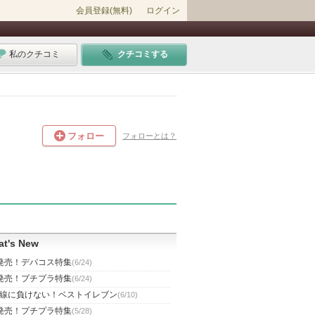
会員登録(無料)
ログイン
私のクチコミ
クチコミする
フォロー
フォローとは？
t's New
発売！デパコス特集
(6/24)
発売！プチプラ特集
(6/24)
線に負けない！ベストイレブン
(6/10)
発売！プチプラ特集
(5/28)