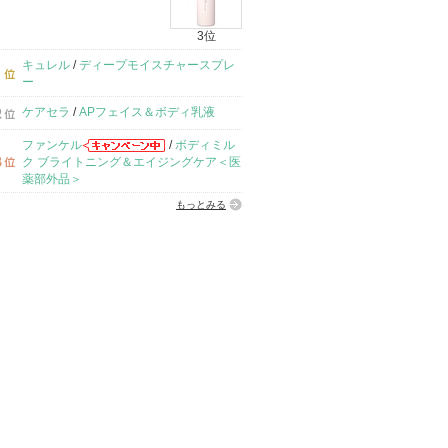
3位
キュレル
/
ディープモイスチャースプレ
ー
ケアセラ
/
APフェイス＆ボディ乳液
ファンケル
/
ボディミル
ク ブライトニング＆エイジングケア＜医
薬部外品＞
もっとみる