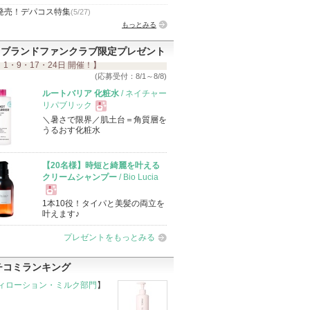
発売！デパコス特集
(5/27)
もっとみる
ブランドファンクラブ限定プレゼント
 1・9・17・24日 開催！】
(応募受付：8/1～8/8)
ルートバリア 化粧水
/ ネイチャー
リパブリック
＼暑さで限界／肌土台＝角質層を
現
うるおす化粧水
品
【20名様】時短と綺麗を叶える
クリームシャンプー
/ Bio Lucia
1本10役！タイパと美髪の両立を
現
叶えます♪
プレゼントをもっとみる
品
チコミランキング
ィローション・ミルク部門
】