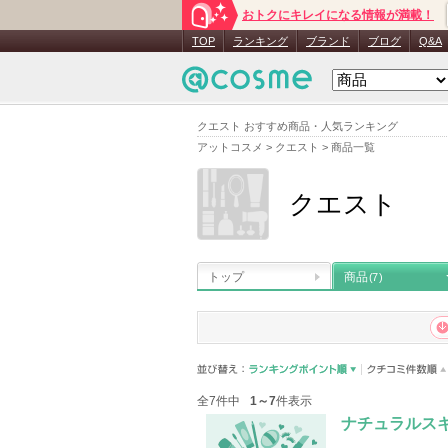
おトクにキレイになる情報が満載！
TOP
ランキング
ブランド
ブログ
Q&A
クエスト おすすめ商品・人気ランキング
アットコスメ
>
クエスト
>
商品一覧
クエスト
トップ
商品
(7)
全7件中
1～7
件表示
ナチュラルス