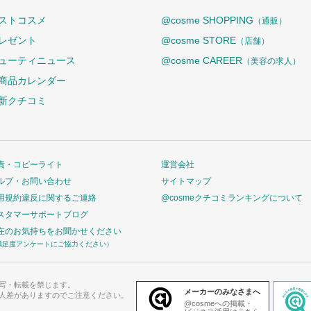
ストコスメ
@cosme SHOPPING
（通販）
レゼント
@cosme STORE
（店舗）
ューティニュース
@cosme CAREER
（美容の求人）
商品カレンダー
新クチコミ
責・コピーライト
運営会社
ルプ・お問い合わせ
サイトマップ
用規約違反に関するご連絡
@cosmeクチコミランキングについて
スタマーサポートブログ
在のお気持ちをお聞かせください
満足度アンケートにご協力ください）
写・転載を禁じます。
メーカーのみなさまへ
人差がありますのでご注意ください。
@cosmeへの掲載・