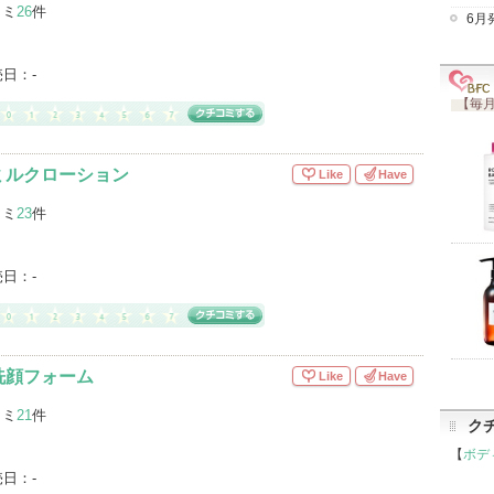
コミ
26
件
6月
売日：
-
【毎月
ミルクローション
Like
Have
コミ
23
件
売日：
-
洗顔フォーム
Like
Have
コミ
21
件
ク
【
ボデ
売日：
-