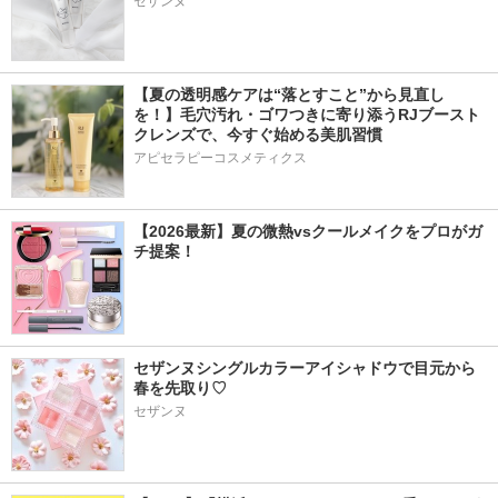
セザンヌ
【夏の透明感ケアは“落とすこと”から見直し
を！】毛穴汚れ・ゴワつきに寄り添うRJブースト
クレンズで、今すぐ始める美肌習慣
アピセラピーコスメティクス
【2026最新】夏の微熱vsクールメイクをプロがガ
チ提案！
セザンヌシングルカラーアイシャドウで目元から
春を先取り♡
セザンヌ