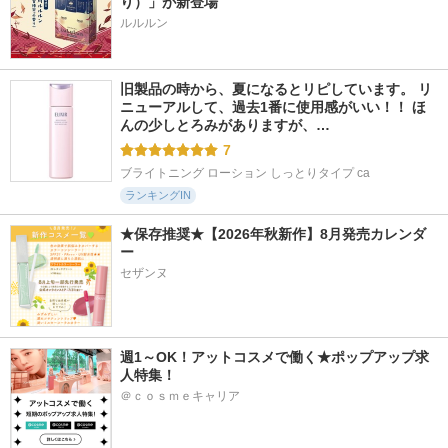
り）」が新登場
旧製品の時から、夏になるとリピしています。 リ
ニューアルして、過去1番に使用感がいい！！ ほ
んの少しとろみがありますが、…
7
ブライトニング ローション しっとりタイプ ca
ランキングIN
★保存推奨★【2026年秋新作】8月発売カレンダ
ー
セザンヌ
週1～OK！アットコスメで働く★ポップアップ求
人特集！
＠ｃｏｓｍｅキャリア