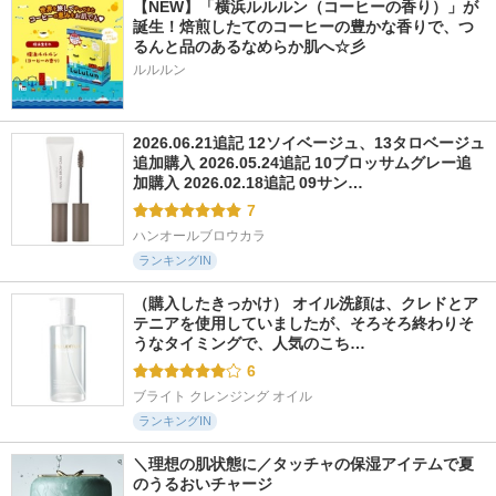
【NEW】「横浜ルルルン（コーヒーの香り）」が
誕生！焙煎したてのコーヒーの豊かな香りで、つ
るんと品のあるなめらか肌へ☆彡
ルルルン
2026.06.21追記 12ソイベージュ、13タロベージュ
追加購入 2026.05.24追記 10ブロッサムグレー追
加購入 2026.02.18追記 09サン…
7
ハンオールブロウカラ
ランキングIN
（購入したきっかけ） オイル洗顔は、クレドとア
テニアを使用していましたが、そろそろ終わりそ
うなタイミングで、人気のこち…
6
ブライト クレンジング オイル
ランキングIN
＼理想の肌状態に／タッチャの保湿アイテムで夏
のうるおいチャージ