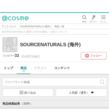
@cosme
アットコスメ
SOURCENATURALS (海外)
商品一覧
SOURCENATURALS (海外) おすすめ商品・人気ランキング
SOURCENATURALS (海外)
33
フォロー
フォローとは？
フォロワー
トップ
商品
クチコミ
コンテンツ
30
0
絞り込み
人気順（通常）
商品検索結果
（30件）