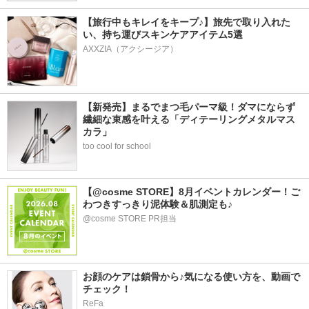
【旅行中もキレイをキープ♪】旅先で取り入れた
い、持ち運びスキンケアアイテム5選
AXXZIA（アクシージア）
【新発売】まるでまつ毛パーマ級！ダマにならず
繊細な束感を叶える「ディテーリングメタルマス
カラ」
too cool for school
【@cosme STORE】8月イベントカレンダー！ご
わつきすっきり泥体験＆肌測定も♪
@cosme STORE PR担当
お顔のケアは鎖骨から♪気になる使い方を、動画で
チェック！
ReFa