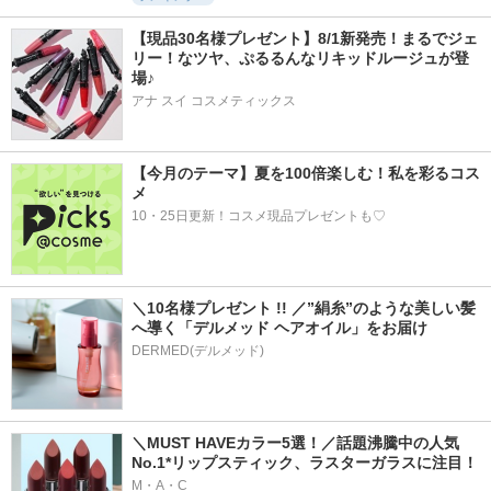
【現品30名様プレゼント】8/1新発売！まるでジェ
リー！なツヤ、ぷるるんなリキッドルージュが登
場♪
アナ スイ コスメティックス
【今月のテーマ】夏を100倍楽しむ！私を彩るコス
メ
10・25日更新！コスメ現品プレゼントも♡
＼10名様プレゼント !! ／”絹糸”のような美しい髪
へ導く「デルメッド ヘアオイル」をお届け
DERMED(デルメッド)
＼MUST HAVEカラー5選！／話題沸騰中の人気
No.1*リップスティック、ラスターガラスに注目！
M・A・C