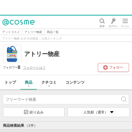
@cosme
アットコスメ
アトリー物産
商品一覧
アトリー物産 おすすめ商品・人気ランキング
アトリー物産
8
フォロー
フォローとは？
フォロワー
トップ
商品
クチコミ
コンテンツ
1
4
絞り込み
人気順（通常）
商品検索結果
（1件）