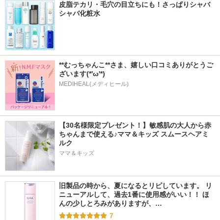
皮脂テカリ・毛穴の目立ちにも！さっぱりシャバ
シャバ化粧水
**むっちゃんこ**さま、嬉しい口コミありがとうご
ざいます(*'ω'*) 
MEDIHEAL(メディヒール)
【30名様限定プレゼント！】敏感肌の大人から赤
ちゃんまで使える♪ママ＆キッズ スムースヘアミ
ルク
ママ＆キッズ
旧製品の時から、夏になるとリピしています。 リ
ニューアルして、過去1番に使用感がいい！！ ほ
んの少しとろみがありますが、…
7