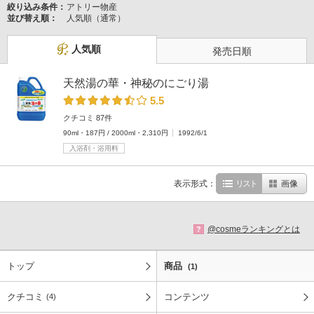
絞り込み条件：
アトリー物産
並び替え順：
人気順（通常）
人気順
発売日順
天然湯の華・神秘のにごり湯
5.5
クチコミ 87件
90ml・187円 / 2000ml・2,310円
1992/6/1
入浴剤・浴用料
表示形式：
リスト
画像
@cosmeランキングとは
?
トップ
商品
(1)
クチコミ
コンテンツ
(4)