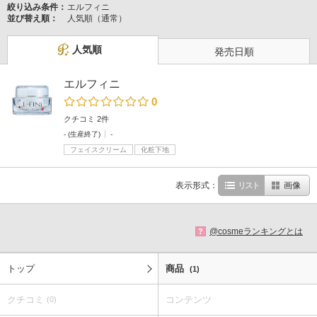
絞り込み条件：
エルフィニ
並び替え順：
人気順（通常）
人気順
発売日順
エルフィニ
0
クチコミ 2件
- (生産終了)
-
フェイスクリーム
化粧下地
表示形式：
リスト
画像
@cosmeランキングとは
?
トップ
商品
(1)
クチコミ
コンテンツ
(0)