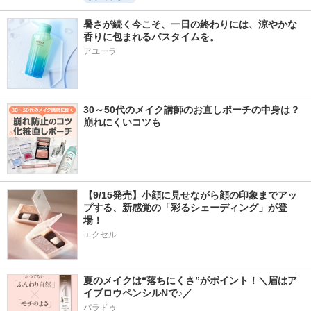
暑さが続く今こそ、一日の終わりには、涼やかな
香りに包まれるバスタイムを。
アユーラ
30～50代のメイク講師のお直しポーチの中身は？
崩れにくいコツも
【9/15発売】小顔に見せながら顔の印象までアッ
プする、新感覚の「彩るシェーディング」が登
場！
エクセル
夏のメイクは“落ちにくさ”がポイント！＼眉はア
イブロウペンシルNで♪／
パラドゥ