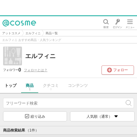
@cosme
アットコスメ
エルフィニ
商品一覧
エルフィニ おすすめ商品・人気ランキング
エルフィニ
0
フォロー
フォローとは？
フォロワー
トップ
商品
クチコミ
コンテンツ
1
0
絞り込み
人気順（通常）
商品検索結果
（1件）