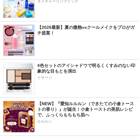
ネイチャーリパブリック
【2026最新】夏の微熱vsクールメイクをプロがガ
チ提案！
4色セットのアイシャドウで明るくくすみのない印
象的な目もとを演出
リサージ
【NEW】『愛知ルルルン（できたての小倉トース
トの香り）』が誕生！小倉トーストの美肌レシピ
で、ふっくらもちもち肌へ
ルルルン