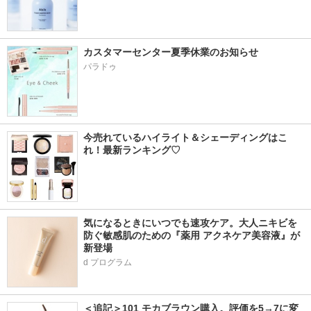
カスタマーセンター夏季休業のお知らせ
パラドゥ
今売れているハイライト＆シェーディングはこ
れ！最新ランキング♡
気になるときにいつでも速攻ケア。大人ニキビを
防ぐ敏感肌のための『薬用 アクネケア美容液』が
新登場
d プログラム
＜追記＞101 モカブラウン購入。評価を5→7に変