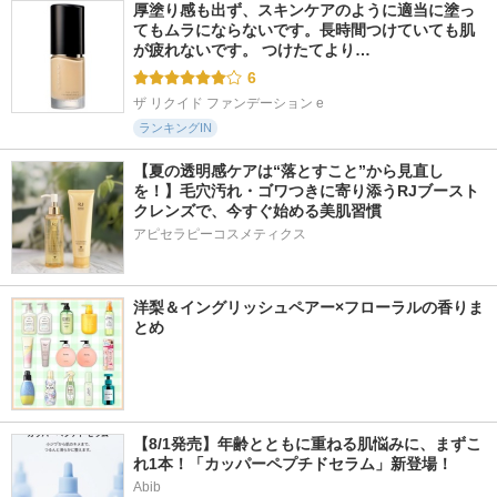
厚塗り感も出ず、スキンケアのように適当に塗っ
てもムラにならないです。長時間つけていても肌
が疲れないです。 つけたてより…
6
ザ リクイド ファンデーション e
ランキングIN
【夏の透明感ケアは“落とすこと”から見直し
を！】毛穴汚れ・ゴワつきに寄り添うRJブースト
クレンズで、今すぐ始める美肌習慣
アピセラピーコスメティクス
洋梨＆イングリッシュペアー×フローラルの香りま
とめ
【8/1発売】年齢とともに重ねる肌悩みに、まずこ
れ1本！「カッパーペプチドセラム」新登場！
Abib