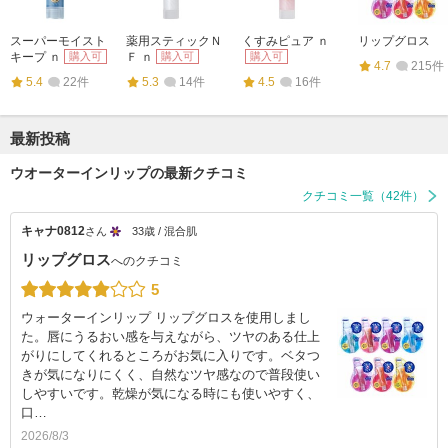
スーパーモイスト
薬用スティックＮ
くすみピュア ｎ
リップグロス
キープ ｎ
購入可
Ｆ ｎ
購入可
購入可
4.7
215件
5.4
22件
5.3
14件
4.5
16件
最新投稿
ウオーターインリップの最新クチコミ
クチコミ一覧（42件）
キャナ0812
さん
33歳 / 混合肌
リップグロス
へのクチコミ
5
ウォーターインリップ リップグロスを使用しまし
た。唇にうるおい感を与えながら、ツヤのある仕上
がりにしてくれるところがお気に入りです。ベタつ
きが気になりにくく、自然なツヤ感なので普段使い
しやすいです。乾燥が気になる時にも使いやすく、
口…
2026/8/3