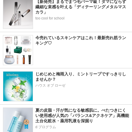
【新発売】まるでまつ毛パーマ級！ダマにならず
繊細な束感を叶える「ディテーリングメタルマス
カラ」
too cool for school
今売れているスキンケアはこれ！最新売れ筋ラン
キング♡
じめじめと梅雨入り、ミントリープですっきりし
ませんか？
ハウス オブ ローゼ
夏の皮脂・汗が気になる敏感肌に。べたつきにく
い使用感が人気の「バランス&アクネケア」高機能
土台化粧水・薬用乳液を深掘り
d プログラム