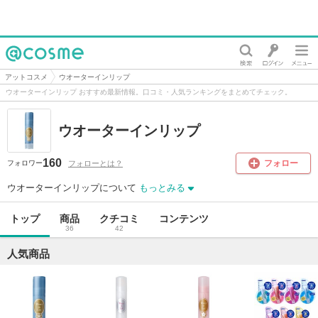
@cosme
アットコスメ
ウオーターインリップ
ウオーターインリップ おすすめ最新情報。口コミ・人気ランキングをまとめてチェック。
ウオーターインリップ
160
フォロー
フォローとは？
フォロワー
ウオーターインリップについて
もっとみる
トップ
商品
クチコミ
コンテンツ
36
42
人気商品