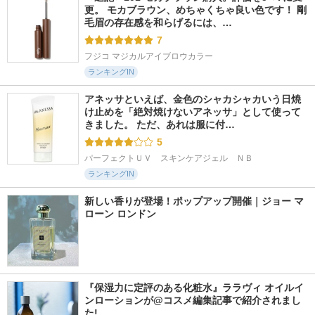
更。 モカブラウン、めちゃくちゃ良い色です！ 剛
毛眉の存在感を和らげるには、…
7
フジコ マジカルアイブロウカラー
ランキングIN
アネッサといえば、金色のシャカシャカいう日焼
け止めを「絶対焼けないアネッサ」として使って
きました。 ただ、あれは服に付…
5
パーフェクトＵＶ　スキンケアジェル　ＮＢ
ランキングIN
新しい香りが登場！ポップアップ開催｜ジョー マ
ローン ロンドン
『保湿力に定評のある化粧水』ララヴィ オイルイ
ンローションが@コスメ編集記事で紹介されまし
た!