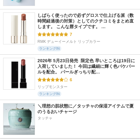
しばらく使ったので必ずグロスで仕上げる派（数
時間経過後の対策）としてのクチコミをまとめ直
します。 こんな唇タイプです。 …
7
RMK デューイーメルト リップカラー
ランキングIN
2026年 5月23日発売  限定色 早いところは19日に
入荷していました！ 今回は繊細に輝く色バケパー
ルを配合。 パールぎっちり配…
6
リップモンスター
ランキングIN
＼理想の肌状態に／タッチャの保湿アイテムで夏
のうるおいチャージ
タッチャ