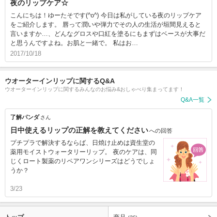
夜のリップケア☆
こんにちは！ゆーたそです(^o^) 今日は私がしている夜のリップケア
をご紹介します。 唇って潤いや弾力でその人の生活が垣間見えると
言いますか…、どんなグロスや口紅を塗るにもまずはベースが大事だ
と思うんですよね。お肌と一緒で。 私はお…
2017/10/18
ウオーターインリップに関するQ&A
ウオーターインリップに関するみんなのお悩み&おしゃべり集まってます！
Q&A一覧
了解パンダ
さん
日中使えるリップの正解を教えてください
への回答
プチプラで解決するならば、日焼け止めは資生堂の
薬用モイストウォータリーリップ。 夜のケアは、同
じくロート製薬のリペアワンシリーズはどうでしょ
うか？
3/23