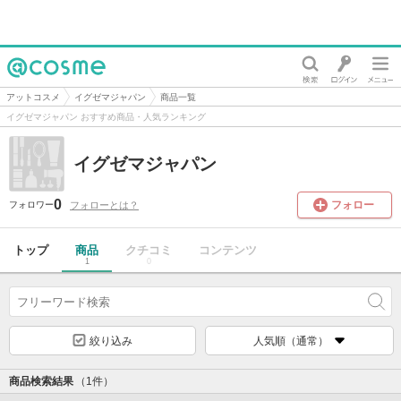
@cosme
アットコスメ
イグゼマジャパン
商品一覧
イグゼマジャパン おすすめ商品・人気ランキング
イグゼマジャパン
0
フォロー
フォローとは？
フォロワー
トップ
商品
クチコミ
コンテンツ
1
0
絞り込み
人気順（通常）
商品検索結果
（1件）