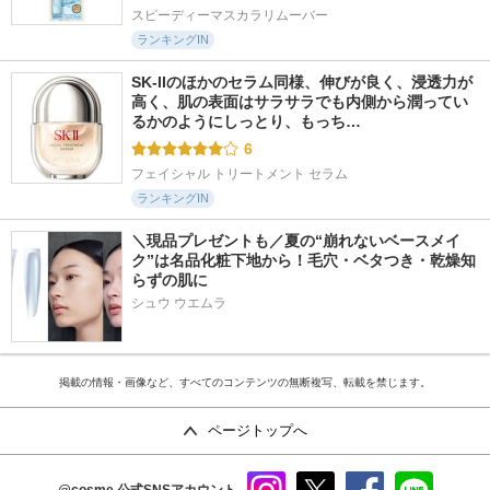
スピーディーマスカラリムーバー
ランキングIN
SK-IIのほかのセラム同様、伸びが良く、浸透力が
高く、肌の表面はサラサラでも内側から潤ってい
るかのようにしっとり、もっち…
6
フェイシャル トリートメント セラム
ランキングIN
＼現品プレゼントも／夏の“崩れないベースメイ
ク”は名品化粧下地から！毛穴・ベタつき・乾燥知
らずの肌に
シュウ ウエムラ
掲載の情報・画像など、すべてのコンテンツの無断複写、転載を禁じます。
ページトップへ