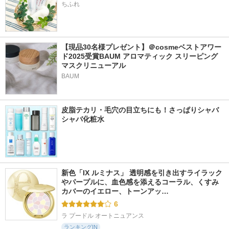
ちふれ
【現品30名様プレゼント】＠cosmeベストアワー
ド2025受賞BAUM アロマティック スリーピング
マスクリニューアル
BAUM
皮脂テカリ・毛穴の目立ちにも！さっぱりシャバ
シャバ化粧水
新色「IX ルミナス」 透明感を引き出すライラック
やパープルに、血色感を添えるコーラル、くすみ
カバーのイエロー、トーンアッ…
6
ラ プードル オートニュアンス
ランキングIN