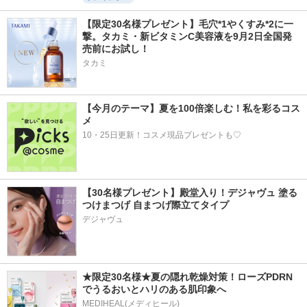
【限定30名様プレゼント】毛穴*1やくすみ*2に一
撃。タカミ・新ビタミンC美容液を9月2日全国発
売前にお試し！
タカミ
【今月のテーマ】夏を100倍楽しむ！私を彩るコス
メ
10・25日更新！コスメ現品プレゼントも♡
【30名様プレゼント】殿堂入り！デジャヴュ 塗る
つけまつげ 自まつげ際立てタイプ
デジャヴュ
★限定30名様★夏の隠れ乾燥対策！ローズPDRN
でうるおいとハリのある肌印象へ
MEDIHEAL(メディヒール)