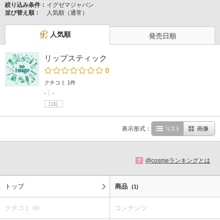
絞り込み条件：
イグゼマジャパン
並び替え順：
人気順（通常）
人気順
発売日順
リップスティック
0
クチコミ 1件
-
-
口紅
表示形式：
リスト
画像
@cosmeランキングとは
?
トップ
商品
(1)
クチコミ
コンテンツ
(0)