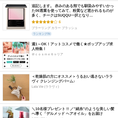
追記します。 赤みのある頬でも馴染みやすいかっ
た06透重を使ってみて、粉質など惹かれるものが
多く、チークはSUQQU一択となり…
6
ブラーリング カラー ブラッシュ
ランキングIN
週1～OK！アットコスメで働く★ポップアップ求
人特集！
＠ｃｏｓｍｅキャリア
＜乾燥肌の方にオススメ＞うるおい逃さないララ
ヴィ クレンジングバーム♪
Lala Vie (ララヴィ)
＼10名様プレゼント !! ／”絹糸”のような美しい髪
へ導く「デルメッド ヘアオイル」をお届け