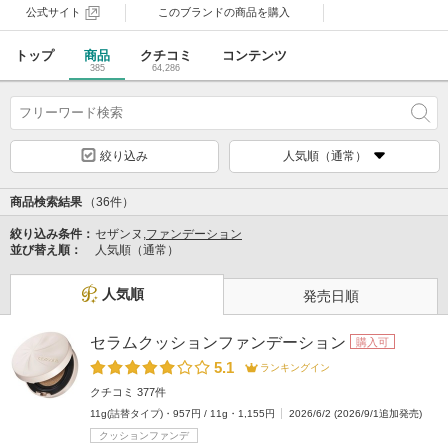
公式サイト
このブランドの
商品を購入
トップ
商品
クチコミ
コンテンツ
385
64,286
絞り込み
人気順（通常）
商品検索結果
（36件）
絞り込み条件：
セザンヌ,
ファンデーション
並び替え順：
人気順（通常）
人気順
発売日順
セラムクッションファンデーション
購入可
5.1
ランキングイン
クチコミ 377件
11g(詰替タイプ)・957円 / 11g・1,155円
2026/6/2 (2026/9/1追加発売)
クッションファンデ