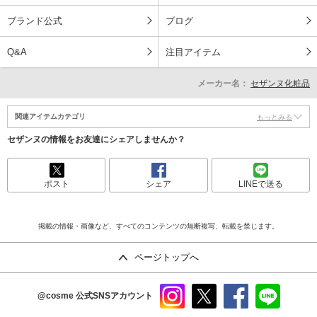
ブランド公式
ブログ
Q&A
注目アイテム
メーカー名：
セザンヌ化粧品
関連アイテムカテゴリ
もっとみる
セザンヌの情報をお友達にシェアしませんか？
ポスト
シェア
LINEで送る
掲載の情報・画像など、すべてのコンテンツの無断複写、転載を禁じます。
ページトップへ
@cosme
公式SNSアカウント
instag
x
faceb
line