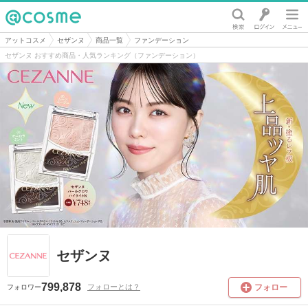
@cosme
アットコスメ
セザンヌ
商品一覧
ファンデーション
セザンヌ おすすめ商品・人気ランキング（ファンデーション）
セザンヌ
799,878
フォロー
フォローとは？
フォロワー