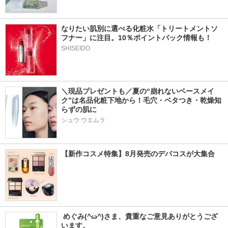
なりたい肌別に選べる化粧水「トリートメントソ
フナー」に注目。10％ポイントバック情報も！
SHISEIDO
＼現品プレゼントも／夏の“崩れないベースメイ
ク”は名品化粧下地から！毛穴・ベタつき・乾燥知
らずの肌に
シュウ ウエムラ
【新作コスメ特集】8月発売のデパコスが大集合
 めぐみ(^ω^)さま、貴重なご意見ありがとうござ
います。