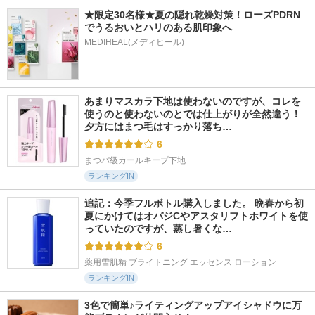
★限定30名様★夏の隠れ乾燥対策！ローズPDRN
でうるおいとハリのある肌印象へ
MEDIHEAL(メディヒール)
あまりマスカラ下地は使わないのですが、コレを
使うのと使わないのとでは仕上がりが全然違う！ 
夕方にはまつ毛はすっかり落ち…
6
まつパ級カールキープ下地
ランキングIN
追記：今季フルボトル購入しました。 晩春から初
夏にかけてはオバジCやアスタリフトホワイトを使
っていたのですが、蒸し暑くな…
6
薬用雪肌精 ブライトニング エッセンス ローション
ランキングIN
3色で簡単♪ライティングアップアイシャドウに万