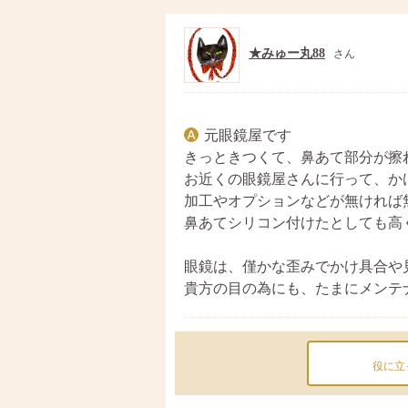
★みゅー丸88
さん
元眼鏡屋です
きっときつくて、鼻あて部分が擦
お近くの眼鏡屋さんに行って、か
加工やオプションなどが無ければ
鼻あてシリコン付けたとしても高く
眼鏡は、僅かな歪みでかけ具合や
貴方の目の為にも、たまにメンテ
役に立