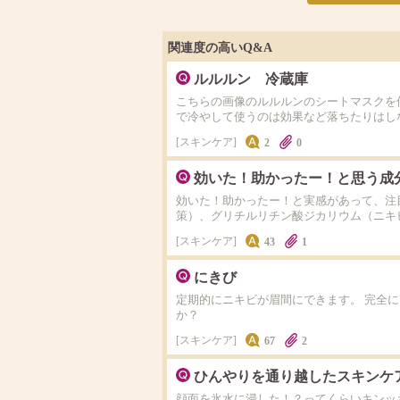
関連度の高いQ&A
ルルルン 冷蔵庫
こちらの画像のルルルンのシートマスクを
で冷やして使うのは効果など落ちたりはし
スキンケア
2
0
効いた！助かったー！と思う成
効いた！助かったー！と実感があって、注
策）、グリチルリチン酸ジカリウム（ニキ
スキンケア
43
1
にきび
定期的にニキビが眉間にできます。 完全
か？
スキンケア
67
2
ひんやりを通り越したスキンケ
顔面を氷水に浸した！？ってくらいキンッ