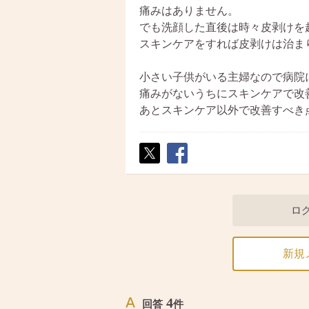
痛みはありません。
でも洗顔した直後は時々皮剥けを
スキンケアをすれば皮剥けは治ま
小さい子供がいる主婦なので病院
痛みがないうちにスキンケアで改
あとスキンケア以外で改善すべき
ポス
シェ
ト
ア
ロ
新規
4
回答
件