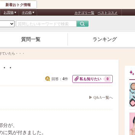
新着おトク情報
お買物
その他
カテゴリ一覧
ベストコスメ
質問一覧
ランキング
けていたら・・・
・・・
4
回答：
件
私も知りたい
0
Q&A一覧へ
部分が、
のに気が付きました。