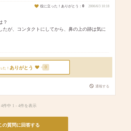
0
役に立った！ありがとう：
2006/6/3 10:18
は？
したが、コンタクトにしてから、鼻の上の跡は気に
0
ありがとう
った！
通報する
4件中
1
-
4
件を表示
この質問に回答する