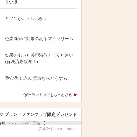
さい涙
ミノンかキュレルか？
色素沈着に効果のあるアイクリーム
効果のあった美容液教えてください
(解決済み歓迎！)
0
毛穴汚れ 赤み 貴方ならどうする
Q&Aランキングをもっとみる
ブランドファンクラブ限定プレゼント
月 1・9・17・24日 開催！】
(応募受付：08/01～08/08)