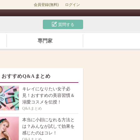
会員登録(無料)
ログイン
質問する
専門家
おすすめQ&Aまとめ
キレイになりたい女子必
見！おすすめの美容習慣＆
溺愛コスメを伝授！
Q&Aまとめ
本当に小顔になれる方法と
は？みんなが試して効果を
感じたのはコレ！
Q&Aまとめ