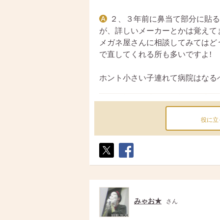
２、３年前に鼻当て部分に貼る
が、詳しいメーカーとかは覚えてませ
メガネ屋さんに相談してみてはど
で直してくれる所も多いですよ!
ホント小さい子連れて病院はなる
役に立
ポス
シェ
ト
ア
みゃお★
さん