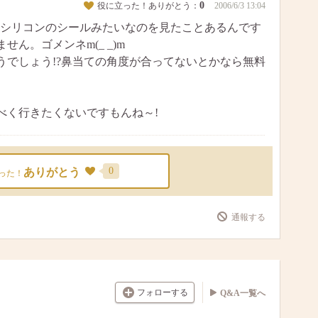
0
役に立った！ありがとう：
2006/6/3 13:04
シリコンのシールみたいなのを見たことあるんです
ん。ゴメンネm(_ _)m
うでしょう!?鼻当ての角度が合ってないとかなら無料
べく行きたくないですもんね～!
0
ありがとう
った！
通報する
フォローする
Q&A一覧へ