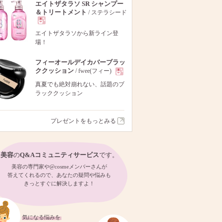
エイトザタラソ SR シャンプー
＆トリートメント
/ ステラシード
現
エイトザタラソから新ライン登
場！
品
フィーオールデイカバーブラッ
ククッション
/ fwee(フィー)
現
真夏でも絶対崩れない、話題のブ
ラッククッション
品
プレゼントをもっとみる
美容
の
Q&Aコミュニティサービス
です。
美容の専門家や@cosmeメンバーさんが
答えてくれるので、あなたの疑問や悩みも
きっとすぐに解決しますよ！
気になる悩みを