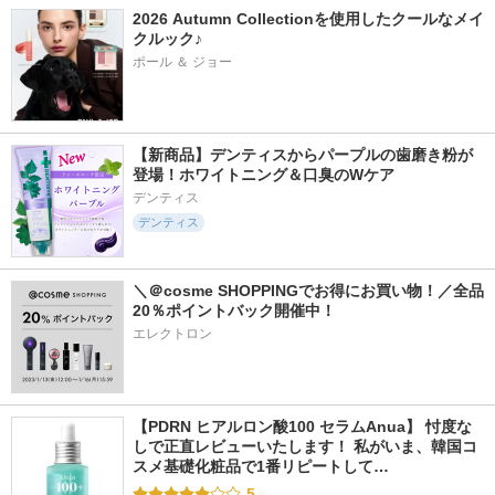
2026 Autumn Collectionを使用したクールなメイ
クルック♪
ポール ＆ ジョー
【新商品】デンティスからパープルの歯磨き粉が
登場！ホワイトニング＆口臭のWケア
デンティス
デンティス
＼＠cosme SHOPPINGでお得にお買い物！／全品
20％ポイントバック開催中！
エレクトロン
【PDRN ヒアルロン酸100 セラムAnua】 忖度な
しで正直レビューいたします！ 私がいま、韓国コ
スメ基礎化粧品で1番リピートして…
5