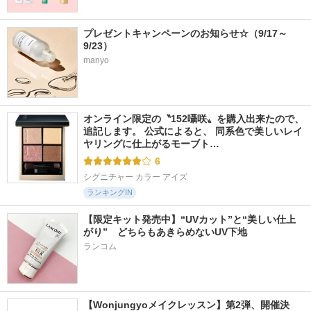
プレゼントキャンペーンのお知らせ☆（9/17～
9/23）
manyo
オンライン限定の〝152囁咲〟を購入出来たので、
追記します。 公式によると、 同系色で美しいレイ
ヤリングに仕上がるモーブト…
6
シグニチャー カラー アイズ
ランキングIN
【限定キット発売中】“UVカット”と“美しい仕上
がり”　どちらもあきらめないUV下地
ランコム
【Wonjungyoメイクレッスン】第2弾、開催決