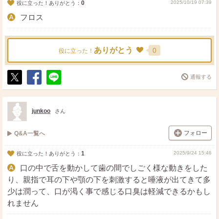
0
2025/10/19 07:39
役に立った！ありがとう：
フロス
ありがとう
0
役に立った！
通報する
ポ
シ
送
ス
ェ
る
ト
ア
junkoo
さん
フォロー
Q&A一覧へ
1
2025/9/24 15:46
役に立った！ありがとう：
口の中で舌を動かして歯の間でしごく様な動きをした
り、親指で耳の下や顎の下を刺激すると唾液が出てきて多
少は潤って、口が渇く事で感じる口臭は軽減できるかもし
れません