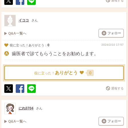
通報する
ポ
シ
送
ス
ェ
る
ト
ア
イココ
さん
フォロー
Q&A一覧へ
0
2024/2/10 17:57
役に立った！ありがとう：
歯医者で診てもらうことをお勧めします。
ありがとう
0
役に立った！
通報する
ポ
シ
送
ス
ェ
る
ト
ア
にれ0704
さん
フォロー
Q&A一覧へ