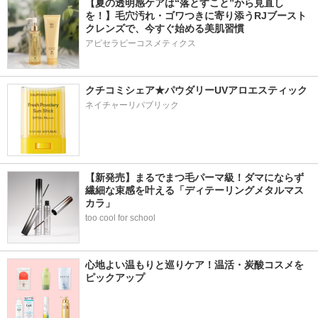
【夏の透明感ケアは“落とすこと”から見直し
を！】毛穴汚れ・ゴワつきに寄り添うRJブースト
クレンズで、今すぐ始める美肌習慣
アピセラピーコスメティクス
クチコミシェア★パウダリーUVアロエスティック
ネイチャーリパブリック
【新発売】まるでまつ毛パーマ級！ダマにならず
繊細な束感を叶える「ディテーリングメタルマス
カラ」
too cool for school
心地よい温もりと巡りケア！温活・炭酸コスメを
ピックアップ