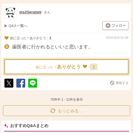
ス
ェ
る
ト
ア
ms2Geratoni
さん
フォロー
Q&A一覧へ
1
2022/11/5 01:36
役に立った！ありがとう：
歯医者に行かれるといいと思います。
ありがとう
1
役に立った！
通報する
ポ
シ
送
ス
ェ
る
ト
ア
70件中
1
-
11
件を表示
もっとみる…
おすすめQ&Aまとめ