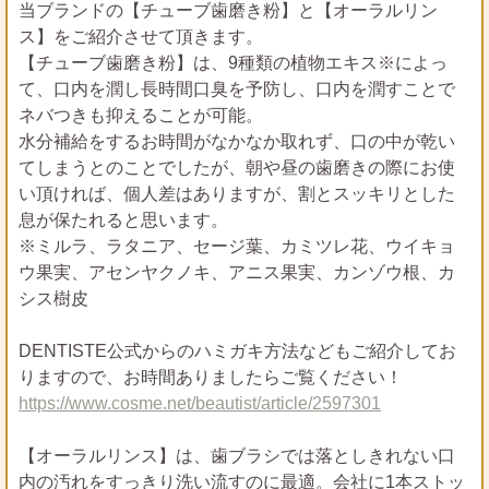
当ブランドの【チューブ歯磨き粉】と【オーラルリン
ス】をご紹介させて頂きます。
【チューブ歯磨き粉】は、9種類の植物エキス※によっ
て、口内を潤し長時間口臭を予防し、口内を潤すことで
ネバつきも抑えることが可能。
水分補給をするお時間がなかなか取れず、口の中が乾い
てしまうとのことでしたが、朝や昼の歯磨きの際にお使
い頂ければ、個人差はありますが、割とスッキリとした
息が保たれると思います。
※ミルラ、ラタニア、セージ葉、カミツレ花、ウイキョ
ウ果実、アセンヤクノキ、アニス果実、カンゾウ根、カ
シス樹皮
DENTISTE公式からのハミガキ方法などもご紹介してお
りますので、お時間ありましたらご覧ください！
https://www.cosme.net/beautist/article/2597301
【オーラルリンス】は、歯ブラシでは落としきれない口
内の汚れをすっきり洗い流すのに最適。会社に1本ストッ