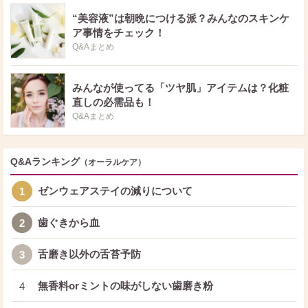
“美容液”は朝晩につける派？みんなのスキンケ
ア事情をチェック！
Q&Aまとめ
みんなが使ってる「ツヤ肌」アイテムは？化粧
直しの必需品も！
Q&Aまとめ
Q&Aランキング
（オーラルケア）
ゼンウェアステイの減りについて
1
歯ぐきから血
2
舌磨き以外の舌苔予防
3
無香料orミントの味がしない歯磨き粉
4