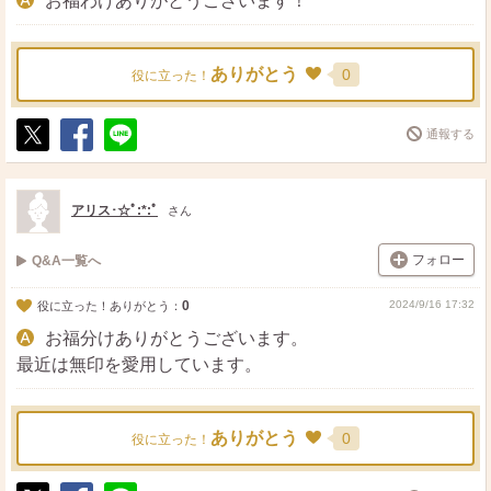
お福わけありがとうございます！
ありがとう
0
役に立った！
通報する
ポ
シ
送
ス
ェ
る
ト
ア
アリス･☆ﾟ:*:ﾟ
さん
フォロー
Q&A一覧へ
0
2024/9/16 17:32
役に立った！ありがとう：
お福分けありがとうございます。
最近は無印を愛用しています。
ありがとう
0
役に立った！