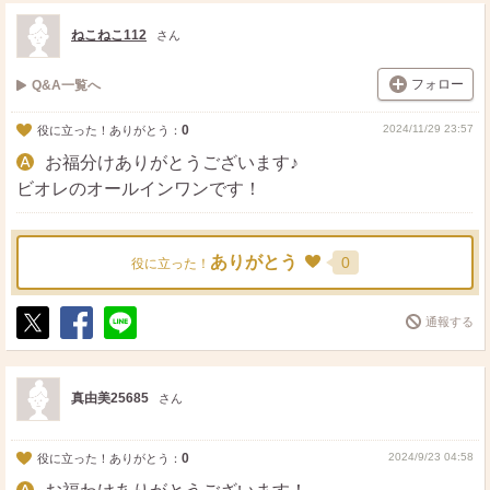
ス
ェ
る
ト
ア
ねこねこ112
さん
フォロー
Q&A一覧へ
0
2024/11/29 23:57
役に立った！ありがとう：
お福分けありがとうございます♪
ビオレのオールインワンです！
ありがとう
0
役に立った！
通報する
ポ
シ
送
ス
ェ
る
ト
ア
真由美25685
さん
0
2024/9/23 04:58
役に立った！ありがとう：