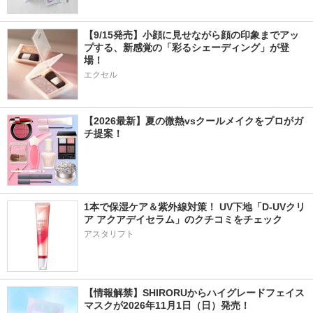
【9/15発売】小顔に見せながら顔の印象までアッ
プする、新感覚の「彩るシェーディング」が登
場！
エクセル
【2026最新】夏の微熱vsクールメイクをプロがガ
チ提案！
1本で保湿ケア＆紫外線対策！ UV下地「D-UVクリ
ア アクアデイセラム」のクチコミをチェック
アスタリフト
【情報解禁】SHIRORUからハイグレードフェイス
マスクが2026年11月1日（日）発売！