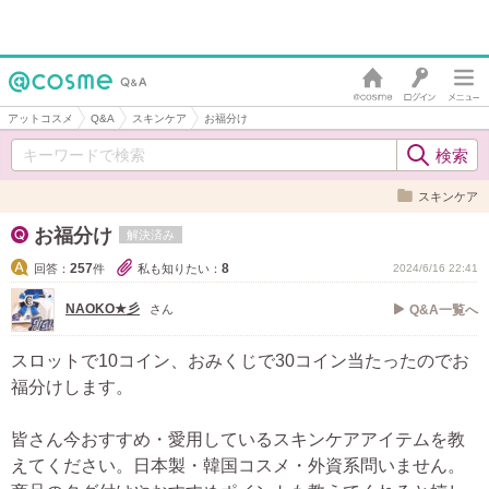
アットコスメ
Q&A
スキンケア
お福分け
スキンケア
お福分け
解決済み
257
8
回答：
件
私も知りたい：
2024/6/16 22:41
NAOKO★彡
さん
Q&A一覧へ
スロットで10コイン、おみくじで30コイン当たったのでお
福分けします。
皆さん今おすすめ・愛用しているスキンケアアイテムを教
えてください。日本製・韓国コスメ・外資系問いません。