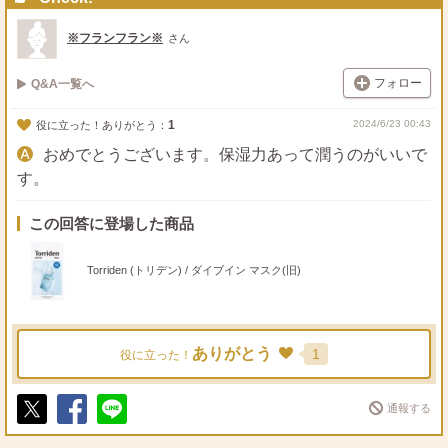
※フランフラン※
さん
フォロー
Q&A一覧へ
1
2024/6/23 00:43
役に立った！ありがとう：
おめでとうございます。保湿力あって潤うのがいいで
す。
この回答に登場した商品
Torriden (トリデン) / ダイブイン マスク(旧)
ありがとう
1
役に立った！
通報する
ポ
シ
送
ス
ェ
る