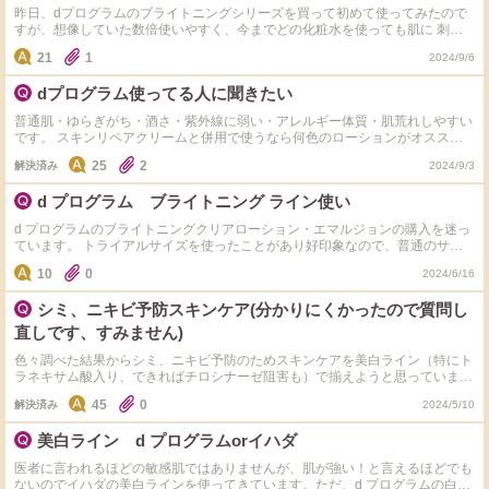
昨日、dプログラムのブライトニングシリーズを買って初めて使ってみたので
すが、想像していた数倍使いやすく、今までどの化粧水を使っても肌に 刺激
というか、しみる感じがあったのにこれはなかったです。 塗った後の感触も
21
1
2024/9/6
好みでした。 美白効果もあるということでこの化粧水を選んだのですが、乳
液（エマルジョン）も揃えて使ったほうが効果はありますか？ 今は化粧水の
dプログラム使ってる人に聞きたい
あとに鎮静効果のあるパックを使い、そのあとに以前から使い続けているクリ
ームを使用しています。
普通肌・ゆらぎがち・酒さ・紫外線に弱い・アレルギー体質・肌荒れしやすい
です。 スキンリペアクリームと併用で使うなら何色のローションがオススメ
ですか？ 気になる悩みとして挙げるなら鼻と頬の毛穴、薄いシミ(予防も)、あ
25
2
解決済み
2024/9/3
とは酒さ特有の赤みなどです。 白も気になってはいますが…無難にピンクか
青で悩んでます ◯色は保湿が足りないなどマイナスポイントもあれば教えて
d プログラム ブライトニング ライン使い
ください！
d プログラムのブライトニングクリアローション・エマルジョンの購入を迷っ
ています。 トライアルサイズを使ったことがあり好印象なので、普通のサイ
ズも買おうかなと思っていますが、なんせお値段が少々するので（エリクシー
10
0
2024/6/16
ルより容量が少なく値段が高い…）、ためらっています(T T) そこで、購入を
後押しするような、この2つのアイテムの良いところを教えてくださ
シミ、ニキビ予防スキンケア(分かりにくかったので質問し
い、！！！みなさんの実感をお聞きしたいです！
直しです、すみません)
色々調べた結果からシミ、ニキビ予防のためスキンケアを美白ライン（特にト
ラネキサム酸入り、できればチロシナーゼ阻害も）で揃えようと思っています
気になってるラインの化粧水をタグ付けしておきます！ それ以外でも構いま
45
0
解決済み
2024/5/10
せん。おすすめ教えてください サラッとしたテクスチャが好きなのでHAKU除
外しています 過去に使って効果なかった経験からメラノCCとキュレルも除外
美白ライン d プログラムorイハダ
です！ よろしくお願いします！
医者に言われるほどの敏感肌ではありませんが、肌が強い！と言えるほどでも
ないのでイハダの美白ラインを使ってきています。ただ、d プログラムの白も