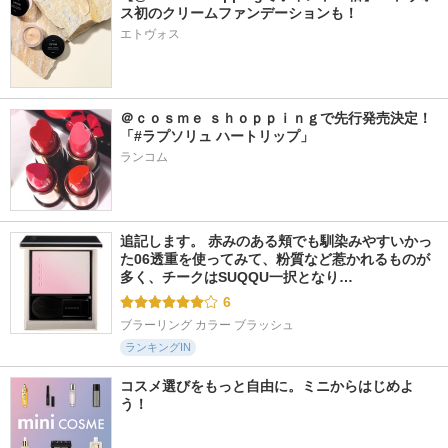
ス初のクリームファンデーションも！
エトヴォス
＠ｃｏｓｍｅ ｓｈｏｐｐｉｎｇで先行発売決定！
「#ラプソリュ ハートリップ」
ランコム
追記します。 赤みのある頬でも馴染みやすいかっ
た06透重を使ってみて、粉質など惹かれるものが
多く、チークはSUQQU一択となり…
6
ブラーリング カラー ブラッシュ
ランキングIN
コスメ選びをもっと自由に。ミニからはじめよ
う！