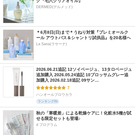
グ『毛穴クリアオイル』
＊6月8日(日)まで＊うねり対策『プレミオールク
ール アウトバス＆シャントリ試供品』を20名様へ
La Sana(ラサーナ)
2026.06.21追記 12ソイベージュ、13タロベージュ
追加購入 2026.05.24追記 10ブロッサムグレー追
加購入 2026.02.18追記 09サン…
7
ハンオールブロウカラ
ランキングIN
秋の「寒暖差」による乾燥ケアに！化粧水5種が試
せる限定セットも登場♪
d プログラム