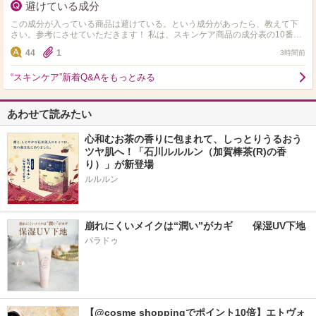
避けている成分
この成分が入っている商品は避けている。という成分があったら、教えて下
さい。参考にさせていただきます！ 私は、スキンケア商品の成分表の10番目
以内にアルコール、エタノール、セタノールが入ってい…
44
1
3時間前
“スキンケア”新着Q&Aをもっとみる
あわせて読みたい
心和むお茶の香りに包まれて、しっとりうるおう
ツヤ肌へ！「石川ルルルン（加賀棒茶(R)の香
り）」が新登場
崩れにくいメイクは“潤い”がカギ　　保湿UV下地
パラドゥ
【@cosme shoppingでポイント10倍】エトヴォ