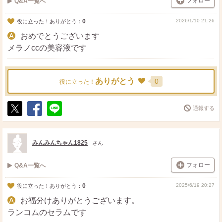
フォロー
Q&A一覧へ
0
2026/1/10 21:26
役に立った！ありがとう：
おめでとうございます
メラノccの美容液です
ありがとう
0
役に立った！
通報する
ポ
シ
送
ス
ェ
る
ト
ア
みんみんちゃん1825
さん
フォロー
Q&A一覧へ
0
2025/6/19 20:27
役に立った！ありがとう：
お福分けありがとうございます。
ランコムのセラムです