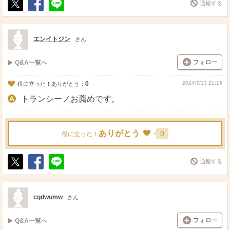
通報する
ポ
シ
送
ス
ェ
る
ト
ア
エンイトジン
さん
フォロー
Q&A一覧へ
0
2024/7/13 21:15
役に立った！ありがとう：
トランシーノお薦めです。
ありがとう
0
役に立った！
通報する
ポ
シ
送
ス
ェ
る
ト
ア
cgdwumw
さん
フォロー
Q&A一覧へ