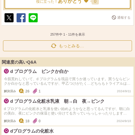
ありがとう
0
役に立った！
通報する
ポ
シ
送
ス
ェ
る
ト
ア
257件中
1
-
11
件を表示
もっとみる…
関連度の高いQ&A
d プログラム ピンクか白か
今肌荒れしていて、d プログラムを現品で買うか迷っています。買うならピン
クか白かなと思っているんですが、甲乙つけがたく…どちらもトライアルは使
ったことがあり、どちらかというとピンクのほうが肌荒れ収まる感じはしたか
26
1
解決済み
2024/9/11
な？と思うのですが、シミそばかすができやすいため化粧水乳液も美白系のも
のを使った方がいいのかな～と思い、悩んでいます。 d白のほうが500円高い
d プログラム化粧水乳液 朝→白 夜→ピンク
ので、ならその分良い美白美容液買った方がいいのかな？なんてことも考えて
います。 どちらも使ったことのある方がいらっしゃいましたらぜひ感想など
d プログラムの化粧水と乳液を使い始めようかなと思ってるんですが、朝に白
お願いします。
の美白、夜にピンクの保湿と使い分けてる方っていらっしゃったりします
か…？ 美白もしたいのですが乾燥も気になるのでいいとこ取りしたいなと思
18
0
解決済み
2024/9/10
ってこの方法で行ってみようかと！ もしこういう使い分けしてる方いました
ら感想など教えていただきたいです！！
dプログラムの化粧水