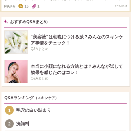
気になって、トライアルセットを今使ってみているところです！特に肌トラブ
15
1
解決済み
2024/3/4
ルなくいい感じですが、このままイハダで行くかd プロに乗り換えてみるか迷
います… 悩みは毛穴のちょっとした開きとニキビ跡の赤みです。20代前半で
す。 美容液が美白重視なので化粧水乳液をどこまで本気の美白にするか…迷
いますが、今はイハダとd プロで迷っています！ 使ったことある方、どちらが
おすすめQ&Aまとめ
おすすめか教えてください！なるべく短文ではなくポイントも教えてくださ
い！
“美容液”は朝晩につける派？みんなのスキンケ
ア事情をチェック！
Q&Aまとめ
本当に小顔になれる方法とは？みんなが試して
効果を感じたのはコレ！
Q&Aまとめ
Q&Aランキング
（スキンケア）
毛穴の白い詰まり
1
洗顔料
2