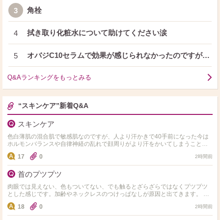
角栓
3
拭き取り化粧水について助けてください涙
4
オバジC10セラムで効果が感じられなかったのですが…
5
Q&Aランキングをもっとみる
“スキンケア”新着Q&A
スキンケア
色白薄肌の混合肌で敏感肌なのですが、人より汗かきで40手前になった今は
ホルモンバランスや自律神経の乱れで顔周りがより汗をかいてしまうこと
と、毎日のエアコンで内側が乾いている感じがします。同じような…
17
0
2時間前
首のプツプツ
肉眼では見えない、色もついてない、でも触るとざらざらではなくプツプツ
とした感じです。加齢やネックレスのつけっぱなしが原因と出てきます。 皮
膚科へ行こうと思っていますが、同じような方、市販ではどの…
18
0
2時間前