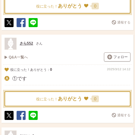
ありがとう
0
役に立った！
通報する
ポ
シ
送
ス
ェ
る
ト
ア
さら552
さん
フォロー
Q&A一覧へ
0
2025/3/12 14:12
役に立った！ありがとう：
①です
ありがとう
0
役に立った！
通報する
ポ
シ
送
ス
ェ
る
ト
ア