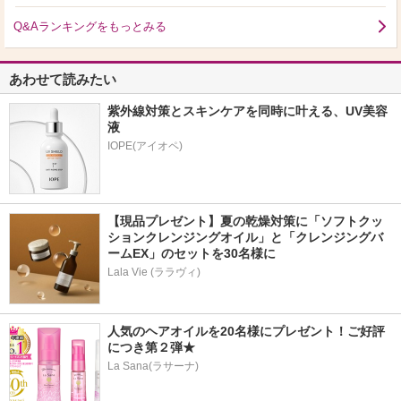
ん（スネ夫）に声優陣の刷新・交代の方針を伝えたことも週刊誌に書かれてい
ます。 大山さんや小原さんなどの声優さん側の気持ちを製作者サイドが汲み
Q&Aランキングをもっとみる
取って、それで製作者サイドも熟慮を重ねた結果、声優さん側の意向を尊重し
て声優交代を決定したという経緯があります。 声優交代当時、大山のぶ代さ
んは72歳で小原乃梨子さんも70歳でした。 70代でレギュラーの持ち役を続け
ることは体力的にも大変でしょうし、そういう背景とかも理解しないで、今で
あわせて読みたい
も声優交代に対して反対的な意見があるということでしょうか？ 大山のぶ代
さんが認知症になってしまったのは、大山さんがドラえもん役を降ろされてし
紫外線対策とスキンケアを同時に叶える、UV美容
まったと主張する人もいますが、あまりにも大山さんに対して失礼極まりない
液
話だと思います。 そもそも、無理矢理、役を降ろされたとか、一方的に製作
者が声優交代を決めたとかそういう主張をする人は何を考えているのだろうと
いう風に思います。 そもそも、大山さんや小原さんたちがまだ続けたい気持
ちがあれば、製作者サイドが声優陣の気持ちを無視する形で強引に声優交代と
いうことは間違いなく行わていなかったでしょう。
【現品プレゼント】夏の乾燥対策に「ソフトクッ
ションクレンジングオイル」と「クレンジングバ
ームEX」のセットを30名様に
Lala Vie (ララヴィ)
人気のヘアオイルを20名様にプレゼント！ご好評
につき第２弾★
La Sana(ラサーナ)