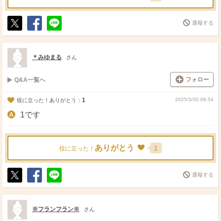
通報する
ポ
シ
送
ス
ェ
る
ト
ア
＊みゆまる
さん
フォロー
Q&A一覧へ
1
2025/3/30 08:54
役に立った！ありがとう：
1です
ありがとう
1
役に立った！
通報する
ポ
シ
送
ス
ェ
る
ト
ア
※フランフラン※
さん