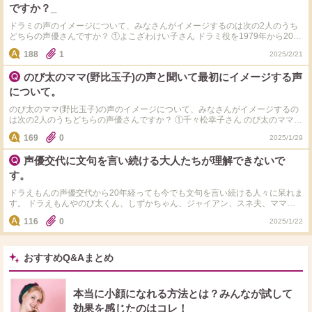
制作スタッフや監督、準レギュラー声優の50代の声優陣の交代までする必要が
全員交代が決定し、翌年2005年(当時58歳)で、ドラえもん役の大山のぶ代さ
ですか？_
本当にあったんでしょうか？ ちなみに、ドラえもん、のび太、しずか、ジャ
ん、のび太役の小原乃梨子さん、しずか役の野村道子さんと同じタイミングで
イアン、スネ夫のレギュラー声優の2005年当時の平均年齢は69歳でした。 ド
青木和代さんもジャイ子役を降板することが決定。 2005年3月いっぱいでジャ
ドラミの声のイメージについて、みなさんがイメージするのは次の2人のうち
ラえもん 大山のぶ代さん 72歳 のび太 小原乃梨子さん 70歳 しずか 野村道
イ子役を降板。 ②山崎バニラさん 2005年から青木和代さんに代わり2代目ジ
どちらの声優さんですか？ ①よこざわけい子さん ドラミ役を1979年から2005
子さん 67歳 ジャイアン たてかべ和也さん 71歳 スネ夫 肝付兼太さん 70
ャイ子役の声優に就任。 今年(2025年)で、山崎バニラさんがジャイアン(剛田
年まで26年担当。 「ドラえもん」で共演していたドラえもん役・大山のぶ代
188
1
2025/2/21
歳 ドラえもん、のび太、しずか、ジャイアン、スネ夫のレギュラー声優＋の
武)の妹・ジャイ子役を演じて20年目
さんが2001年頃に高齢を理由に降板を申し入れたことがきっかけで、ドラえ
び太のママとのび太のパパの7人の声優交代だけで良かったと思います。 スネ
もんの声優陣の刷新が決定。 結果的に製作スタッフ陣と声優陣の長期の話し
のび太のママ(野比玉子)の声と聞いて最初にイメージする声
夫のママ、ジャイアンのママ、のび太の担任の先生、ドラミちゃんの声優陣は
合いの結果、2004年の春に正式にドラえもんの声優全員交代が決定し、翌年
年齢的にもまだまだ続投できたと思います。
2005年(当時53歳)で、ドラえもん役の大山のぶ代さん、のび太役の小原乃梨子
について。
さん、しずか役の野村道子さんと同じタイミングでよこざわけい子さんもドラ
ミ役を降板することが決定。 2005年3月いっぱいでドラミ役を降板。 ②千秋
のび太のママ(野比玉子)の声のイメージについて、みなさんがイメージするの
さん 2005年からよこざわけい子さんに代わり2代目ドラミ役の声優に就任。
は次の2人のうちどちらの声優さんですか？ ①千々松幸子さん のび太のママ
今年(2025年)で、千秋さんがのび太のドラミ役を演じて20年目 ちなみに、千
(野比玉子)役を1979年から2005年まで26年担当。 「ドラえもん」で共演して
169
0
2025/1/29
秋さんは現在53歳であり、よこざわけい子さんがドラミ役を降板した年齢と同
いたドラえもん役・大山のぶ代さんが2001年頃に高齢を理由に降板を申し入
じ年齢。
れたことがきっかけで、ドラえもんの声優陣の刷新が決定。 結果的に製作ス
声優交代に文句を言い続ける大人たちが理解できないで
タッフ陣と声優陣の長期の話し合いの結果、2004年の春に正式にドラえもん
の声優全員交代が決定し、翌年2005年(当時68歳)で、ドラえもん役の大山のぶ
す。
代さん、のび太役の小原乃梨子さん、しずか役の野村道子さんと同じタイミン
グで千々松幸子さんものび太のママ(野比玉子)役を降板することが決定。
ドラえもんの声優交代から20年経っても今でも文句を言い続ける人々に呆れま
2005年3月いっぱいでのび太のママ(野比玉子)役を降板。 ②三石琴乃さん
す。 ドラえもんやのび太くん、しずかちゃん、ジャイアン、スネ夫、ママ、
2005年から千々松幸子さんに代わり2代目のび太のママ(野比玉子)役の声優に
パパ、ドラミ、先生など「ドラえもん」の声が変わって20年が経ちましたが、
116
0
2025/1/22
就任。 今年(2025年)で、三石琴乃さんがのび太のママ(野比玉子)役を演じて20
20年も経った今でも否定派の人達がいますが、どうして声優交代から20年経
年目。
っても今の声に文句を言う人々の気持ちが全く理解できないです。 そこまで
大山のぶ代さんのドラえもんの声や、や小原乃梨子さんのび太くんの声にこだ
わり続けるんでしょうか？ そもそも、声優交代は大山のぶ代さんや小原乃梨
おすすめQ&Aまとめ
子さんなど声優さん側から「自分たちが元気な間に計画的に役をバトンタッチ
したい。」降板を申し入れたことがきっかけで、大山さんや小原さんなどの声
優さん側の気持ちを製作者サイドが汲み取って、それで声優さん側の意向を尊
本当に小顔になれる方法とは？みんなが試して
重して声優交代が決まった話なのにも関わらず、いつまでも「大山さんのドラ
効果を感じたのはコレ！
えもんの声が良かった。」、「小原さんののび太の声が良かった。」と主張し