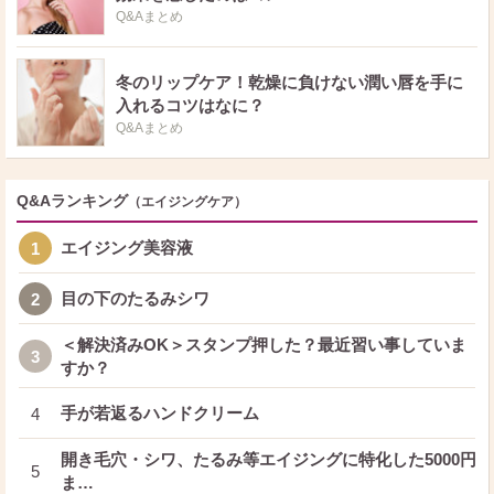
続けるのは大山さんや小原さんの気持ちを無視しているのと同じですよね？
Q&Aまとめ
大山さんがドラえもん役を降板した後に、大山さんがドラえもんが放送25周年
目に入った2003年頃に、メディアがドラえもんの声優陣の平均年齢が70歳と
いう記事が出た際に、声優陣で話し合い、そろそろ卒業して若い世代に譲ると
いう話が出始めたと仰っていました。 また、ドラえもんという番組は複数の
冬のリップケア！乾燥に負けない潤い唇を手に
製作会社や多くのスポンサーが関わる番組で、それが理由で声優側が卒業（降
入れるコツはなに？
板）を申し入れても、すぐに交代が容認されなかったというニュアンスの発言
も大山さんはされていました。 声優交代当時、大山のぶ代さんは72歳で小原
Q&Aまとめ
乃梨子さんも70歳でした。 少し前に、大山のぶ代さんがドラえもんの声を引
退するに至った経緯が週刊誌の記事で特集されていました。 当初、製作者側
は、大山のぶ代の声を50音すべて録音して合成する案と、オーディションで他
の声優さんを決める案の2つの案が提示され、それを知ったドラえもん役の大
Q&Aランキング
（エイジングケア）
山のぶ代さんにも相談したそうです。 大山さんは夫の砂川さんに、「合成な
んかじゃなくて、あの子（ドラえもん）の気持ちを理解してくれる人に託した
いの」と気持ちを吐露したことが週刊誌に書かれていました。 ドラえもんの
エイジング美容液
1
声優交代は、色々な人が真剣にドラえもんという素晴らしい番組をどう次の世
代に繋いでいくのかを考えた末の、声優交代だったと思います。 週刊誌の記
事に、大山さんが2001年に直腸がんで入院して、手術でがんが完治した際の
目の下のたるみシワ
2
大山のぶ代さんの心境が記載されていました。 「私がまた今回のように、急
に入院したり、突然倒れたりしたら、迷惑がかかっちゃうでしょ。だったら、
元気なうちに自分から辞めちゃったほうがいいんじゃないかなって思い始め
＜解決済みOK＞スタンプ押した？最近習い事していま
3
て……」 大山さんが最初にドラえもんの声を降板する意向を示した3年後の
すか？
2004年、大山さんは夫の砂川さんに以下の様に言ったそうです。 「ドラえも
んを、今度は本当に辞めようと思ってるの」 それに対して、夫の砂川さん
は、「そうだね、ペコ。もう君は十分やりきったんじゃないのかい。しばら
手が若返るハンドクリーム
4
く、ゆっくりすればいいよ」と仰ったそうです。(※ペコというのは大山さんの
あだ名だそうです。) 上記の大山さんご夫妻のやりとりも週刊誌の記事に書か
れています。 また、製作者サイドはまず初めに大山のぶ代さんに声優交代の
開き毛穴・シワ、たるみ等エイジングに特化した5000円
5
案を相談し、大山さんが受諾し、そしてその後に小原さん（のび太くん）や野
ま…
村道子さん（しずかちゃん）、たてかべ和也さん（ジャイアン）、肝付兼太さ