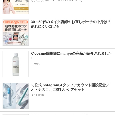
リジュラン(REJURAN COSMETICS)
30～50代のメイク講師のお直しポーチの中身は？
崩れにくいコツも
＠cosme編集部にmanyoの商品が紹介されました
♪
manyo
＼公式Instagramスタッフアカウント開設記念／
オトナの目元に嬉しいケアセット
Bio Lucia