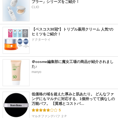
ブラー」シリーズをご紹介！
CLIO
【ベスコス30冠*】トリプル薬用クリーム 人気*の
ヒミツをご紹介！
ドクターケイ
＠cosme編集部に魔女工場の商品が紹介されまし
た♪
manyo
低価格の域を超えた厚みと肌あたり。 どんなファ
ンデにもマルチに対応する、1個持ってて損なしの
万能パフ。 【質感とコストパ…
5
マルチファンデパフ ２Ｐ