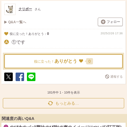
ス
ェ
る
ト
ア
クリボー
さん
フォロー
Q&A一覧へ
0
2025/2/26 17:36
役に立った！ありがとう：
①です
ありがとう
0
役に立った！
通報する
ポ
シ
送
ス
ェ
る
ト
ア
181件中
1
-
10
件を表示
もっとみる…
関連度の高いQ&A