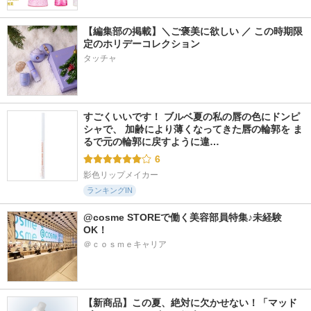
【編集部の掲載】＼ご褒美に欲しい ／ この時期限
定のホリデーコレクション
タッチャ
すごくいいです！ ブルベ夏の私の唇の色にドンピ
シャで、 加齢により薄くなってきた唇の輪郭を ま
るで元の輪郭に戻すように違…
6
影色リップメイカー
ランキングIN
@cosme STOREで働く美容部員特集♪未経験
OK！
＠ｃｏｓｍｅキャリア
【新商品】この夏、絶対に欠かせない！「マッド