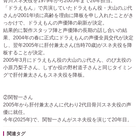
骨川スネ夫役を1979年から2005年まで26年担当。
「ドラえもん」で共演していたドラえもん役・大山のぶ代
さんが2001年頃に高齢を理由に降板を申し入れたことがき
っかけで、ドラえもんの声優陣の刷新が決定。
結果的に製作スタッフ陣と声優陣の長期の話し合いの結
果、2004年の春に正式にドラえもんの声優全員交代が決定
し、翌年2005年に肝付兼太さん(当時70歳)がスネ夫役を降
板することが決定。
2005年3月にドラえもん役の大山のぶ代さん、のび太役の
小原乃梨子さん、しずか役の野村道子さんと同じタイミン
グで肝付兼太さんもスネ夫役を降板。
②関智一さん
2005年から肝付兼太さんに代わり2代目骨川スネ夫役の声
優に就任。
今年(2025年)で、関智一さんがスネ夫役を演じて20年目。
関連タグ