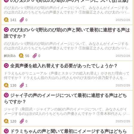
のび太のパパ(野比のび助)の声のイメージについて(訂正版)
のび太のパパ(野比のび助)の声のイメージについて、みなさんがイメージする
のは次の2人のうちどちらの声優さんですか？ ①加藤正之さん のび太のパパ
(野比のび助)役を1979年から1992年まで13年担当。 病気を理由に1992年にの
141
0
2025/2/26
び太のパパ(野比のび助)役を降板。 ②中庸助さん 1992年から加藤正之さんに
代わり、のび太のパパ(野比のび助)役を2005年まで13年担当。 「ドラえも
のび太のパパ(野比のび助)の声と聞いて最初に連想する声は
ん」で共演していたドラえもん役・大山のぶ代さんが2001年頃に高齢を理由
に降板を申し入れたことがきっかけで、ドラえもんの声優陣の刷新が決定。
誰ですか？
結果的に製作スタッフ陣と声優陣の長期の話し合いの結果、2004年の春に正
式にドラえもんの声優全員交代が決定し、翌年2005年(当時75歳)で、ドラえも
のび太のパパ(野比のび助)の声のイメージについて、みなさんがイメージする
ん役の大山のぶ代さん、のび太役の小原乃梨子さん、しずか役の野村道子さん
のは次の2人のうちどちらの声優さんですか？ ①加藤正之さん のび太のパパ
と同じタイミングで中庸助さんものび太のパパ(野比のび助)を降板することが
(野比のび助)役を1979年から1992年まで13年担当。 病気を理由に1992年にの
56
0
解決済み
2025/2/26
決定。 2005年3月いっぱいで1992年から13年間演じ続けたのび太のパパ(野比
び太のパパ(野比のび助)役を降板。 ②中庸助さん 1992年から加藤正之に代わ
のび助)役降板。 ③松本保典さん 2005年から中庸助さんに代わり3代目のび太
り、のび太のパパ(野比のび助)役を2005年まで13年担当。 「ドラえもん」で
全員声優を総入れ替えする必要があったでしょうか？
のパパ(野比のび助)役の声優に就任。 今年(2025年)で、松本保典さんがのび太
共演していたドラえもん役・大山のぶ代さんが2001年頃に高齢を理由に降板
のパパ(野比のび助)役を演じて20年目。 松本保典さんはのび太のパパ(野比の
を申し入れたことがきっかけで、ドラえもんの声優陣の刷新が決定。 結果的
ドラえもんがリニューアル（声優とスタッフの総入れ替え）がされた理由って
び助)役を歴代最長で演じている。
に製作スタッフ陣と声優陣の長期の話し合いの結果、2004年の春に正式にド
何ですか？ ドラえもん役の大山のぶ代さんやのび太役の小原乃梨子さんを始
ラえもんの声優全員交代が決定し、翌年2005年(当時75歳)で、ドラえもん役の
めとするレギュラー声優陣5人の声優さんが高齢化していたので、レギュラー
大山のぶ代さん、のび太役の小原乃梨子さん、しずか役の野村道子さんと同じ
130
1
2025/2/26
声優陣5人の交代は納得が行きますが、作画やBGM、また準レギュラー声優の
タイミングで中庸助さんものび太のパパ(野比のび助)を降板することが決定。
50代の声優陣まで交代となった意図が全く分かりません。 ドラミ役のよこざ
2005年3月いっぱいで1992年から13年間演じ続けたのび太のパパ(野比のび助)
ジャイ子の声のイメージについて最初に連想する声はどち
わけい子さんは降板当時の2005年時点で52歳でした。 ジャイアンのママ役の
役降板。 ③松本保典さん 2005年から青木和代さんに代わり3代目のび太のパ
青木和世さんは降板当時の2005年時点で57歳でした。 スネ夫のママ役の横尾
らですか？
パ(野比のび助)役の声優に就任。 今年(2025年)で、松本保典さんがのび太のパ
まりさんは降板当時の2005年時点で53歳でした。 しずかのママ役の松原雅子
パ(野比のび助)役を演じて20年目。 松本保典さんはのび太のパパ(野比のび助)
さんは降板当時の2005年時点で59歳でした。 のび太たちの担任の先生役は降
ジャイ子（剛田武・ジャイアンの妹)の声のイメージについて、みなさんがイ
役を歴代最長で演じている。
板当時の2005年時点で58歳でした。 のび太のママ役の千々松幸子さんは降板
メージするのは次の2人のうちどちらの声優さんですか？ ①青木和代さん ジャ
当時の2005年時点で67歳でした。 のび太のパパ役の中庸助さんは降板当時の
イ子役を1979年から2005年まで26年担当。 「ドラえもん」で共演していたド
120
0
2025/2/26
2005年時点で75歳でした。 また、大山ドラでテレビの監督（チーフディレク
ラえもん役・大山のぶ代さんが2001年頃に高齢を理由に降板を申し入れたこ
ター）兼映画シリーズの監督をしていた芝山努さんも当時64歳でしたがリニュ
とがきっかけで、ドラえもんの声優陣の刷新が決定。 結果的に製作スタッフ
ドラミちゃんの声と聞いて最初にイメージする声はどちら
ーアルに伴い、テレビシリーズからも映画シリーズからも降板されています。
陣と声優陣の長期の話し合いの結果、2004年の春に正式にドラえもんの声優