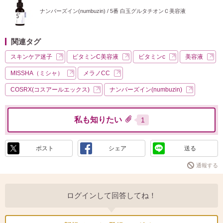
ナンバーズイン(numbuzin) / 5番 白玉グルタチオンＣ美容液
関連タグ
スキンケア迷子
ビタミンC美容液
ビタミンc
美容液
MISSHA（ミシャ）
メラノCC
COSRX(コスアールエックス)
ナンバーズイン(numbuzin)
私も知りたい
1
ポスト
シェア
送る
通報する
ログインして回答してね！