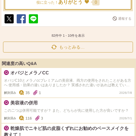
ありがとう
0
役に立った！
通報する
ポ
シ
送
ス
ェ
る
ト
ア
82件中
1
-
10
件を表示
もっとみる…
関連度の高いQ&A
オバジとメラノCC
オバジC10とメラノccプレミアムの美容液、両方の使用をされたことがある方
へ 使用感・効果の違いはありましたか？ 実感された違いがあれば教えていた
だきたいです。
35
1
解決済み
2026/7/8
美容液の併用
この二つは併用可能ですが？ また、どちらが先に使用した方が良いですか？
116
3
解決済み
2026/7/1
乾燥肌でニキビ肌の皮脂くずれにお勧めのベースメイクを
教えて！