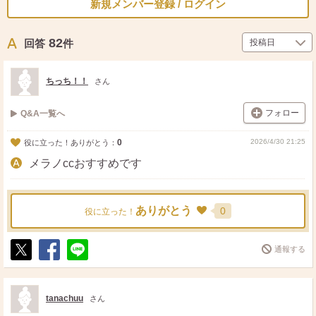
新規メンバー登録 / ログイン
82
回答
件
ちっち！！
さん
フォロー
Q&A一覧へ
0
2026/4/30 21:25
役に立った！ありがとう：
メラノccおすすめです
ありがとう
0
役に立った！
通報する
ポ
シ
送
ス
ェ
る
ト
ア
tanachuu
さん