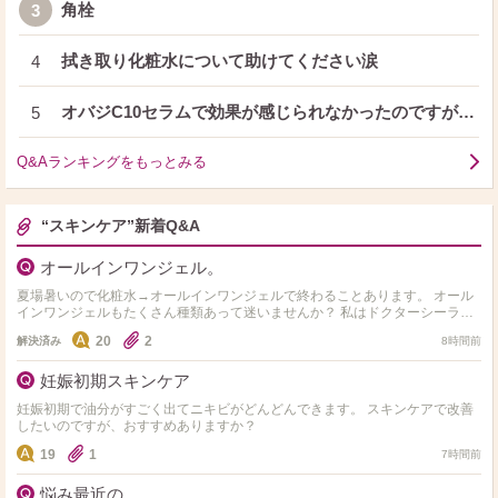
角栓
3
拭き取り化粧水について助けてください涙
4
オバジC10セラムで効果が感じられなかったのですが…
5
Q&Aランキングをもっとみる
“スキンケア”新着Q&A
オールインワンジェル。
夏場暑いので化粧水→オールインワンジェルで終わることあります。 オール
インワンジェルもたくさん種類あって迷いませんか？ 私はドクターシーラボ
のセンシティブジェル敏感肌用を使用してます。 オス…
20
2
解決済み
8時間前
妊娠初期スキンケア
妊娠初期で油分がすごく出てニキビがどんどんできます。 スキンケアで改善
したいのですが、おすすめありますか？
19
1
7時間前
悩み最近の