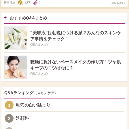
127
1
解決済み
2026/3/18
たら教えてくださいm(__)m
おすすめQ&Aまとめ
“美容液”は朝晩につける派？みんなのスキンケ
ア事情をチェック！
Q&Aまとめ
乾燥に負けないベースメイクの作り方！ツヤ肌
キープのコツはなに？
Q&Aまとめ
Q&Aランキング
（スキンケア）
毛穴の白い詰まり
1
洗顔料
2