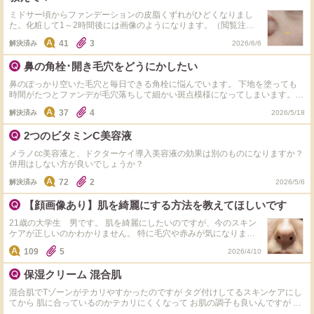
ミドサー頃からファンデーションの皮脂くずれがひどくなりまし
た。化粧して1～2時間後には画像のようになります。（閲覧注意
レベルでいろいろ汚いです） 元々混合肌のニキビ体質で、酸化亜
41
3
解決済み
2026/6/6
鉛フリー・グリセリンフリーをしていました。 年齢的に乾燥肌に
なったのかと思い、商品タグの保湿重視のスキンケアとメイクアイ
鼻の角栓･開き毛穴をどうにかしたい
テムに変えてみてもやっぱり崩れが改善しません。 もはや皮脂く
ずれ対策で合ってるのか、メイクの仕方がアホなのか、スキンケア
鼻のぽっかり空いた毛穴と毎日できる角栓に悩んでいます。 下地を塗っても
が死んでるのか、原因がゲシュタルト崩壊です。 メイクはスキン
時間がたつとファンデが毛穴落ちして細かい斑点模様になってしまいます。
ケア10分くらい置いて、一度ティッシュオフしてから、日焼け止
角栓も、毎晩オルビスのクレンジングでポロポロと角栓をとり、ｄプログラム
めなしで下地に入ってます。指でトントン塗り広げ、水で濡らした
37
4
解決済み
2026/5/18
の洗顔でダブル洗顔。たまに粉の酵素洗顔や弱いピーリング石鹸で角質のケア
スポンジでムラをなくし、ティッシュオフ。ファンデーションも同
も行っていますが、入浴後の鼻に白いぷつぷつが出てしまいます。 質問は２
様。 ツヤ肌を作りたくてパウダーは使用していません。ブラシし
2つのビタミンC美容液
つです。 毛穴を閉じさせる・角栓を作らせにくくするのによいスキンケア･美
っかりはたいて軽く乗せるだけでも粉ふいたり毛穴浮きしてしまっ
容法を教えてください。実際に使って改善したものを教えてください。 肌質
て… ①ニキビはいまだにできるのでできれば酸化亜鉛フリー・ゆ
メラノcc美容液と、ドクターケイ導入美容液の効果は別のものになりますか？
は乾燥肌ですが、角栓が毎日できてしまうのは混合肌なのでしょうか？ 参考
るグリセリンフリーは続けたい ②細かいシミやそばかすが多数あ
併用はしない方が良いでしょうか？
に現在のスキンケアをタグでつけます。全てのタグ品を毎回使用ではなく乳液
るのでカバー力は下げたくない ③イエベ という人間にお勧めのベ
やクリームはその時折で使用しています。敏感肌ぎみです。
72
2
ースメイクやコツを教えてください！ 今まで使ってうまく行かな
解決済み
2026/5/6
かった（粉をふく、イグアナ肌になる、乾燥ハゲ、ニキビできるな
ど）物↓ TIRTIR全般、セザンヌ全般、キャンメイクのマシュマロフ
【顔画像あり】肌を綺麗にする方法を教えてほしいです
ィニッシュパウダー、プリマヴィスタのスキンプロテクト皮脂崩れ
21歳の大学生 男です。 肌を綺麗にしたいのですが、今のスキン
防止下地とクッションファンデ、ポルジョのモイスチュアライジン
ケアが正しいのかわかりません。 特に毛穴や赤みが気になりま
グプライマー、エスティーローダーのダブルウェア、Diorのフォー
す。 クレンジングオイルとメラノ㏄は肌に合わなかったりヒリヒ
エヴァーフルイドスキンウェア 面倒臭くて申し訳ないのですが、
109
5
2026/4/10
リするので今は使っていません。現在は洗顔、化粧水、乳液、日焼
どうか皆様の経験と知恵をお授けください！！
け止め、だけ使っています。 一度近くの皮膚科に伺いましたが、
保湿クリーム 混合肌
赤みなどは美容外科の範囲になると言われました。赤ニキビの「べ
ピオ ウォッシュゲル」「ナジフロキサシンクリーム」は処方して
混合肌でTゾーンがテカリやすかったのですが タグ付けしてるスキンケアにし
いただきました。 おすすめの化粧品や方法があれば教えていただ
てから 肌に合っているのかテカリにくくなって お肌の調子も良いんですが 少
きたいです！よろしくお願いします。
し乾燥？する気がして物足りないです 混合肌にオススメの保湿クリーム あっ