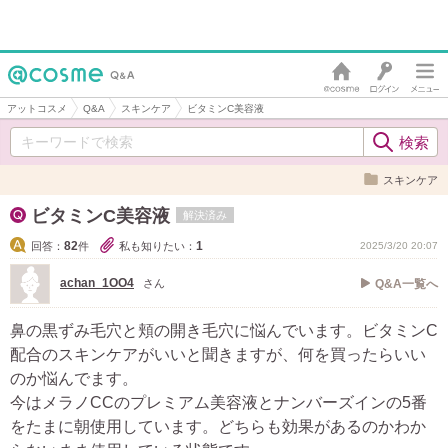
アットコスメ
Q&A
スキンケア
ビタミンC美容液
スキンケア
ビタミンC美容液
解決済み
82
1
回答：
件
私も知りたい：
2025/3/20 20:07
achan_1OO4
さん
Q&A一覧へ
鼻の黒ずみ毛穴と頬の開き毛穴に悩んでいます。ビタミンC
配合のスキンケアがいいと聞きますが、何を買ったらいい
のか悩んでます。
今はメラノCCのプレミアム美容液とナンバーズインの5番
をたまに朝使用しています。どちらも効果があるのかわか