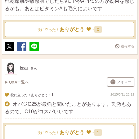
れ乾燥肌や敏感肌でしたらVCIPやAPPSの方が効果を感じ
るかも。あとはビタミンAも毛穴によいです
ありがとう
0
役に立った！
通報する
ポ
シ
送
ス
ェ
る
ト
ア
isyu
さん
フォロー
Q&A一覧へ
1
2025/5/11 22:12
役に立った！ありがとう：
オバジC25が最強と聞いたことがあります。刺激もあ
るので、C10がコスパいいです
ありがとう
1
役に立った！