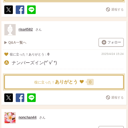
通報する
ポ
シ
送
ス
ェ
る
ト
ア
risa4582
さん
フォロー
Q&A一覧へ
0
2025/4/24 15:24
役に立った！ありがとう：
ナンバーズイン(*ﾟvﾟ*)
ありがとう
0
役に立った！
通報する
ポ
シ
送
ス
ェ
る
ト
ア
nonchan44
さん