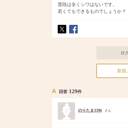
普段は全くシワはないです。
若くてもできるものでしょうか？
ポス
シェ
ト
ア
ロ
新規
129
回答
件
のりたま3396
さん