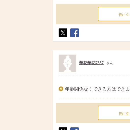
役に立
ポス
シェ
ト
ア
華花華花7557
さん
年齢関係なくできる方はできま
役に立