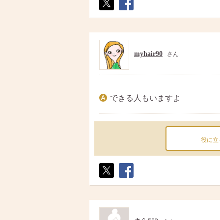
ポス
シェ
ト
ア
myhair90
さん
できる人もいますよ
役に立
ポス
シェ
ト
ア