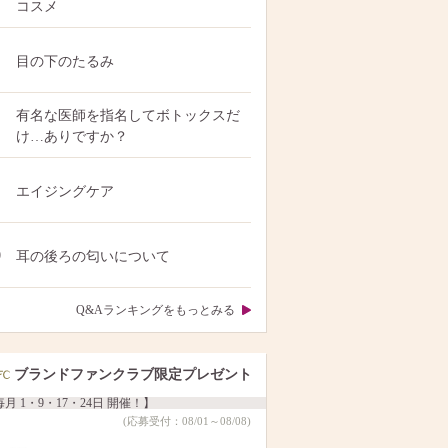
コスメ
目の下のたるみ
有名な医師を指名してボトックスだ
け…ありですか？
エイジングケア
0
耳の後ろの匂いについて
Q&Aランキングをもっとみる
ブランドファンクラブ限定プレゼント
月 1・9・17・24日 開催！】
(応募受付：08/01～08/08)