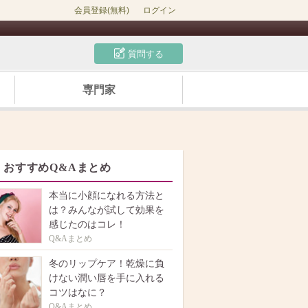
会員登録(無料)
ログイン
質問する
専門家
おすすめQ&Aまとめ
本当に小顔になれる方法と
は？みんなが試して効果を
感じたのはコレ！
Q&Aまとめ
冬のリップケア！乾燥に負
けない潤い唇を手に入れる
コツはなに？
Q&Aまとめ