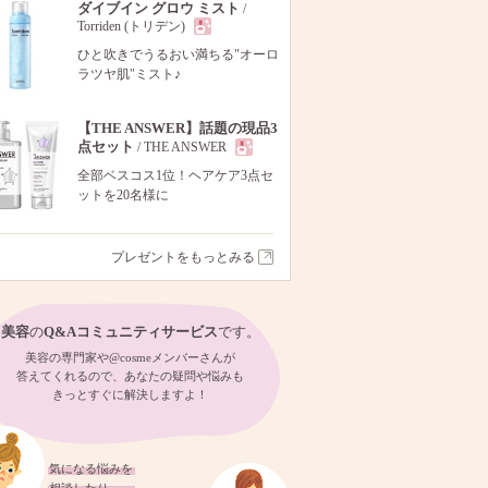
ダイブイン グロウ ミスト
/
Torriden (トリデン)
現
ひと吹きでうるおい満ちる"オーロ
ラツヤ肌"ミスト♪
品
【THE ANSWER】話題の現品3
点セット
/ THE ANSWER
現
全部ベスコス1位！ヘアケア3点セ
ットを20名様に
品
プレゼントをもっとみる
美容
の
Q&Aコミュニティサービス
です。
美容の専門家や@cosmeメンバーさんが
答えてくれるので、あなたの疑問や悩みも
きっとすぐに解決しますよ！
気になる悩みを