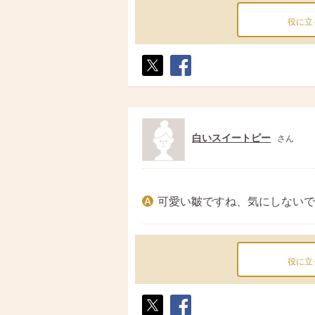
役に立
ポス
シェ
ト
ア
白いスイートピー
さん
可愛い皺ですね、気にしないで
役に立