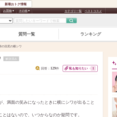
新着おトク情報
お買物
その他
カテゴリ一覧
ベストコスメ
質問一覧
ランキング
時の目尻の横シワ
ワ
解決済み
129
回答：
件
私も知りたい
1
が、満面の笑みになったときに横にシワが出ること
ことはないので、いつからなのか疑問です。