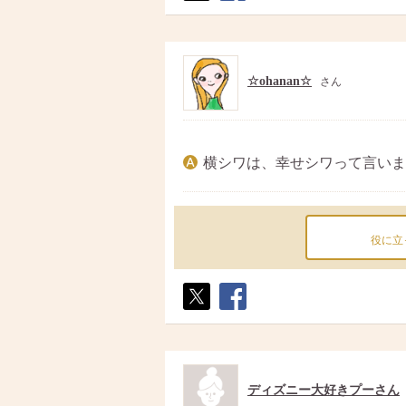
ポス
シェ
ト
ア
☆ohanan☆
さん
横シワは、幸せシワって言いま
役に立
ポス
シェ
ト
ア
ディズニー大好きプーさん