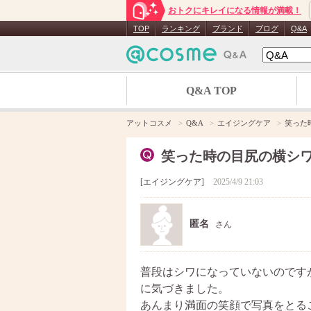
おトクにキレイになる情報が満載！
TOP
ランキング
ブランド
ブログ
Q&A
Q&A TOP
アットコスメ
Q&A
エイジングケア
笑った
笑った時の目尻の横シ
エイジングケア
2025/4/9 21:03
匿名
さん
普段はシワになっていないのです
に気づきました。
あんまり満面の笑顔で写真をとる